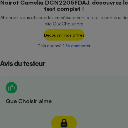
Noirot Camelia DCN2205FDAJ, découvrez le
Téléphone mobile -
test complet !
Smartphone
Plaque de cuisson à
Abonnez-vous et accédez immédiatement à tout le contenu du
induction
site QueChoisir.org
Découvrir nos offres
Climatiseur -
Déjà abonné ?
Se connecter
Ventilateur
Avis du testeur
Antivirus
Climatiseur -
Ventilateur
Que Choisir aime