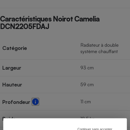
Caractéristiques Noirot Camelia
DCN2205FDAJ
Radiateur à double
Catégorie
système chauffant
Largeur
93 cm
Hauteur
59 cm
11 cm
Profondeur
Poids
18,5 kg
Continuer sans accepter