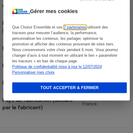
Connectable
Non
Gérer mes cookies
Détecteur de fenêtre ouverte
Oui
Que Choisir Ensemble et ses
7 partenaires
utilisent des
traceurs pour mesurer l’audience, la performance,
personnaliser les contenus, les partager, optimiser la
promotion et afficher des contenus provenant de sites tiers.
Détecteur de présence
Non
Nous conserverons votre choix pendant 6 mois. Vous pourrez
changer d’avis à tout moment en utilisant le lien « paramétrer
les traceurs » en bas de chaque page.
IP
IP24
Politique de confidentialité mise à jour le 12/07/2024
Personnaliser mes choix
Puissance testée
1500 W
TOUT ACCEPTER & FERMER
Pays de fabrication (déclaré
France
par le fabricant)