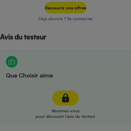
Téléphone mobile -
Découvrir nos offres
Smartphone
Plaque de cuisson à
induction
Déjà abonné ?
Se connecter
Avis du testeur
Climatiseur -
Ventilateur
Antivirus
Que Choisir aime
Climatiseur -
Ventilateur
Abonnez-vous
pour découvrir l’avis du testeur