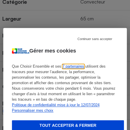
Catégorie
Convecteur
Largeur
65 cm
Hauteur
48 cm
Continuer sans accepter
Gérer mes cookies
11 cm
Profondeur
Que Choisir Ensemble et ses
7 partenaires
utilisent des
Poids
6,6 kg
traceurs pour mesurer l’audience, la performance,
personnaliser les contenus, les partager, optimiser la
promotion et afficher des contenus provenant de sites tiers.
Connectable
Oui
Nous conserverons votre choix pendant 6 mois. Vous pourrez
changer d’avis à tout moment en utilisant le lien « paramétrer
les traceurs » en bas de chaque page.
Détecteur de fenêtre ouverte
Politique de confidentialité mise à jour le 12/07/2024
Oui
Personnaliser mes choix
TOUT ACCEPTER & FERMER
Détecteur de présence
Oui