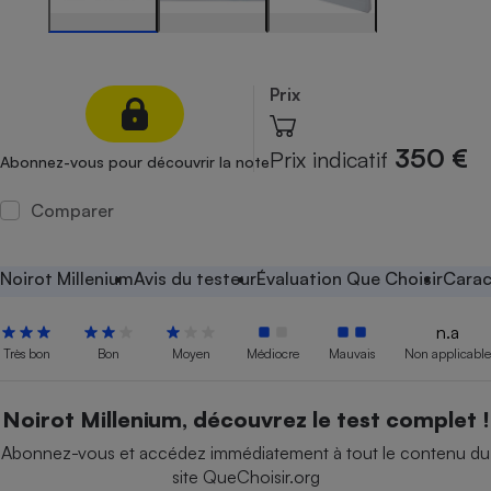
Petit électroménager - U
Complément
alimentaire
Mutuelle
Prix
Assurance emprunteur
350 €
Prix indicatif
Abonnez-vous pour découvrir la note
Comparer
Matelas
Champagne
bouteille
Banque en 
Noirot Millenium
Avis du testeur
Évaluation Que Choisir
Carac
Téléviseur
Antimoustique
Lave-linge
n.a
Très bon
Bon
Moyen
Médiocre
Mauvais
Non applicable
Noirot Millenium, découvrez le test complet !
Radiateur électrique
Abonnez-vous et accédez immédiatement à tout le contenu du
site QueChoisir.org