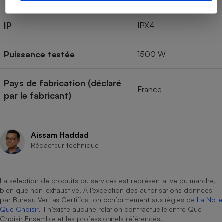
IP
IPX4
Puissance testée
1500 W
Pays de fabrication (déclaré
France
par le fabricant)
Aissam Haddad
Rédacteur technique
La sélection de produits ou services est représentative du marché,
bien que non-exhaustive. À l’exception des autorisations données
par Bureau Veritas Certification conformément aux règles de
La Note
Que Choisir
, il n’existe aucune relation contractuelle entre Que
Choisir Ensemble et les professionnels référencés.