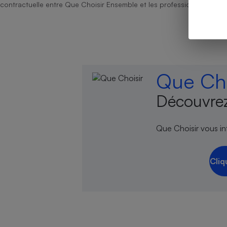
contractuelle entre Que Choisir Ensemble et les professionnels référ
Cafetière à expresso
Que Cho
Découvrez
Que Choisir vous inf
Robot ménager
Cliq