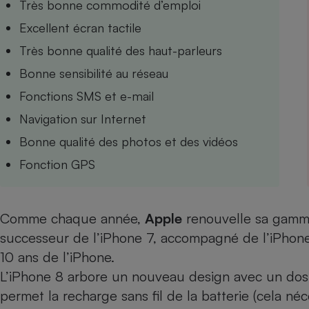
Très bonne commodité d’emploi
Internet
Excellent écran tactile
Gros électroménager
Téléphonie
Très bonne qualité des haut-parleurs
Petit électroménager 
Bonne sensibilité au réseau
Complément
alimentaire
Fonctions SMS et e-mail
Mutuelle
Assurance emprunteu
Navigation sur Internet
Bonne qualité des photos et des vidéos
Fonction GPS
Matelas
Champa
boutei
Banque 
Comme chaque année,
Apple
renouvelle sa gamm
Téléviseur
successeur de l’
iPhone 7
, accompagné de l’
iPhon
Antimoustique
Lave-linge
10 ans de l’iPhone.
L’iPhone 8 arbore un nouveau design avec un dos 
permet la recharge sans fil de la batterie (cela né