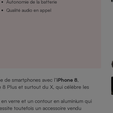
Autonomie de la batterie
Qualité audio en appel
- Ustensile
Foie gras
Aide auditive
r
Assurance vie
Poêle à granulés
gne - Comment choisir une
lle de champagne
en ligne
e de smartphones avec l’
iPhone 8
,
Ordinateur portable
e 8 Plus
et surtout du X, qui célèbre les
Crème solaire
Lave-vaisselle
en verre et un contour en aluminium qui
cessite toutefois un accessoire vendu