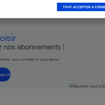
encés.
TOUT ACCEPTER & FERM
s
Réfrigérateur
isir
 nos abonnements !
orme, vous conseille et vous alerte !
uez ici