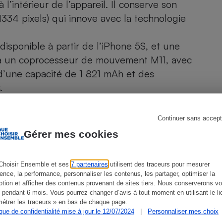
’intérieur de l’appareil. Il conserve son
Électricité - Gaz
334 pixels) qui innove avec la technologie
Appareil photo
numérique
 disponible à partir de l’iPhone 5S, et une
Four encastrable
e à un coprocesseur de mouvement M11, avec
’une capacité de 1 821 mAh et des
.
pteur 12 Mpixels à l’arrière et 7 Mpixels en
Lessive
a haute définition (3840 × 2160 pixels) avec
Continuer sans accept
Gérer mes cookies
Aspirateur
Choisir Ensemble et ses
7 partenaires
utilisent des traceurs pour mesurer
ience, la performance, personnaliser les contenus, les partager, optimiser la
tion et afficher des contenus provenant de sites tiers. Nous conserverons vo
 pendant 6 mois. Vous pourrez changer d’avis à tout moment en utilisant le li
étrer les traceurs » en bas de chaque page.
ien que non-exhaustive. À l’exception des autorisations
ique de confidentialité mise à jour le 12/07/2024
|
Personnaliser mes choix
de
La Note Que Choisir
, il n’existe aucune relation