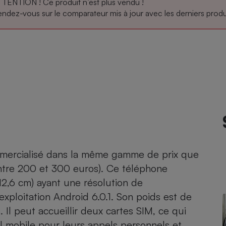
TENTION ! Ce produit n’est plus vendu !
ndez-vous sur le comparateur mis à jour avec les derniers produi
atif sèche-linge
atif smartphone
atif nettoyeur haute
ateur mutuelle
on
Réparation
Obsèques - Pompes
teur des devis d’opticiens
funèbres
eur-congélateur
dio
 robot
nduction
son
ranulés
irante
e multifonction
électrique
Panneaux
r mobile
r portable
photovoltaïques
 Médicament
 balai
ercialisé dans la même gamme de prix que
omplémentaire santé
tre 200 et 300 euros). Ce téléphone
 traîneau
ctile
Circuits courts et
alimentation locale
Puériculture - Produit
12,6 cm) ayant une résolution de
 automatique
pour bébé
exploitation Android 6.0.1. Son poids est de
Banque en ligne
seur
 Il peut accueillir deux cartes SIM, ce qui
vapeur
l mobile pour leurs appels personnels et