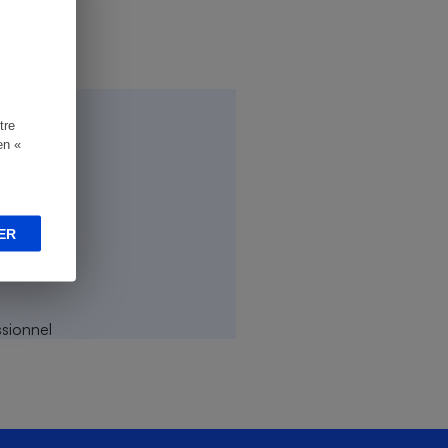
tre
en «
ER