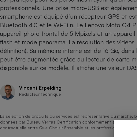
professionnels. Une prise micro-USB est égaleme
Internet
smartphone est équipé d’un récepteur GPS et est 
Gros électroménager
Téléphonie
Bluetooth 4.0 et le Wi-Fi n. Le Lenovo Moto G4 P
Petit électroménager 
Complément
appareil photo frontal de 5 Mpixels et un appareil
alimentaire
flash et mode panorama. La résolution des vidéos 
Mutuelle
Assurance emprunteu
définition). Sa mémoire interne est de 16 Go, dan
peut être augmentée grâce au lecteur de carte m
disponible sur ce modèle. Il affiche une valeur DA
Matelas
Champa
boutei
Vincent Erpelding
Banque 
Rédacteur technique
Téléviseur
Antimoustique
Lave-linge
La sélection de produits ou services est représentative du marché, b
données par Bureau Veritas Certification conformément aux règles 
contractuelle entre Que Choisir Ensemble et les professionnels référ