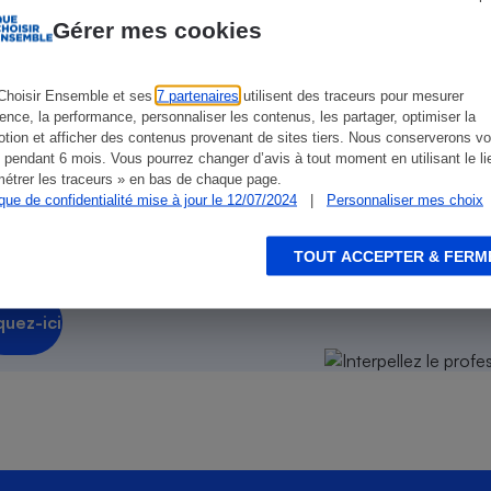
Électricité - Gaz
Gérer mes cookies
Appareil photo
numérique
Choisir Ensemble et ses
7 partenaires
utilisent des traceurs pour mesurer
Four encastrable
ience, la performance, personnaliser les contenus, les partager, optimiser la
n ?
tion et afficher des contenus provenant de sites tiers. Nous conserverons vo
 pendant 6 mois. Vous pourrez changer d’avis à tout moment en utilisant le li
sionnel !
étrer les traceurs » en bas de chaque page.
ique de confidentialité mise à jour le 12/07/2024
|
Personnaliser mes choix
Lessive
on sur
notre plateforme des
TOUT ACCEPTER & FERM
quez-ici
Aspirateur