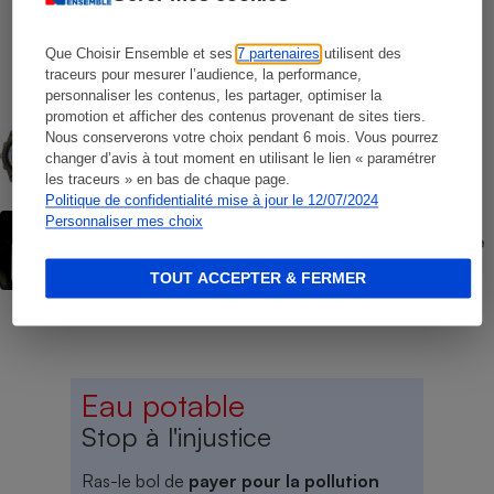
COMMENT NOUS TESTONS
Opérateurs de téléphonie mobile - Le
Que Choisir Ensemble et ses
7 partenaires
utilisent des
protocole
traceurs pour mesurer l’audience, la performance,
personnaliser les contenus, les partager, optimiser la
promotion et afficher des contenus provenant de sites tiers.
COMMENT NOUS TESTONS
Montres connectées - Le protocole
Nous conserverons votre choix pendant 6 mois. Vous pourrez
changer d’avis à tout moment en utilisant le lien « paramétrer
les traceurs » en bas de chaque page.
Politique de confidentialité mise à jour le 12/07/2024
ACTION QUE CHOISIR ENSEMBLE
Personnaliser mes choix
Forfaits « à vie » Red by SFR - L’UFC-Que
Choisir fait lourdement condamner SFR
TOUT ACCEPTER & FERMER
Eau potable
Stop à l'injustice
Ras-le bol de
payer pour la pollution