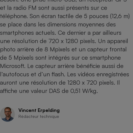
Téléphone mobile -
et la radio FM sont aussi présents sur ce
Smartphone
Plaque de cuisson à
téléphone. Son écran tactile de 5 pouces (12,6 m)
induction
se place dans les dimensions moyennes des
smartphones actuels. Ce dernier a par ailleurs
une résolution de 720 x 1280 pixels. Un appareil
Climatiseur -
photo arrière de 8 Mpixels et un capteur frontal
Ventilateur
de 5 Mpixels sont intégrés sur ce smartphone
Microsoft. Le capteur arrière bénéficie aussi de
Antivirus
l’autofocus et d’un flash. Les vidéos enregistrées
Climatiseur -
auront une résolution de 1280 x 720 pixels. Il
Ventilateur
affiche une valeur DAS de 0,51 W/kg.
Vincent Erpelding
Rédacteur technique