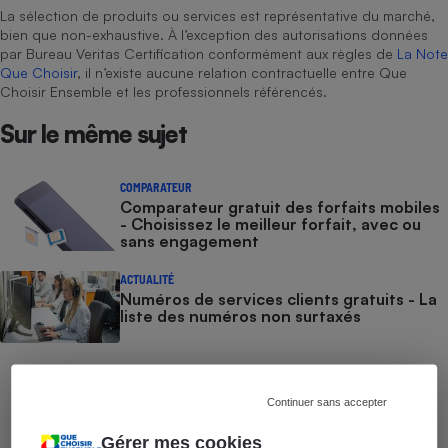
La sélection de produits ou services est représentative du marché,
Cafetière à expressos
bien que non-exhaustive. À l’exception des autorisations données
par Bureau Veritas Certification conformément aux règles de
La Note
Que Choisir
, il n’existe aucune relation contractuelle entre Que
Choisir Ensemble et les professionnels référencés.
Sur le même sujet
COMPARATEUR
Comparateur gratuit des forfaits mobiles
- Choisissez le meilleur forfait, avec ou
Robot ménager
sans engagement
ACTUALITÉ
Numéros de services clients gratuits - La
liste des numéros non surtaxés
COMMENT NOUS TESTONS
Smartphones - Le protocole
Continuer sans accepter
Gérer mes cookies