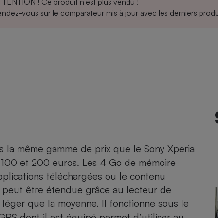
TENTION ! Ce produit n’est plus vendu !
ndez-vous sur le comparateur mis à jour avec les derniers produi
atif sèche-linge
atif smartphone
atif nettoyeur haute
ateur mutuelle
on
Réparation
Obsèques - Pompes
teur des devis d’opticiens
funèbres
eur-congélateur
dio
 robot
nduction
son
ranulés
irante
e multifonction
électrique
Panneaux
r mobile
r portable
photovoltaïques
 Médicament
 balai
s la même gamme de prix que le
Sony Xperia
omplémentaire santé
e 100 et 200 euros. Les 4 Go de mémoire
 traîneau
ctile
Circuits courts et
alimentation locale
Puériculture - Produit
applications téléchargées ou le contenu
 automatique
pour bébé
 peut être étendue grâce au lecteur de
Banque en ligne
seur
s léger que la moyenne. Il fonctionne sous le
vapeur
 GPS dont il est équipé permet d’utiliser au