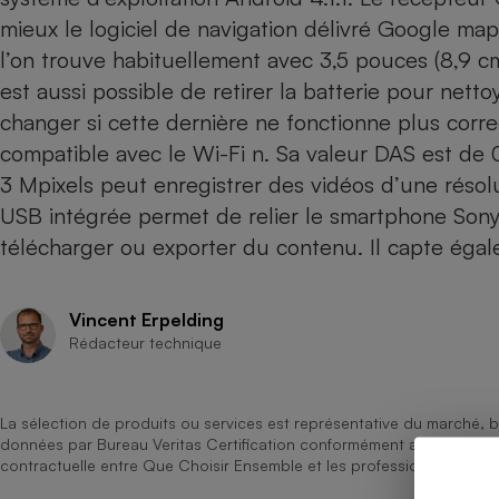
mieux le logiciel de navigation délivré Google map
Internet
l’on trouve habituellement avec 3,5 pouces (8,9 cm
Gros électroménager
Téléphonie
est aussi possible de retirer la batterie pour netto
Petit électroménager 
Complément
changer si cette dernière ne fonctionne plus cor
alimentaire
compatible avec le Wi-Fi n. Sa valeur DAS est de 
Mutuelle
Assurance emprunteu
3 Mpixels peut enregistrer des vidéos d’une résol
USB intégrée permet de relier le smartphone Sony 
télécharger ou exporter du contenu. Il capte égal
Matelas
Champa
boutei
Vincent Erpelding
Banque 
Rédacteur technique
Téléviseur
Antimoustique
Lave-linge
La sélection de produits ou services est représentative du marché, b
données par Bureau Veritas Certification conformément aux règles 
contractuelle entre Que Choisir Ensemble et les professionnels référ