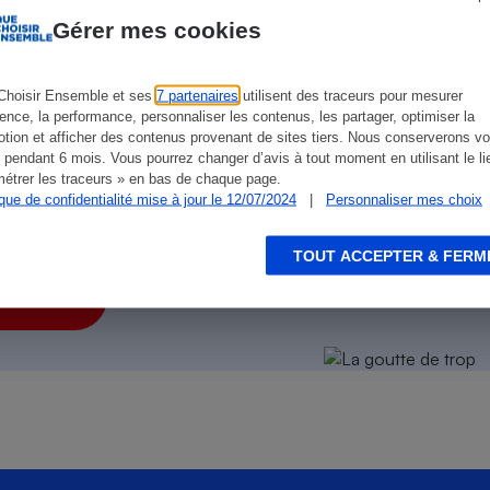
Électricité - Gaz
Gérer mes cookies
Appareil photo
numérique
Choisir Ensemble et ses
7 partenaires
utilisent des traceurs pour mesurer
Four encastrable
ience, la performance, personnaliser les contenus, les partager, optimiser la
tion et afficher des contenus provenant de sites tiers. Nous conserverons vo
 pendant 6 mois. Vous pourrez changer d’avis à tout moment en utilisant le li
étrer les traceurs » en bas de chaque page.
ique de confidentialité mise à jour le 12/07/2024
|
Personnaliser mes choix
Lessive
on des autres
!
TOUT ACCEPTER & FERM
s la facture
Aspirateur