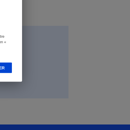
tre
en «
ER