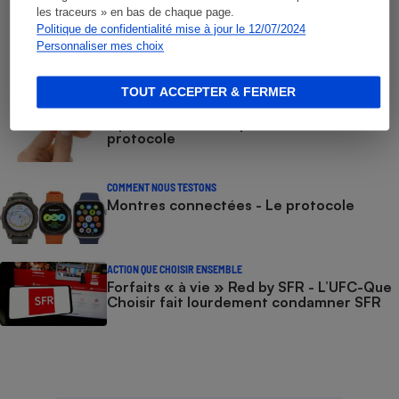
les traceurs » en bas de chaque page.
COMMENT NOUS TESTONS
Politique de confidentialité mise à jour le 12/07/2024
Smartphones - Le protocole
Personnaliser mes choix
TOUT ACCEPTER & FERMER
COMMENT NOUS TESTONS
Opérateurs de téléphonie mobile - Le
protocole
COMMENT NOUS TESTONS
Montres connectées - Le protocole
ACTION QUE CHOISIR ENSEMBLE
Forfaits « à vie » Red by SFR - L’UFC-Que
Choisir fait lourdement condamner SFR