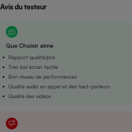
Avis du testeur
Petit électroménager - U
Complément
alimentaire
Mutuelle
Assurance emprunteur
Que Choisir aime
Matelas
Rapport qualité/prix
Champagne
bouteille
Très bel écran tactile
Banque en 
Téléviseur
Bon niveau de performances
Antimoustique
Lave-linge
Qualité audio en appel et des haut-parleurs
Qualité des vidéos
Radiateur électrique