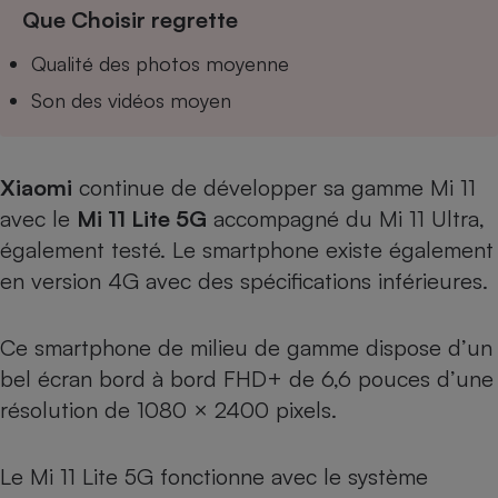
Téléphone mobile -
Que Choisir regrette
Smartphone
Plaque de cuisson à
Qualité des photos moyenne
induction
Son des vidéos moyen
Climatiseur -
Ventilateur
Xiaomi
continue de développer sa gamme Mi 11
avec le
Mi 11 Lite 5G
accompagné du
Mi 11 Ultra,
également testé
. Le smartphone existe également
Antivirus
en
version 4G
avec des spécifications inférieures.
Climatiseur -
Ventilateur
Ce smartphone de milieu de gamme dispose d’un
bel écran bord à bord FHD+ de 6,6 pouces d’une
résolution de 1080 × 2400 pixels.
Le Mi 11 Lite 5G fonctionne avec le système