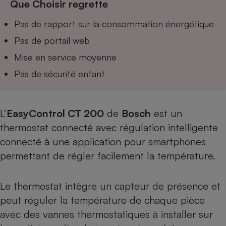
Que Choisir regrette
Téléphone mobile -
Smartphone
Plaque de cuisson à
Pas de rapport sur la consommation énergétique
induction
Pas de portail web
Mise en service moyenne
Pas de sécurité enfant
Climatiseur -
Ventilateur
L’
EasyControl CT 200
de
Bosch
est un
Antivirus
thermostat connecté avec régulation intelligente
Climatiseur -
connecté à une application pour smartphones
Ventilateur
permettant de régler facilement la température.
Le thermostat intègre un capteur de présence et
peut réguler la température de chaque pièce
avec des vannes thermostatiques à installer sur