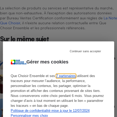
La sélection de produits ou services est représentative du marché,
bien que non-exhaustive. À l’exception des autorisations données
par Bureau Veritas Certification conformément aux règles de
La Note
Que Choisir
, il n’existe aucune relation contractuelle entre Que
Choisir Ensemble et les professionnels référencés.
Sur le même sujet
Continuer sans accepter
ACTION QUE CHOISIR ENSEMBLE
Sortie du chauffage au gaz - L’absence de
Gérer mes cookies
planification rendra des millions de
ménages captifs !
Que Choisir Ensemble et ses
7 partenaires
utilisent des
ACTUALITÉ
traceurs pour mesurer l’audience, la performance,
Chauffage au bois - Le stockage de
granulés, source d’intoxication au
personnaliser les contenus, les partager, optimiser la
monoxyde de carbone ?
promotion et afficher des contenus provenant de sites tiers.
Nous conserverons votre choix pendant 6 mois. Vous pourrez
changer d’avis à tout moment en utilisant le lien « paramétrer
CONSEILS
Rénovation énergétique - Comment bien
les traceurs » en bas de chaque page.
isoler son logement
Politique de confidentialité mise à jour le 12/07/2024
Personnaliser mes choix