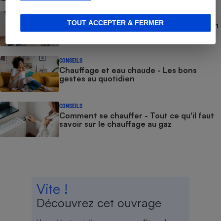
CONSEILS
TOUT ACCEPTER & FERMER
Chauffage et eau chaude - Tour d’horizon
des différents équipements
CONSEILS
Chauffage et eau chaude - Les bons
gestes au quotidien
CONSEILS
Comment se chauffer - Tout ce qu'il faut
savoir sur le chauffage au gaz
Vite !
Découvrez cet ouvrage