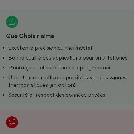
Petit électroménager - U
Complément
alimentaire
Mutuelle
Assurance emprunteur
Que Choisir aime
Excellente précision du thermostat
Bonne qualité des applications pour smartphones
Matelas
Champagne
bouteille
Plannings de chauffe faciles à programmer
Banque en 
Utilisation en multizone possible avec des vannes
Téléviseur
thermostatiques (en option)
Antimoustique
Lave-linge
Sécurité et respect des données privées
Radiateur électrique