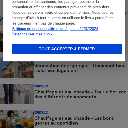
personnaliser les contenus, les partager, optimiser la
promotion et afficher des contenus provenant de sites tiers.
ACTION QUE CHOISIR ENSEMBLE
Sortie du chauffage au gaz - L’absence de
Nous conserverons votre choix pendant 6 mois. Vous pourrez
planification rendra des millions de
changer d’avis à tout moment en utilisant le lien « paramétrer
ménages captifs !
les traceurs » en bas de chaque page.
Politique de confidentialité mise à jour le 12/07/2024
ACTUALITÉ
Personnaliser mes choix
Chauffage au bois - Le stockage de
granulés, source d’intoxication au
monoxyde de carbone ?
TOUT ACCEPTER & FERMER
CONSEILS
Rénovation énergétique - Comment bien
isoler son logement
CONSEILS
Chauffage et eau chaude - Tour d’horizon
des différents équipements
CONSEILS
Chauffage et eau chaude - Les bons
gestes au quotidien