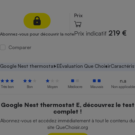
Petit électroménager - U
Complément
Prix
alimentaire
Mutuelle
Assurance emprunteur
219 €
Prix indicatif
Abonnez-vous pour découvrir la note
Comparer
Matelas
Champagne
bouteille
Google Nest thermostat E
Évaluation Que Choisir
Caractéris
Banque en 
Téléviseur
n.a
Antimoustique
Très bon
Bon
Moyen
Médiocre
Mauvais
Non applicable
Lave-linge
Google Nest thermostat E, découvrez le test
complet !
Radiateur électrique
Abonnez-vous et accédez immédiatement à tout le contenu du
site QueChoisir.org