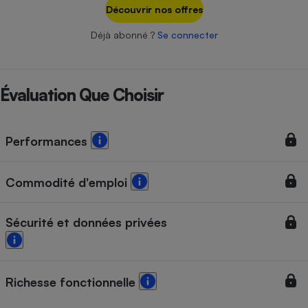
Téléphone mobile -
Découvrir nos offres
Smartphone
Plaque de cuisson à
Déjà abonné ?
Se connecter
induction
Évaluation Que Choisir
Climatiseur -
Ventilateur
Performances
Antivirus
Climatiseur -
Commodité d'emploi
Ventilateur
Sécurité et données privées
Richesse fonctionnelle