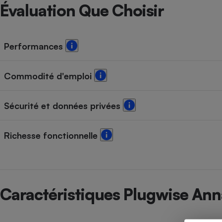
Radiateur électrique
Évaluation Que Choisir
Téléphone mobile -
Smartphone
Performances
Plaque de cuisson à
induction
Commodité d'emploi
Climatiseur -
Sécurité et données privées
Ventilateur
Richesse fonctionnelle
Antivirus
Climatiseur -
Ventilateur
Caractéristiques Plugwise Ann