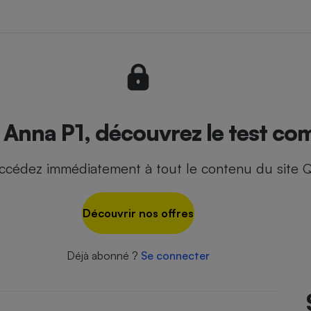
- Ustensile
Foie gras
Aide auditive
r
Assurance vie
Anna P1, découvrez le test com
ccédez immédiatement à tout le contenu du site Q
Poêle à granulés
gne - Comment choisir une
lle de champagne
en ligne
Découvrir nos offres
Ordinateur portable
Crème solaire
Lave-vaisselle
Déjà abonné ?
Se connecter