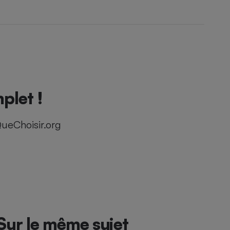
plet !
ueChoisir.org
Sur le même sujet