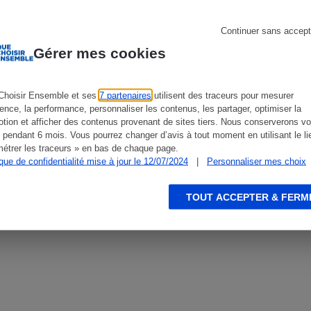
Non
Continuer sans accept
Oui
Gérer mes cookies
s
Réfrigérateur
Non
Choisir Ensemble et ses
7 partenaires
utilisent des traceurs pour mesurer
ience, la performance, personnaliser les contenus, les partager, optimiser la
tion et afficher des contenus provenant de sites tiers. Nous conserverons vo
Non
 pendant 6 mois. Vous pourrez changer d’avis à tout moment en utilisant le li
étrer les traceurs » en bas de chaque page.
ique de confidentialité mise à jour le 12/07/2024
|
Personnaliser mes choix
Oui
TOUT ACCEPTER & FERM
eurs
Non