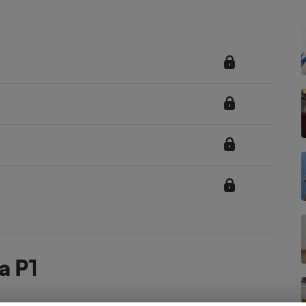
Électricité - Gaz
Appareil photo
numérique
Four encastrable
Lessive
Aspirateur
a P1