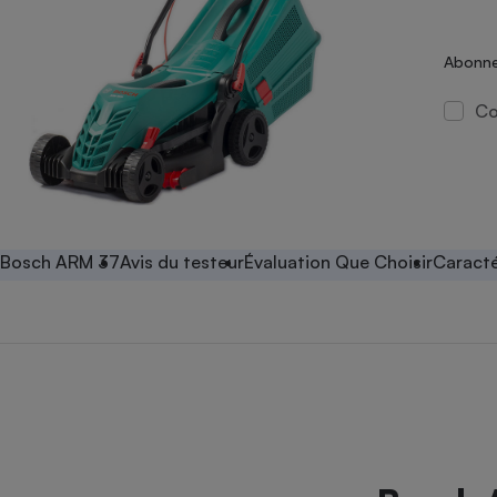
Energie
Nutrition
Assurance auto
-nous ?
Produit alimentaire
Carburant
Compar
Compar
Compar
Compar
Abonne
pressi
Choisir son fioul
Assurance
Sécurité - Hygiène
Circulation routière
Co
Choisir son pellet
Banque - Crédit
Crédit immobilier
Contrôle technique - 
Comparateur assurance emprunteur
Epargne - Fiscalité
Maison de retraite
Compara
Pièce détachée
Energie Moins Chère Ensemble
Comparatif réfrigérat
Comparatif casque au
Comparatif tondeuse
Moto
Comparatif plaque à i
Comparatif barre de 
Comparatif poêle à g
Supermarché - Drive
Comparatif hotte asp
Comparatif imprimant
Comparatif radiateur 
Bosch ARM 37
Avis du testeur
Évaluation Que Choisir
Caracté
Électricité - Gaz
Hygiène - Beauté
Comparatif climatiseu
Comparatif ordinateu
Tous les comparateurs
Maladie - Médecine -
Comparatif aspirateur
Comparatif ultrabook
Aménagement
Toutes les cartes interactives
Système de santé - C
Comparatif aspirateur
Comparatif tablette ta
Supermarché - Drive
Bricolage - Jardinage
Retraite
Comparatif cafetière
Chauffage
Speedtest - Testez le débit de votre
Mutuelle
Comparatif robot cui
Image et son
Produit d'entretien
connexion Internet
Comparatif centrale 
Comparateur auto
Informatique
Sécurité domestique