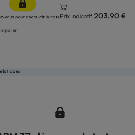
atif sèche-linge
atif smartphone
atif nettoyeur haute
ateur mutuelle
203,90 €
Prix indicatif
z-vous pour découvrir la note
on
mparer
Réparation
Obsèques - Pompes
teur des devis d’opticiens
funèbres
eur-congélateur
dio
 robot
nduction
son
ranulés
irante
e multifonction
électrique
ristiques
Panneaux
r mobile
r portable
photovoltaïques
 Médicament
 balai
omplémentaire santé
 traîneau
ctile
Circuits courts et
alimentation locale
Puériculture - Produit
 automatique
pour bébé
Banque en ligne
seur
vapeur