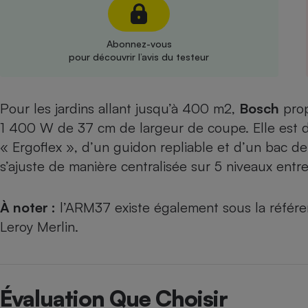
Radiateur électrique
Abonnez-vous
Téléphone mobile -
pour découvrir l’avis du testeur
Smartphone
Plaque de cuisson à
induction
Pour les jardins allant jusqu’à 400 m2,
Bosch
prop
1 400 W de 37 cm de largeur de coupe. Elle est
Climatiseur -
« Ergoflex », d’un guidon repliable et d’un bac 
Ventilateur
s’ajuste de manière centralisée sur 5 niveaux ent
Antivirus
À noter :
l’ARM37 existe également sous la référ
Climatiseur -
Leroy Merlin.
Ventilateur
Évaluation Que Choisir