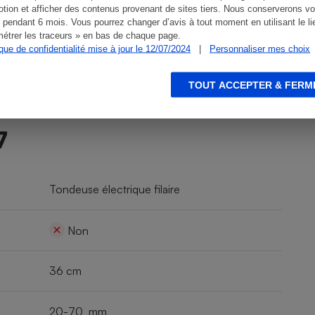
tion et afficher des contenus provenant de sites tiers. Nous conserverons vo
 pendant 6 mois. Vous pourrez changer d’avis à tout moment en utilisant le li
étrer les traceurs » en bas de chaque page.
ique de confidentialité mise à jour le 12/07/2024
|
Personnaliser mes choix
TOUT ACCEPTER & FERM
7
Tondeuse électrique filaire
Non
36 cm
20-70 mm