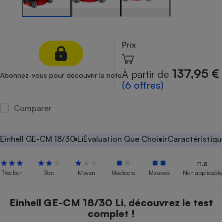
Petit électroménager - U
Complément
alimentaire
Mutuelle
Prix
Assurance emprunteur
137,95 €
À partir de
Abonnez-vous pour découvrir la note
(6 offres)
Matelas
Champagne
bouteille
Comparer
Banque en 
Téléviseur
Einhell GE-CM 18/30 Li
Évaluation Que Choisir
Caractéristiq
Antimoustique
Lave-linge
n.a
Très bon
Bon
Moyen
Médiocre
Mauvais
Non applicable
Radiateur électrique
Einhell GE-CM 18/30 Li, découvrez le test
complet !