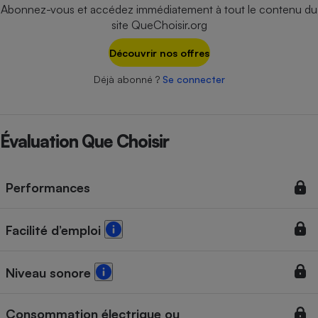
Téléphone mobile -
Abonnez-vous et accédez immédiatement à tout le contenu du
Smartphone
site QueChoisir.org
Plaque de cuisson à
induction
Découvrir nos offres
Déjà abonné ?
Se connecter
Climatiseur -
Ventilateur
Évaluation Que Choisir
Antivirus
Climatiseur -
Performances
Ventilateur
Facilité d’emploi
Niveau sonore
Consommation électrique ou