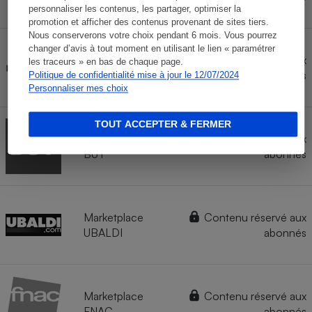
personnaliser les contenus, les partager, optimiser la
promotion et afficher des contenus provenant de sites tiers.
Nous conserverons votre choix pendant 6 mois. Vous pourrez
changer d’avis à tout moment en utilisant le lien « paramétrer
Marketplace
Contenu réservé aux
les traceurs » en bas de chaque page.
LECLERC
abonnés
Politique de confidentialité mise à jour le 12/07/2024
Personnaliser mes choix
TOUT ACCEPTER & FERMER
Marketplace
Contenu réservé aux
BUT
abonnés
Marketplace
Contenu réservé aux
UBALDI
abonnés
Marketplace
Contenu réservé aux
FNAC
abonnés