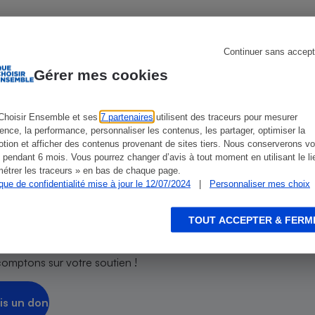
Électricité - Gaz
Appareil photo
Continuer sans accept
numérique
ien que non-exhaustive. À l’exception des autorisations
Gérer mes cookies
Four encastrable
de
La Note Que Choisir
, il n’existe aucune relation
encés.
Choisir Ensemble et ses
7 partenaires
utilisent des traceurs pour mesurer
ience, la performance, personnaliser les contenus, les partager, optimiser la
tion et afficher des contenus provenant de sites tiers. Nous conserverons vo
Lessive
 pendant 6 mois. Vous pourrez changer d’avis à tout moment en utilisant le li
étrer les traceurs » en bas de chaque page.
ique de confidentialité mise à jour le 12/07/2024
|
Personnaliser mes choix
,
TOUT ACCEPTER & FERM
Aspirateur
comptons sur votre soutien !
is un don