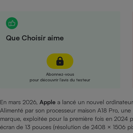
Radiateur électrique
Téléphone mobile -
Smartphone
Plaque de cuisson à
Que Choisir aime
induction
Climatiseur -
Ventilateur
Abonnez-vous
pour découvrir l’avis du testeur
Antivirus
Climatiseur -
En mars 2026,
Apple
a lancé un nouvel ordinateu
Ventilateur
Alimenté par son processeur maison A18 Pro, une
marque, exploitée pour la première fois en 2024 pa
écran de 13 pouces (résolution de 2408 × 1506 pi