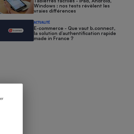
Tablettes tactiles - iPad, Android,
Windows : nos tests révèlent les
vraies différences
ACTUALITÉ
E-commerce - Que vaut b.connect,
la solution d’authentification rapide
made in France ?
er