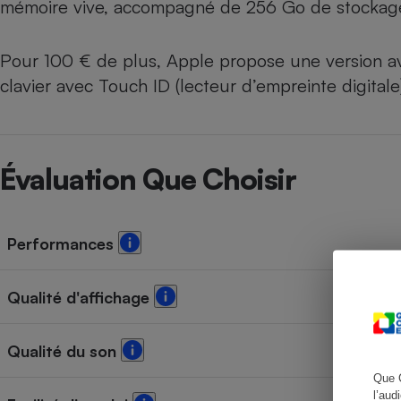
mémoire vive, accompagné de 256 Go de stockage 
Pour 100 € de plus, Apple propose une version a
clavier avec Touch ID (lecteur d’empreinte digitale
Cafetière à expresso
Évaluation Que Choisir
Performances
Robot ménager
Qualité d'affichage
Qualité du son
Que 
l’aud