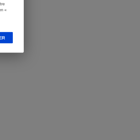
tre
en «
ER