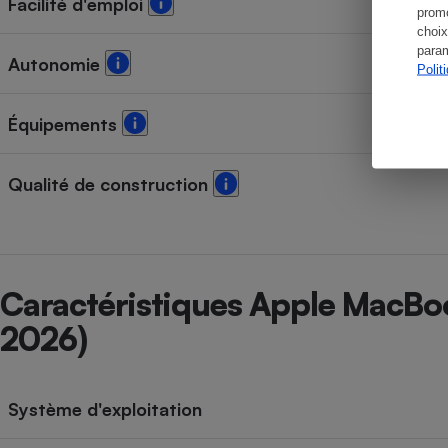
Facilité d'emploi
promo
choix
param
Autonomie
Polit
Équipements
Qualité de construction
Caractéristiques Apple MacBo
2026)
Système d'exploitation