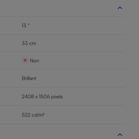
13 ''
33 cm
Non
Brillant
2408 x 1506 pixels
522 cd/m²