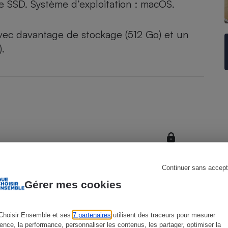
SSD. Système d’exploitation : macOS.
vec davantage de stockage (512 Go) et un
).
s
Réfrigérateur
Continuer sans accept
Gérer mes cookies
Choisir Ensemble et ses
7 partenaires
utilisent des traceurs pour mesurer
ience, la performance, personnaliser les contenus, les partager, optimiser la