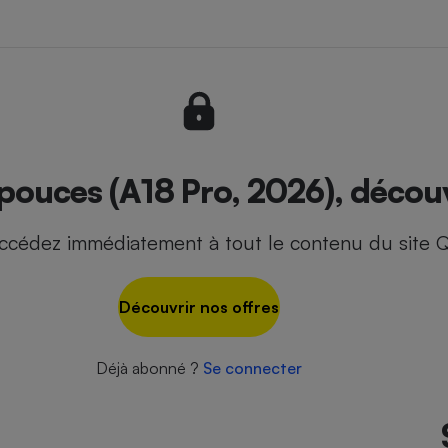
- Ustensile
Foie gras
Aide auditive
r
Assurance vie
ouces (A18 Pro, 2026), découvr
ccédez immédiatement à tout le contenu du site Q
Poêle à granulés
gne - Comment choisir une
lle de champagne
en ligne
Découvrir nos offres
Ordinateur portable
Crème solaire
Lave-vaisselle
Déjà abonné ?
Se connecter