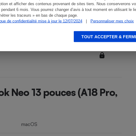
tion et afficher des contenus provenant de sites tiers. Nous conserverons vo
 pendant 6 mois. Vous pourrez changer d’avis à tout moment en utilisant le li
étrer les traceurs » en bas de chaque page.
ique de confidentialité mise à jour le 12/07/2024
|
Personnaliser mes choix
TOUT ACCEPTER & FERM
ok Neo 13 pouces (A18 Pro,
macOS