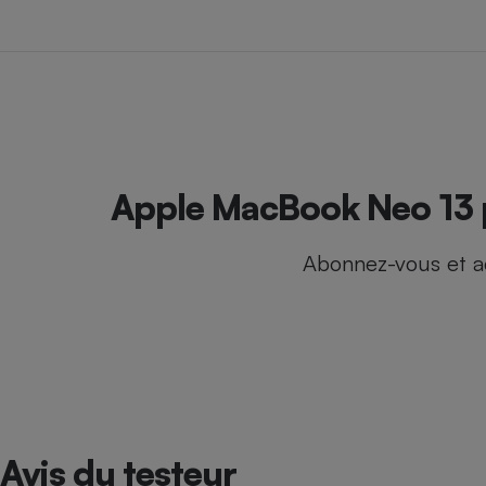
Internet
Gros électroménager
Téléphonie
Petit électroménager 
Complément
alimentaire
Mutuelle
Assurance emprunteu
Apple MacBook Neo 13 p
Abonnez-vous et a
Matelas
Champa
boutei
Banque 
Téléviseur
Antimoustique
Lave-linge
Avis du testeur