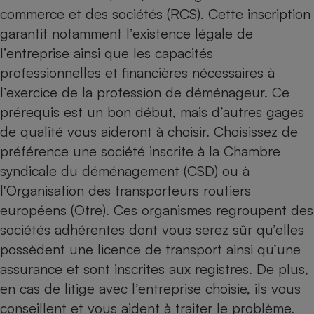
commerce et des sociétés (RCS). Cette inscription
Petit électroménager - U
garantit notamment l’existence légale de
Complément
alimentaire
l’entreprise ainsi que les capacités
Mutuelle
Assurance emprunteur
professionnelles et financières nécessaires à
l’exercice de la profession de déménageur. Ce
prérequis est un bon début, mais d’autres gages
de qualité vous aideront à choisir. Choisissez de
Matelas
Champagne
préférence une société inscrite à la
Chambre
bouteille
Banque en 
syndicale du déménagement (CSD)
ou à
Téléviseur
l'Organisation des transporteurs routiers
Antimoustique
Lave-linge
européens (Otre). Ces organismes regroupent des
sociétés adhérentes dont vous serez sûr qu’elles
possèdent une licence de transport ainsi qu’une
assurance et sont inscrites aux registres. De plus,
Radiateur électrique
en cas de litige avec l’entreprise choisie, ils vous
conseillent et vous aident à traiter le problème.