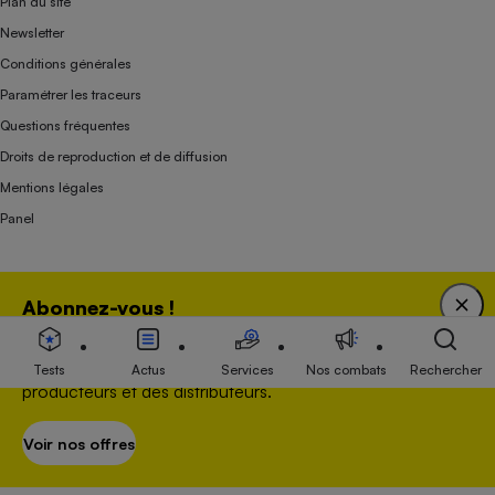
Plan du site
Newsletter
Conditions générales
Paramétrer les traceurs
Questions fréquentes
Droits de reproduction et de diffusion
Mentions légales
Panel
Association indépendante de l’État, des syndicats, des producteurs et des
Abonnez-vous !
distributeurs depuis 1951.
Bénéficiez d'une expertise unique tout en soutenant
une association 100 % indépendante de l'Etat, des
Tests
Actus
Services
Nos combats
Rechercher
producteurs et des distributeurs.
Voir nos offres
S’abonner