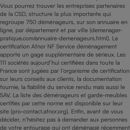
Téléphone mobile -
Vous pourrez trouver les entreprises partenaires
Smartphone
Plaque de cuisson à
de la CSD, structure la plus importante qui
induction
regroupe 750 déménageurs, sur son annuaire en
ligne, par département et par ville (
demenager-
pratique.com/annuaire-demenageurs.html
). La
Climatiseur -
certification Afnor NF Service déménagement
Ventilateur
apporte un gage supplémentaire de sérieux. Les
111 sociétés aujourd’hui certifiées dans toute la
Antivirus
France sont jugées par l’organisme de certification
Climatiseur -
sur leurs conseils aux clients, la documentation
Ventilateur
fournie, la fiabilité du service rendu mais aussi le
SAV. La liste des déménageurs et garde-meubles
certifiés par cette norme est disponible sur leur
site (
pro-contact.afnor.org
). Enfin, avant de vous
décider, n’hésitez pas à demander aux personnes
de votre entourage qui ont déménagé récemment