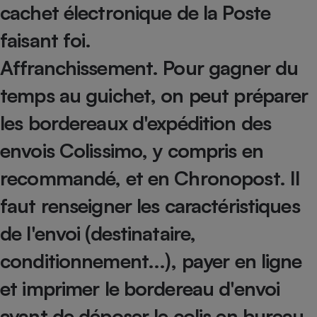
cachet électronique de la Poste
Téléphone mobile -
Smartphone
Plaque de cuisson à
faisant foi.
induction
Affranchissement.
Pour gagner du
temps au guichet, on peut préparer
Climatiseur -
Ventilateur
les bordereaux d'expédition des
envois Colissimo, y compris en
Antivirus
recommandé, et en Chronopost. Il
Climatiseur -
Ventilateur
faut renseigner les caractéristiques
de l'envoi (destinataire,
conditionnement...), payer en ligne
et imprimer le bordereau d'envoi
avant de déposer le colis en bureau