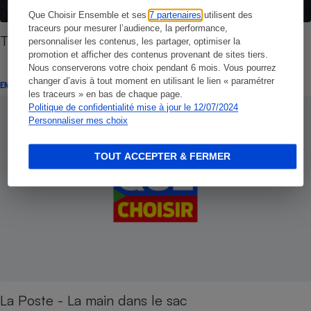
Que Choisir Ensemble et ses
7 partenaires
utilisent des
traceurs pour mesurer l’audience, la performance,
Timbre rouge - La Poste met le feu aux poudres
personnaliser les contenus, les partager, optimiser la
promotion et afficher des contenus provenant de sites tiers.
Nous conserverons votre choix pendant 6 mois. Vous pourrez
changer d’avis à tout moment en utilisant le lien « paramétrer
ENQUÊTE
les traceurs » en bas de chaque page.
Politique de confidentialité mise à jour le 12/07/2024
Personnaliser mes choix
TOUT ACCEPTER & FERMER
La Poste - La main dans le sac