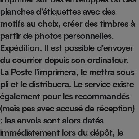
planches d'étiquettes avec des
Petit électroménager - U
Complément
alimentaire
motifs au choix, créer des timbres à
Mutuelle
Assurance emprunteur
partir de photos personnelles.
Expédition.
Il est possible d'envoyer
du courrier depuis son ordinateur.
Matelas
Champagne
bouteille
La Poste l'imprimera, le mettra sous
Banque en 
Téléviseur
pli et le distribuera. Le service existe
Antimoustique
Lave-linge
également pour les recommandés
(mais pas avec accusé de réception)
; les envois sont alors datés
Radiateur électrique
immédiatement lors du dépôt, le