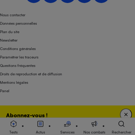
Nous contacter
Données personnelles
Plan du site
Newsletter
Conditions générales
Paramétrer les traceurs
Questions fréquentes
Droits de reproduction et de diffusion
Mentions légales
Panel
Association indépendante de l’État, des syndicats, des producteurs et des
Abonnez-vous !
distributeurs depuis 1951.
Bénéficiez d'une expertise unique tout en soutenant
une association 100 % indépendante de l'Etat, des
Tests
Actus
Services
Nos combats
Rechercher