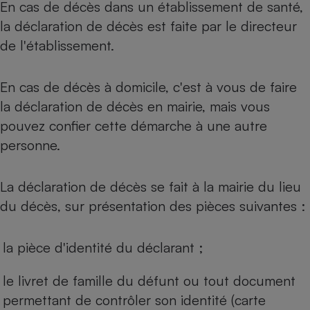
En cas de décès dans un établissement de santé,
Téléphone mobile -
Smartphone
la déclaration de décès est faite par le directeur
Plaque de cuisson à
induction
de l'établissement.
En cas de décès à domicile, c'est à vous de faire
Climatiseur -
la déclaration de décès en mairie, mais vous
Ventilateur
pouvez confier cette démarche à une autre
personne.
Antivirus
Climatiseur -
La déclaration de décès se fait à la mairie du lieu
Ventilateur
du décès, sur présentation des pièces suivantes :
la pièce d'identité du déclarant ;
le livret de famille du défunt ou tout document
permettant de contrôler son identité (carte