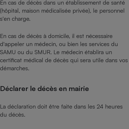
En cas de décès dans un établissement de santé
Petit électroménager - U
(hôpital, maison médicalisée privée), le personnel
Complément
s'en charge.
alimentaire
Mutuelle
Assurance emprunteur
En cas de décès à domicile, il est nécessaire
d'appeler un médecin, ou bien les services du
SAMU ou du SMUR. Le médecin établira un
Matelas
Champagne
certificat médical de décès qui sera utile dans vos
bouteille
Banque en 
démarches.
Téléviseur
Antimoustique
Lave-linge
Déclarer le décès en mairie
La déclaration doit être faite dans les 24 heures
Radiateur électrique
du décès.