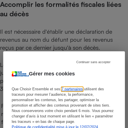
Accomplir les formalités fiscales liées
au décès
Il est nécessaire d'établir une déclaration de
revenus au nom du défunt pour les revenus
reçus par ce dernier jusqu'à son décès.
Continuer sans accepter
Le conjoint survivant en établira une conjointe
jusqu'au jour du décès, puis une à son nom
Gérer mes cookies
propre à partir du lendemain du décès jusqu'au
31 décembre suivant.
Que Choisir Ensemble et ses
7 partenaires
utilisent des
traceurs pour mesurer l’audience, la performance,
personnaliser les contenus, les partager, optimiser la
Faire parvenir la déclaration de succession à la
promotion et afficher des contenus provenant de sites tiers.
Nous conserverons votre choix pendant 6 mois. Vous pourrez
recette des impôts pour le paiement des taxes
changer d’avis à tout moment en utilisant le lien « paramétrer
foncières et de l'impôt sur le revenu.
les traceurs » en bas de chaque page.
Politique de confidentialité mise à jour le 12/07/2024