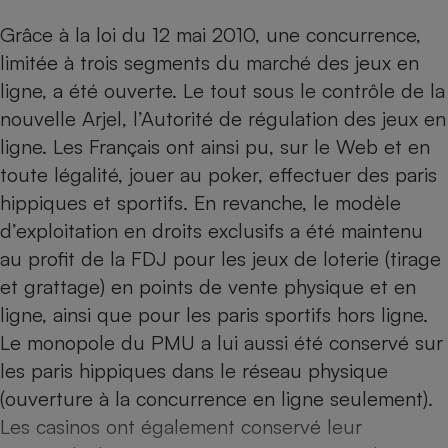
Téléphone mobile -
Smartphone
Grâce à la loi du 12 mai 2010, une
concurrence,
Plaque de cuisson à
limitée à trois segments du marché des jeux en
induction
ligne, a été ouverte
. Le tout sous le contrôle de la
nouvelle Arjel, l’Autorité de régulation des jeux en
ligne. Les Français ont ainsi pu, sur le Web et en
Climatiseur -
Ventilateur
toute légalité, jouer au poker, effectuer des paris
hippiques et sportifs. En revanche, le modèle
d’exploitation en droits exclusifs a été maintenu
Antivirus
au profit de la FDJ pour les jeux de loterie (tirage
Climatiseur -
Ventilateur
et grattage) en points de vente physique et en
ligne, ainsi que pour les paris sportifs hors ligne.
Le monopole du PMU a lui aussi été conservé sur
les paris hippiques dans le réseau physique
(ouverture à la concurrence en ligne seulement).
Les casinos ont également conservé leur