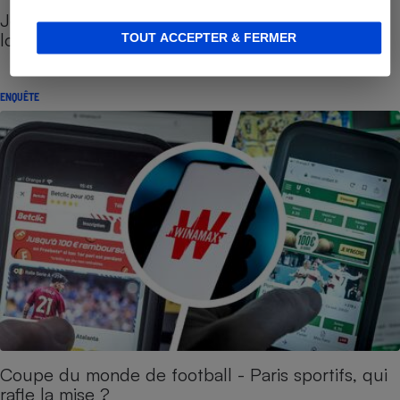
Jeux d’argent et de hasard - L’État rafle le gros
lot
TOUT ACCEPTER & FERMER
ENQUÊTE
Coupe du monde de football - Paris sportifs, qui
rafle la mise ?