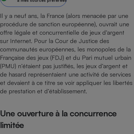
à mes sources préférées
Petit électroménager - U
Complément
Il y a neuf ans, la France (alors menacée par une
alimentaire
procédure de sanction européenne), ouvrait une
Mutuelle
Assurance emprunteur
offre légale et concurrentielle de jeux d’argent
sur Internet. Pour la Cour de Justice des
communautés européennes, les monopoles de la
Française des jeux (FDJ) et du Pari mutuel urbain
Matelas
Champagne
bouteille
(PMU) n’étaient pas justifiés, les jeux d’argent et
Banque en 
de hasard représentaient une activité de services
Téléviseur
et devaient à ce titre se voir appliquer les libertés
Antimoustique
Lave-linge
de prestation et d’établissement.
Une ouverture à la concurrence
Radiateur électrique
limitée