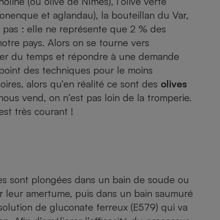
line (ou olive de Nîmes), l’olive verte
Électricité - Gaz
onenque et aglandau), la bouteillan du Var,
uit pas : elle ne représente que 2 % des
Appareil photo
re pays. Alors on se tourne vers
numérique
Four encastrable
gner du temps et répondre à une demande
u point des techniques pour le moins
oires, alors qu’en réalité ce sont des
olives
nous vend, on n’est pas loin de la tromperie.
Lessive
st très courant !
Aspirateur
ives sont plongées dans un bain de soude ou
er leur amertume, puis dans un bain saumuré
e solution de gluconate ferreux (E579) qui va