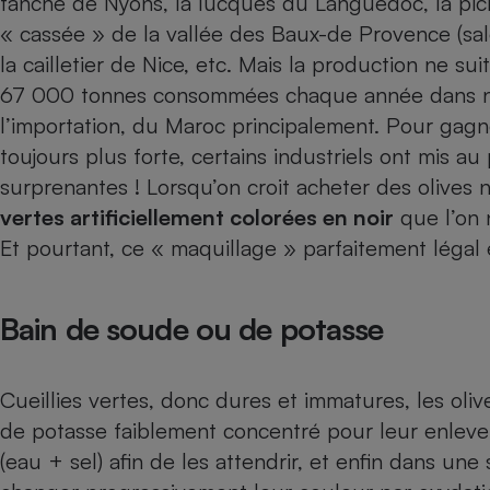
tanche de Nyons, la lucques du Languedoc, la picho
Radiateur électrique
« cassée » de la vallée des Baux-de Provence (sal
la cailletier de Nice, etc. Mais la production ne s
Téléphone mobile -
67 000 tonnes consommées chaque année dans not
Smartphone
Plaque de cuisson à
l’importation, du Maroc principalement. Pour ga
induction
toujours plus forte, certains industriels ont mis a
surprenantes ! Lorsqu’on croit acheter des olives n
vertes artificiellement colorées en noir
que l’on 
Climatiseur -
Et pourtant, ce « maquillage » parfaitement légal e
Ventilateur
Antivirus
Bain de soude ou de potasse
Climatiseur -
Ventilateur
Cueillies vertes, donc dures et immatures, les ol
de potasse faiblement concentré pour leur enlev
(eau + sel) afin de les attendrir, et enfin dans un