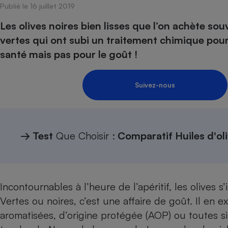
Publié le 16 juillet 2019
Internet
Les olives noires bien lisses que l’on achète sou
Gros électroménager
Téléphonie
vertes qui ont subi un traitement chimique pour 
Petit électroménager 
santé mais pas pour le goût !
Complément
alimentaire
Mutuelle
Assurance emprunteu
Suivez-nous
Matelas
Champa
→
Test
Que Choisir :
Comparatif Huiles d'ol
boutei
Banque 
Téléviseur
Antimoustique
Lave-linge
Incontournables à l’heure de l’apéritif, les olives s’
Vertes ou noires, c’est une affaire de goût. Il en 
aromatisées, d’origine protégée (AOP) ou toutes si