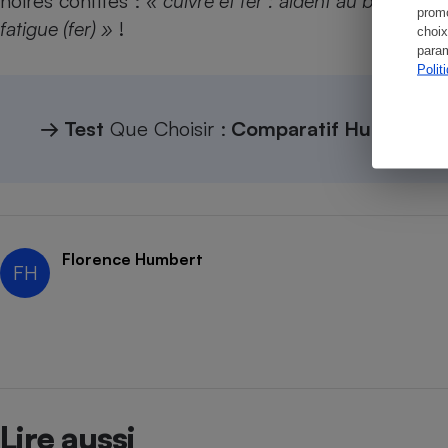
noires confites :
« cuivre et fer : aident au bon fonc
promo
fatigue (fer) »
!
choix
param
Polit
→
Test
Que Choisir :
Comparatif Huiles d'ol
Florence Humbert
FH
Lire aussi