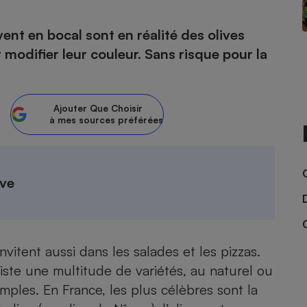
vent en bocal sont en réalité des olives
modifier leur couleur. Sans risque pour la
- Ustensile
Foie gras
Aide auditive
r
Assurance vie
Ajouter
Que Choisir
à mes sources préférées
Poêle à granulés
gne - Comment choisir une
ive
lle de champagne
en ligne
Ordinateur portable
Crème solaire
Lave-vaisselle
invitent aussi dans les salades et les pizzas.
existe une multitude de variétés, au naturel ou
mples. En France, les plus célèbres sont la