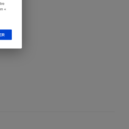
tre
en «
ER