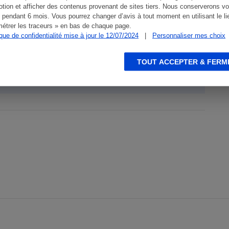
tionnement immunitaire (cuivre) et à réduire la
tion et afficher des contenus provenant de sites tiers. Nous conserverons vo
 pendant 6 mois. Vous pourrez changer d’avis à tout moment en utilisant le li
étrer les traceurs » en bas de chaque page.
ique de confidentialité mise à jour le 12/07/2024
|
Personnaliser mes choix
TOUT ACCEPTER & FERM
ive