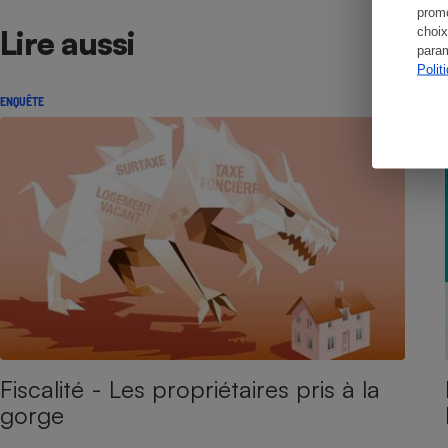
promo
Lire aussi
choix
param
Polit
ENQUÊTE
Fiscalité - Les propriétaires pris à la
gorge