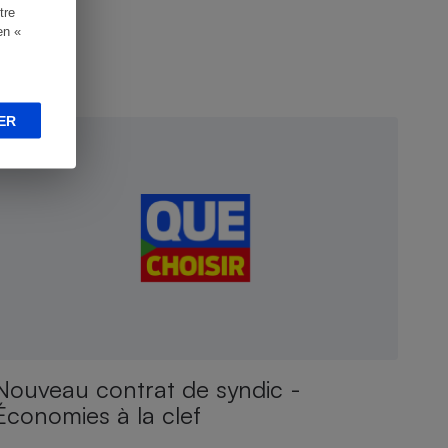
tre
en «
NQUÊTE
ER
Nouveau contrat de syndic -
Économies à la clef