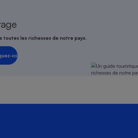
rage
e toutes les richesses de notre pays
.
quez-ici