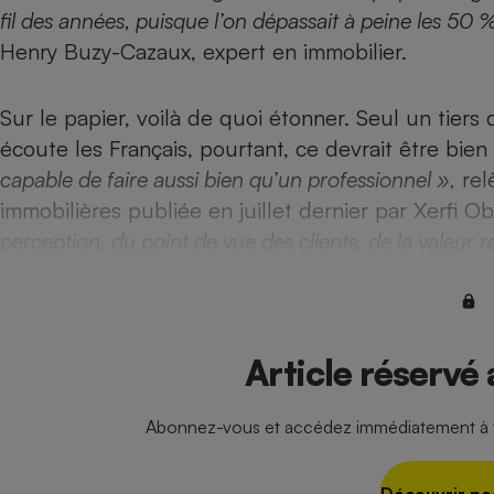
Radiateur électrique
fil des années, puisque l’on dépassait à peine les 50 
Henry Buzy-Cazaux, expert en immobilier.
Téléphone mobile -
Smartphone
Sur le papier, voilà de quoi étonner. Seul un tiers 
Plaque de cuisson à
induction
écoute les Français, pourtant, ce devrait être bie
capable de faire aussi bien qu’un professionnel »,
rel
immobilières publiée en juillet dernier par Xerfi O
Climatiseur -
perception, du point de vue des clients, de la valeur r
Ventilateur
Antivirus
Climatiseur -
Article réservé
Ventilateur
Abonnez-vous et accédez immédiatement à to