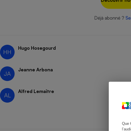
Découvrir no
Déjà abonné ?
Se
Cafetière à expresso
Hugo Hosegourd
HH
Jeanne Arbona
JA
Robot ménager
Alfred Lemaître
AL
Que 
l’aud