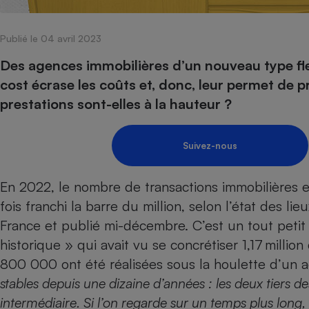
Internet
Publié le 04 avril 2023
Gros électroménager
Téléphonie
Petit électroménager 
Des agences immobilières d’un nouveau type fle
Complément
cost écrase les coûts et, donc, leur permet de pr
alimentaire
Mutuelle
prestations sont-elles à la hauteur ?
Assurance emprunteu
Suivez-nous
Matelas
Champa
En 2022, le nombre de transactions immobilières 
boutei
Banque 
fois franchi la barre du million, selon l’état des li
Téléviseur
France et publié mi-décembre. C’est un tout peti
Antimoustique
Lave-linge
historique » qui avait vu se concrétiser 1,17 millio
800 000 ont été réalisées sous la houlette d’un a
stables depuis une dizaine d’années : les deux tiers d
intermédiaire. Si l’on regarde sur un temps plus long,