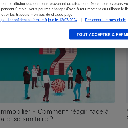
tion et afficher des contenus provenant de sites tiers. Nous conserverons vo
 pendant 6 mois. Vous pourrez changer d’avis à tout moment en utilisant le li
étrer les traceurs » en bas de chaque page.
ique de confidentialité mise à jour le 12/07/2024
|
Personnaliser mes choix
ENQUÊTE
E
TOUT ACCEPTER & FERM
Immobilier - Comment réagir face à
la crise sanitaire ?