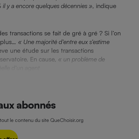
Électricité - Gaz
% il y a encore quelques décennies »,
indique
Appareil photo
numérique
des transactions se fait de gré à gré ? Si l’on
Four encastrable
n plus…
« Une majorité d’entre eux s’estime
ève une étude sur les transactions
bservatoire. En cause,
« un problème de
Lessive
éelle d’un agent
Aspirateur
 aux abonnés
ut le contenu du site QueChoisir.org