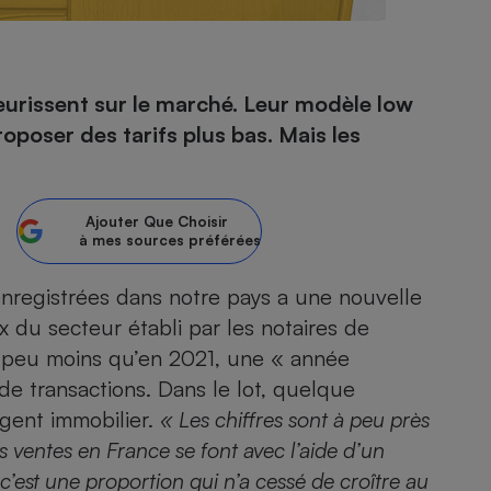
- Ustensile
urissent sur le marché. Leur modèle low
Foie gras
oposer des tarifs plus bas. Mais les
Aide auditive
r
Assurance vie
Ajouter
Que Choisir
à mes sources préférées
Poêle à granulés
gne - Comment choisir une
enregistrées dans notre pays a une nouvelle
lle de champagne
en ligne
eux du secteur établi par les notaires de
Ordinateur portable
t peu moins qu’en 2021, une « année
Crème solaire
Lave-vaisselle
n de transactions. Dans le lot, quelque
gent immobilier.
« Les chiffres sont à peu près
es ventes en France se font avec l’aide d’un
 c’est une proportion qui n’a cessé de croître au