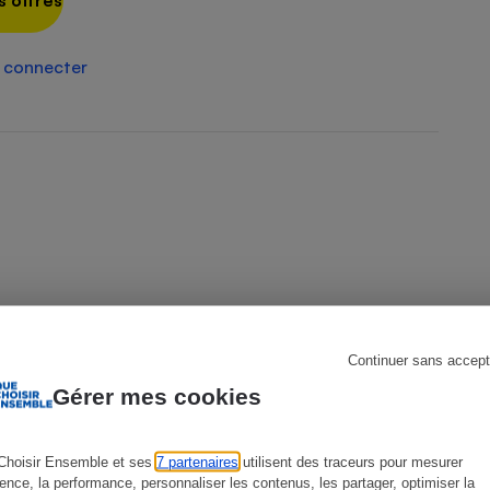
s offres
 connecter
s
Réfrigérateur
Continuer sans accept
Gérer mes cookies
Choisir Ensemble et ses
7 partenaires
utilisent des traceurs pour mesurer
ience, la performance, personnaliser les contenus, les partager, optimiser la