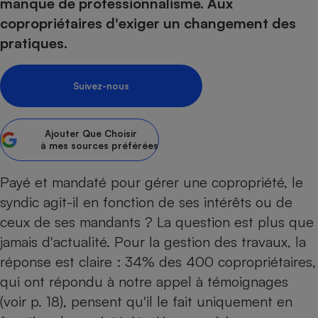
pression
manque de professionnalisme. Aux
Choisir son fioul
Assurance
Sécurité - Hygiène
Circulation routière
copropriétaires d'exiger un changement des
Choisir son pellet
Crédit immobilier
Banque - Crédit
Contrôle technique - Rép
pratiques.
Comparateur assurance emprunteur
Maison de retraite
Epargne - Fiscalité
Comparateu
Pièce détachée
Energie Moins Chère Ensemble
Comparatif réfrigérateur
Comparatif casque audio
Comparatif tondeuse ro
Moto
Suivez-nous
Comparatif plaque à indu
Comparatif barre de son
Comparatif poêle à gran
Supermarché - Drive
Comparatif hotte aspira
Comparatif imprimante m
Comparatif radiateur éle
Ajouter
Que Choisir
Électricité - Gaz
Hygiène - Beauté
à mes sources préférées
Comparatif climatiseur m
Comparatif ordinateur p
Tous les comparateurs
Maladie - Médecine - Mé
Comparatif aspirateur bal
Comparatif ultrabook
Aménagement
Payé et mandaté pour gérer une copropriété, le
Toutes les cartes interactives
Système de santé - Com
Comparatif aspirateur tr
Comparatif tablette tacti
Supermarché - Drive
Bricolage - Jardinage
syndic agit-il en fonction de ses intérêts ou de
Retraite
Comparatif cafetière au
ceux de ses mandants ? La question est plus que
Chauffage
Speedtest - Testez le débit de votre
jamais d'actualité. Pour la gestion des travaux, la
Mutuelle
Comparatif robot cuiseu
Image et son
Produit d'entretien
connexion Internet
réponse est claire : 34% des 400 copropriétaires,
Comparatif centrale vap
Comparateur auto
Informatique
Sécurité domestique
qui ont répondu à notre appel à témoignages
Internet
(voir p. 18), pensent qu'il le fait uniquement en
Gros électroménager
Téléphonie