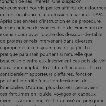
fonction de ses intérêts. Une suspicion
sérieusement nourrie par les affaires de ristournes
Petit électroménager - U
Complément
qui ont éclaboussé la profession à partir de 1994.
alimentaire
Mutuelle
Après des années d'instruction et de procédure,
Assurance emprunteur
la cinquantaine de syndics d'Ile-de-France mis en
examen pour avoir touché des dessous-de-table
de professionnels intervenant dans diverses
Matelas
copropriétés n'a toujours pas été jugée. La
Champagne
bouteille
pratique paraissait pourtant si naturelle que
Banque en 
beaucoup d'entre eux inscrivaient ces pots-de-vin
Téléviseur
dans leur comptabilité à titre d'honoraires. Ils se
Antimoustique
Lave-linge
considéraient apporteurs d'affaires, fonction
pourtant interdite à tout professionnel de
l'immobilier. D'autres, plus discrets, percevaient
Radiateur électrique
ces ristournes en liquide, voyages et cadeaux
divers. «Aujourd'hui, c'est du passé ou presque»,