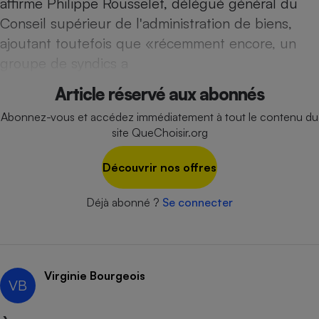
affirme Philippe Rousselet, délégué général du
Téléphone mobile -
Smartphone
Conseil supérieur de l'administration de biens,
Plaque de cuisson à
ajoutant toutefois que «récemment encore, un
induction
groupe de syndics a
Article réservé aux abonnés
Climatiseur -
Ventilateur
Abonnez-vous et accédez immédiatement à tout le contenu du
site QueChoisir.org
Antivirus
Découvrir nos offres
Climatiseur -
Ventilateur
Déjà abonné ?
Se connecter
Virginie Bourgeois
VB