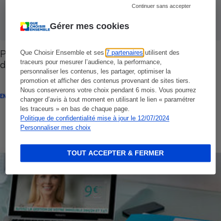
Continuer sans accepter
Gérer mes cookies
Promoteurs/syndics - Petite cuisine et
Que Choisir Ensemble et ses
7 partenaires
utilisent des
traceurs pour mesurer l’audience, la performance,
dépendance
personnaliser les contenus, les partager, optimiser la
promotion et afficher des contenus provenant de sites tiers.
Nous conserverons votre choix pendant 6 mois. Vous pourrez
ENQUÊTE
changer d’avis à tout moment en utilisant le lien « paramétrer
les traceurs » en bas de chaque page.
Politique de confidentialité mise à jour le 12/07/2024
Personnaliser mes choix
TOUT ACCEPTER & FERMER