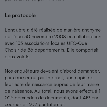
Petit électroménager - U
Complément
Le protocole
alimentaire
Mutuelle
Assurance emprunteur
L'enquête a été réalisée de manière anonyme
du 15 au 30 novembre 2008 en collaboration
avec 135 associations locales UFC-Que
Matelas
Champagne
Choisir de 86 départements. Elle comportait
bouteille
Banque en 
deux volets.
Téléviseur
Antimoustique
Lave-linge
Nos enquêteurs devaient d'abord demander,
par courrier ou par Internet, une copie de
leur acte de naissance auprès de leur mairie
de naissance. Au total, nous avons effectué 1
Radiateur électrique
026 demandes de documents, dont 419 par
courrier et 607 par Internet.