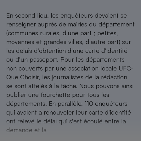
Téléphone mobile -
Smartphone
Plaque de cuisson à
En second lieu, les enquêteurs devaient se
induction
renseigner auprès de mairies du département
(communes rurales, d'une part ; petites,
moyennes et grandes villes, d'autre part) sur
Climatiseur -
les délais d'obtention d'une carte d'identité
Ventilateur
ou d'un passeport. Pour les départements
non couverts par une association locale UFC-
Antivirus
Que Choisir, les journalistes de la rédaction
Climatiseur -
se sont attelés à la tâche. Nous pouvons ainsi
Ventilateur
publier une fourchette pour tous les
départements. En parallèle, 110 enquêteurs
qui avaient à renouveler leur carte d'identité
ont relevé le délai qui s'est écoulé entre la
demande et la