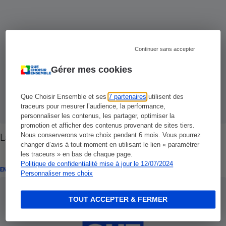
Continuer sans accepter
Gérer mes cookies
Que Choisir Ensemble et ses
7 partenaires
utilisent des
traceurs pour mesurer l’audience, la performance,
personnaliser les contenus, les partager, optimiser la
promotion et afficher des contenus provenant de sites tiers.
La Poste - La main dans le sac
Nous conserverons votre choix pendant 6 mois. Vous pourrez
changer d’avis à tout moment en utilisant le lien « paramétrer
les traceurs » en bas de chaque page.
Politique de confidentialité mise à jour le 12/07/2024
ENQUÊTE
Personnaliser mes choix
TOUT ACCEPTER & FERMER