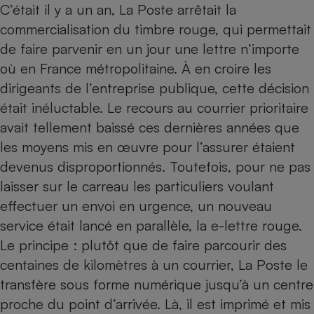
C’était il y a un an, La Poste arrêtait la
Petit électroménager - U
commercialisation du timbre rouge, qui permettait
Complément
alimentaire
de faire parvenir en un jour une lettre n’importe
Mutuelle
Assurance emprunteur
où en France métropolitaine. À en croire les
dirigeants de l’entreprise publique, cette décision
était inéluctable. Le recours au courrier prioritaire
avait tellement baissé ces dernières années que
Matelas
Champagne
les moyens mis en œuvre pour l’assurer étaient
bouteille
Banque en 
devenus disproportionnés. Toutefois, pour ne pas
Téléviseur
laisser sur le carreau les particuliers voulant
Antimoustique
effectuer un envoi en urgence, un nouveau
Lave-linge
service était lancé en parallèle, la e-lettre rouge.
Le principe : plutôt que de faire parcourir des
centaines de kilomètres à un courrier, La Poste le
Radiateur électrique
transfère sous forme numérique jusqu’à un centre
proche du point d’arrivée. Là, il est imprimé et mis