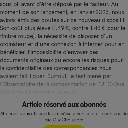
sous pli avant d’être déposé par le facteur. Au
Téléphone mobile -
Smartphone
moment de son lancement, en janvier 2023,
nous
Plaque de cuisson à
induction
avions émis des doutes sur ce nouveau dispositif
.
Son coût plus élevé (1,49 €, contre 1,43 € pour le
timbre rouge), la nécessité de disposer d’un
Climatiseur -
ordinateur et d’une connexion à Internet pour en
Ventilateur
bénéficier, l’impossibilité d’envoyer des
documents originaux ou encore les risques pour
Antivirus
la confidentialité des correspondances nous
avaient fait tiquer. Surtout, le test mené par
Climatiseur -
Ventilateur
l’Observatoire de la consommation de l’UFC-Que
Choisir avait montré que
seuls
Article réservé aux abonnés
Abonnez-vous et accédez immédiatement à tout le contenu du
site QueChoisir.org