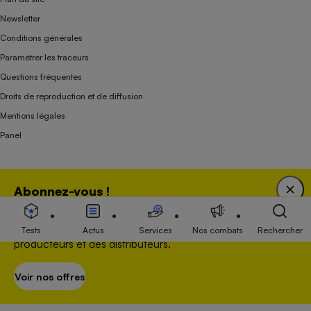
Newsletter
Conditions générales
Paramétrer les traceurs
Questions fréquentes
Droits de reproduction et de diffusion
Mentions légales
Panel
Association indépendante de l’État, des syndicats, des producteurs et des
Abonnez-vous !
distributeurs depuis 1951.
Bénéficiez d'une expertise unique tout en soutenant
une association 100 % indépendante de l'Etat, des
Tests
Actus
Services
Nos combats
Rechercher
producteurs et des distributeurs.
Voir nos offres
S’abonner