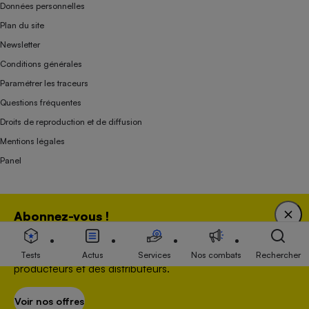
Données personnelles
Plan du site
Newsletter
Conditions générales
Paramétrer les traceurs
Questions fréquentes
Droits de reproduction et de diffusion
Mentions légales
Panel
Association indépendante de l’État, des syndicats, des producteurs et des
Abonnez-vous !
distributeurs depuis 1951.
Bénéficiez d'une expertise unique tout en soutenant
une association 100 % indépendante de l'Etat, des
Tests
Actus
Services
Nos combats
Rechercher
producteurs et des distributeurs.
Voir nos offres
S’abonner