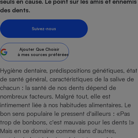
pression
seuls en cause. Le point sur les amis et ennemis
Choisir son fioul
Assurance
Sécurité - Hygiène
Circulation routière
des dents.
Choisir son pellet
Crédit immobilier
Banque - Crédit
Contrôle technique - Rép
Comparateur assurance emprunteur
Maison de retraite
Epargne - Fiscalité
Comparateu
Pièce détachée
Suivez-nous
Energie Moins Chère Ensemble
Comparatif réfrigérateur
Comparatif casque audio
Comparatif tondeuse ro
Moto
Comparatif plaque à indu
Comparatif barre de son
Comparatif poêle à gran
Supermarché - Drive
Ajouter
Que Choisir
Comparatif hotte aspira
Comparatif imprimante m
Comparatif radiateur éle
à mes sources préférées
Électricité - Gaz
Hygiène - Beauté
Comparatif climatiseur m
Comparatif ordinateur p
Hygiène dentaire, prédispositions génétiques, état
Tous les comparateurs
Maladie - Médecine - Mé
Comparatif aspirateur bal
Comparatif ultrabook
Aménagement
de santé général, caractéristiques de la salive de
Toutes les cartes interactives
Système de santé - Com
Comparatif aspirateur tr
Comparatif tablette tacti
Supermarché - Drive
Bricolage - Jardinage
chacun : la santé de nos dents dépend de
Retraite
Comparatif cafetière au
nombreux facteurs. Malgré tout, elle est
Chauffage
Speedtest - Testez le débit de votre
intimement liée à nos habitudes alimentaires. Le
Mutuelle
Comparatif robot cuiseu
Image et son
Produit d'entretien
connexion Internet
bon sens populaire le pressent d'ailleurs : «Pas
Comparatif centrale vap
Comparateur auto
Informatique
Sécurité domestique
trop de bonbons, c'est mauvais pour les dents !»
Internet
Mais en ce domaine comme dans d'autres,
Gros électroménager
Téléphonie