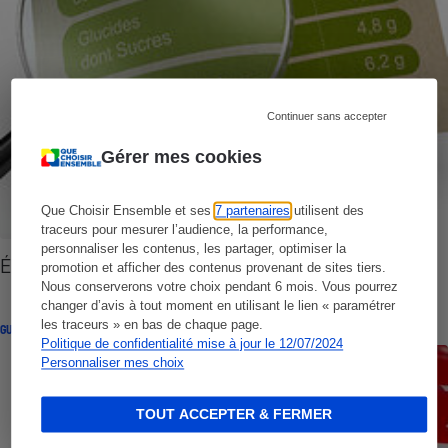
Continuer sans accepter
Gérer mes cookies
Que Choisir Ensemble et ses
7 partenaires
utilisent des
traceurs pour mesurer l’audience, la performance,
personnaliser les contenus, les partager, optimiser la
Étiquetage nutritionnel - Glossaire
promotion et afficher des contenus provenant de sites tiers.
Nous conserverons votre choix pendant 6 mois. Vous pourrez
changer d’avis à tout moment en utilisant le lien « paramétrer
les traceurs » en bas de chaque page.
GUIDE D'ACHAT
Politique de confidentialité mise à jour le 12/07/2024
Personnaliser mes choix
TOUT ACCEPTER & FERMER