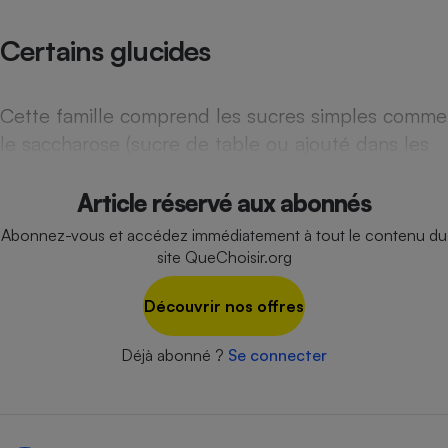
Téléphone mobile -
Smartphone
Certains glucides
Plaque de cuisson à
induction
Cette famille comprend les sucres simples comme
le saccharose (sucre de table ou ajouté dans les
Climatiseur -
Ventilateur
Article réservé aux abonnés
Antivirus
Abonnez-vous et accédez immédiatement à tout le contenu du
site QueChoisir.org
Climatiseur -
Ventilateur
Découvrir nos offres
Déjà abonné ?
Se connecter