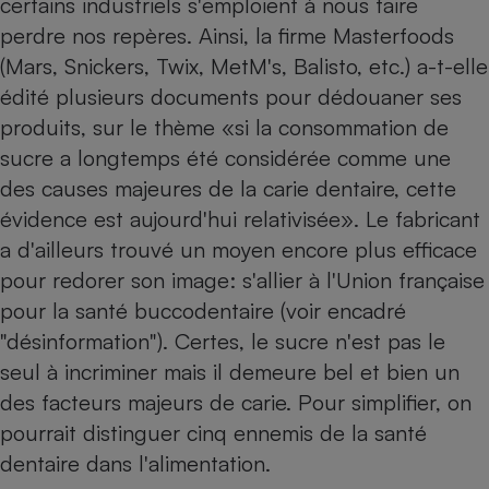
certains industriels s'emploient à nous faire
perdre nos repères. Ainsi, la firme Masterfoods
Petit électroménager - U
Complément
(Mars, Snickers, Twix, MetM's, Balisto, etc.) a-t-elle
alimentaire
Mutuelle
édité plusieurs documents pour dédouaner ses
Assurance emprunteur
produits, sur le thème «si la consommation de
sucre a longtemps été considérée comme une
des causes majeures de la carie dentaire, cette
Matelas
évidence est aujourd'hui relativisée». Le fabricant
Champagne
bouteille
a d'ailleurs trouvé un moyen encore plus efficace
Banque en 
pour redorer son image: s'allier à l'Union française
Téléviseur
pour la santé buccodentaire (voir encadré
Antimoustique
Lave-linge
"désinformation"). Certes, le sucre n'est pas le
seul à incriminer mais il demeure bel et bien un
des facteurs majeurs de carie. Pour simplifier, on
Radiateur électrique
pourrait distinguer cinq ennemis de la santé
dentaire dans l'alimentation.