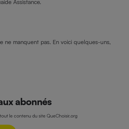
aide Assistance.
- Ustensile
Foie gras
Aide auditive
e ne manquent pas. En voici quelques-uns,
r
Assurance vie
Poêle à granulés
gne - Comment choisir une
lle de champagne
en ligne
Ordinateur portable
 aux abonnés
Crème solaire
Lave-vaisselle
ut le contenu du site QueChoisir.org