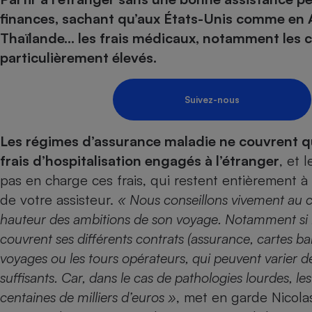
Energie
Nutrition
Assurance auto
finances, sachant qu’aux États-Unis comme en A
-nous ?
Produit alimentaire
Carburant
Compar
Compar
Compar
Compar
Thaïlande… les frais médicaux, notamment les co
pressi
Choisir son fioul
Assurance
Sécurité - Hygiène
Circulation routière
particulièrement élevés.
Choisir son pellet
Banque - Crédit
Crédit immobilier
Contrôle technique - 
Comparateur assurance emprunteur
Epargne - Fiscalité
Maison de retraite
Compara
Pièce détachée
Suivez-nous
Energie Moins Chère Ensemble
Comparatif réfrigérat
Comparatif casque au
Comparatif tondeuse
Moto
Les régimes d’assurance maladie ne couvrent qu
Comparatif plaque à i
Comparatif barre de 
Comparatif poêle à g
Supermarché - Drive
frais d’hospitalisation engagés à l’étranger
, et 
Comparatif hotte asp
Comparatif imprimant
Comparatif radiateur 
pas en charge ces frais, qui restent entièrement à
Électricité - Gaz
Hygiène - Beauté
Comparatif climatiseu
Comparatif ordinateu
de votre assisteur.
« Nous conseillons vivement au co
Tous les comparateurs
Maladie - Médecine -
Comparatif aspirateur
Comparatif ultrabook
Aménagement
hauteur des ambitions de son voyage. Notamment si l
Toutes les cartes interactives
Système de santé - C
Comparatif aspirateur
Comparatif tablette ta
Supermarché - Drive
couvrent ses différents contrats (assurance, cartes b
Bricolage - Jardinage
Retraite
Comparatif cafetière
voyages ou les tours opérateurs, qui peuvent varier 
Chauffage
Speedtest - Testez le débit de votre
suffisants. Car, dans le cas de pathologies lourdes, le
Mutuelle
Comparatif robot cui
Image et son
Produit d'entretien
connexion Internet
centaines de milliers d’euros »
, met en garde Nicola
Comparatif centrale 
Comparateur auto
Informatique
Sécurité domestique