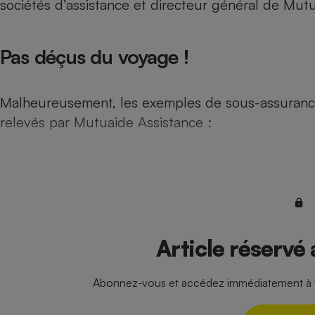
sociétés d’assistance et directeur général de Mutu
Internet
Gros électroménager
Téléphonie
Pas déçus du voyage !
Petit électroménager 
Complément
alimentaire
Mutuelle
Malheureusement, les exemples de sous-assuranc
Assurance emprunteu
relevés par Mutuaide Assistance :
Matelas
Champa
boutei
Banque 
Téléviseur
Article réservé
Antimoustique
Lave-linge
Abonnez-vous et accédez immédiatement à to