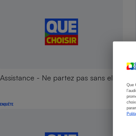
Cafetière à expresso
Assistance - Ne partez pas sans elle !
Que 
Robot ménager
l’aud
promo
choix
ENQUÊTE
param
Polit