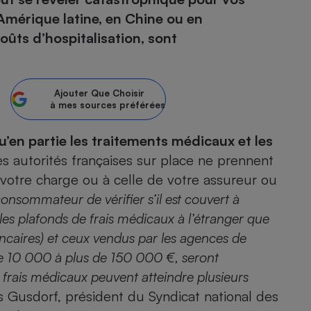
mérique latine, en Chine ou en
atif sèche-linge
atif smartphone
atif nettoyeur haute
ateur mutuelle
ûts d’hospitalisation, sont
on
Réparation
Ajouter
Que Choisir
Obsèques - Pompes
teur des devis d’opticiens
à mes sources préférées
funèbres
eur-congélateur
dio
 robot
’en partie les traitements médicaux et les
nduction
son
ranulés
les autorités françaises sur place ne prennent
irante
e multifonction
électrique
 votre charge ou à celle de votre assureur ou
Panneaux
r mobile
r portable
photovoltaïques
nsommateur de vérifier s’il est couvert à
 Médicament
 balai
es plafonds de frais médicaux à l’étranger que
omplémentaire santé
 traîneau
ctile
Circuits courts et
ancaires) et ceux vendus par les agences de
alimentation locale
Puériculture - Produit
 automatique
de 10 000 à plus de 150 000 €, seront
pour bébé
s frais médicaux peuvent atteindre plusieurs
Banque en ligne
seur
s Gusdorf, président du Syndicat national des
vapeur