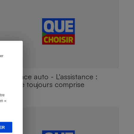
er
Assurance auto - L'assistance :
presque toujours comprise
tre
en «
ONSEILS
ER