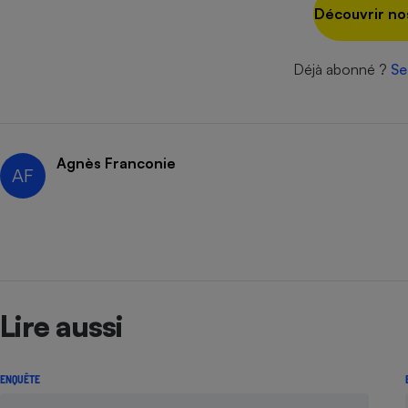
Radiateur électrique
Découvrir no
Téléphone mobile -
Déjà abonné ?
Se
Smartphone
Plaque de cuisson à
induction
Agnès Franconie
AF
Climatiseur -
Ventilateur
Antivirus
Climatiseur -
Ventilateur
Lire aussi
ENQUÊTE