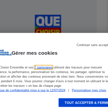
s
Réfrigérateur
Continuer sans accept
Gérer mes cookies
Contrats d’assistance - Tout n’est
pas rose
Choisir Ensemble et ses
7 partenaires
utilisent des traceurs pour mesurer
ience, la performance, personnaliser les contenus, les partager, optimiser la
tion et afficher des contenus provenant de sites tiers. Nous conserverons vo
 pendant 6 mois. Vous pourrez changer d’avis à tout moment en utilisant le li
CONSEILS
C
étrer les traceurs » en bas de chaque page.
ique de confidentialité mise à jour le 12/07/2024
|
Personnaliser mes choix
TOUT ACCEPTER & FERM