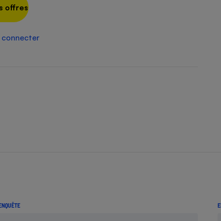
Électricité - Gaz
s offres
Appareil photo
 connecter
numérique
Four encastrable
Lessive
Aspirateur
ENQUÊTE
E