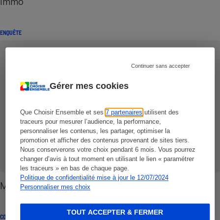
Immo
ENQUÊTE
Continuer sans accepter
Gérer mes cookies
Que Choisir Ensemble et ses
7 partenaires
utilisent des
traceurs pour mesurer l’audience, la performance,
personnaliser les contenus, les partager, optimiser la
promotion et afficher des contenus provenant de sites tiers.
Nous conserverons votre choix pendant 6 mois. Vous pourrez
changer d’avis à tout moment en utilisant le lien « paramétrer
les traceurs » en bas de chaque page.
Politique de confidentialité mise à jour le 12/07/2024
Marchands de listes - Sujets à caution
Personnaliser mes choix
TOUT ACCEPTER & FERMER
CONSEILS