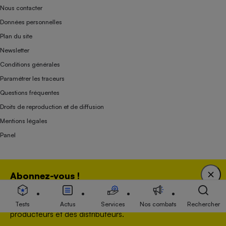
Nous contacter
Données personnelles
Plan du site
Newsletter
Conditions générales
Paramétrer les traceurs
Questions fréquentes
Droits de reproduction et de diffusion
Mentions légales
Panel
Association indépendante de l’État, des syndicats, des producteurs et des
Abonnez-vous !
distributeurs depuis 1951.
Bénéficiez d'une expertise unique tout en soutenant
une association 100 % indépendante de l'Etat, des
Tests
Actus
Services
Nos combats
Rechercher
producteurs et des distributeurs.