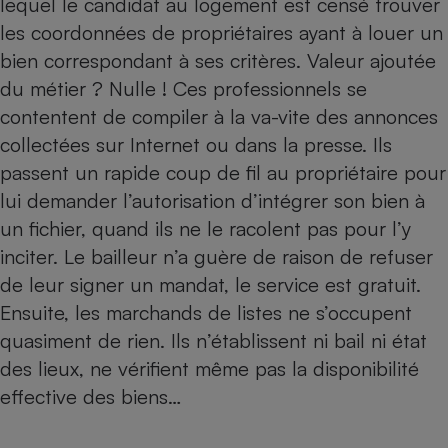
lequel le candidat au logement est censé trouver
les coordonnées de propriétaires ayant à louer un
Petit électroménager - U
Complément
bien correspondant à ses critères. Valeur ajoutée
alimentaire
Mutuelle
du métier ? Nulle ! Ces professionnels se
Assurance emprunteur
contentent de compiler à la va-vite des annonces
collectées sur Internet ou dans la presse. Ils
passent un rapide coup de fil au propriétaire pour
Matelas
lui demander l’autorisation d’intégrer son bien à
Champagne
bouteille
un fichier, quand ils ne le racolent pas pour l’y
Banque en 
inciter. Le bailleur n’a guère de raison de refuser
Téléviseur
de leur signer un mandat, le service est gratuit.
Antimoustique
Lave-linge
Ensuite, les marchands de listes ne s’occupent
quasiment de rien. Ils n’établissent ni bail ni état
des lieux, ne vérifient même pas la disponibilité
Radiateur électrique
effective des biens…