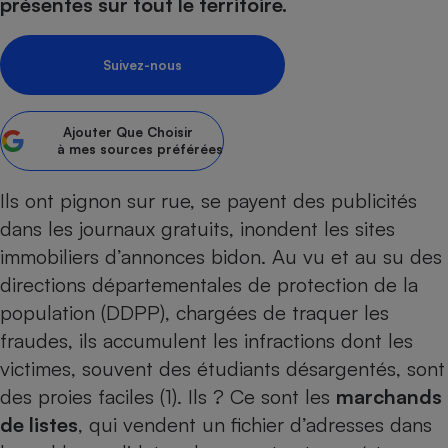
pression
présentes sur tout le territoire.
Choisir son fioul
Assurance
Sécurité - Hygiène
Circulation routière
Choisir son pellet
Crédit immobilier
Banque - Crédit
Contrôle technique - Rép
Suivez-nous
Comparateur assurance emprunteur
Maison de retraite
Epargne - Fiscalité
Comparateu
Pièce détachée
Energie Moins Chère Ensemble
Comparatif réfrigérateur
Comparatif casque audio
Comparatif tondeuse ro
Moto
Ajouter
Que Choisir
Comparatif plaque à indu
Comparatif barre de son
Comparatif poêle à gran
Supermarché - Drive
à mes sources préférées
Comparatif hotte aspira
Comparatif imprimante m
Comparatif radiateur éle
Ils ont pignon sur rue, se payent des publicités
Électricité - Gaz
Hygiène - Beauté
Comparatif climatiseur m
Comparatif ordinateur p
dans les journaux gratuits, inondent les sites
Tous les comparateurs
Maladie - Médecine - Mé
Comparatif aspirateur bal
Comparatif ultrabook
Aménagement
immobiliers d’annonces bidon. Au vu et au su des
Toutes les cartes interactives
Système de santé - Com
Comparatif aspirateur tr
Comparatif tablette tacti
Supermarché - Drive
Bricolage - Jardinage
directions départementales de protection de la
Retraite
Comparatif cafetière au
population (DDPP), chargées de traquer les
Chauffage
Speedtest - Testez le débit de votre
fraudes, ils accumulent les infractions dont les
Mutuelle
Comparatif robot cuiseu
Image et son
Produit d'entretien
connexion Internet
victimes, souvent des étudiants désargentés, sont
Comparatif centrale vap
Comparateur auto
Informatique
Sécurité domestique
des proies faciles (1). Ils ? Ce sont les
marchands
Internet
de listes
, qui vendent un fichier d’adresses dans
Gros électroménager
Téléphonie