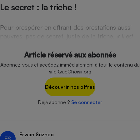
Téléphone mobile -
Le secret : la triche !
Smartphone
Plaque de cuisson à
induction
Pour prospérer en offrant des prestations aussi
pauvres, pas de secret, juste de la triche.
« Il est
Climatiseur -
Ventilateur
Article réservé aux abonnés
Abonnez-vous et accédez immédiatement à tout le contenu du
site QueChoisir.org
Antivirus
Climatiseur -
Découvrir nos offres
Ventilateur
Déjà abonné ?
Se connecter
Erwan Seznec
ES