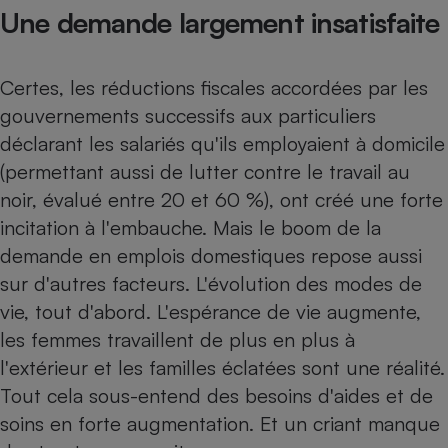
Une demande largement insatisfaite
Petit électroménager - U
Complément
alimentaire
Mutuelle
Certes, les réductions fiscales accordées par les
Assurance emprunteur
gouvernements successifs aux particuliers
déclarant les salariés qu'ils employaient à domicile
(permettant aussi de lutter contre le travail au
Matelas
noir, évalué entre 20 et 60 %), ont créé une forte
Champagne
bouteille
incitation à l'embauche. Mais le boom de la
Banque en 
demande en emplois domestiques repose aussi
Téléviseur
sur d'autres facteurs. L'évolution des modes de
Antimoustique
Lave-linge
vie, tout d'abord. L'espérance de vie augmente,
les femmes travaillent de plus en plus à
l'extérieur et les familles éclatées sont une réalité.
Tout cela sous-entend des besoins d'aides et de
Radiateur électrique
soins en forte augmentation. Et un criant manque