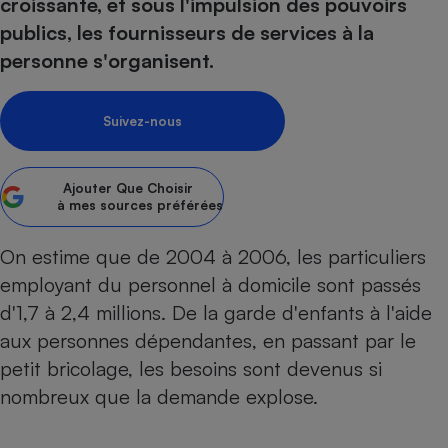
pression
croissante, et sous l'impulsion des pouvoirs
Choisir son fioul
Assurance
Sécurité - Hygiène
Circulation routière
publics, les fournisseurs de services à la
Choisir son pellet
Crédit immobilier
Banque - Crédit
Contrôle technique - Rép
personne s'organisent.
Comparateur assurance emprunteur
Maison de retraite
Epargne - Fiscalité
Comparateu
Pièce détachée
Energie Moins Chère Ensemble
Comparatif réfrigérateur
Comparatif casque audio
Comparatif tondeuse ro
Moto
Suivez-nous
Comparatif plaque à indu
Comparatif barre de son
Comparatif poêle à gran
Supermarché - Drive
Comparatif hotte aspira
Comparatif imprimante m
Comparatif radiateur éle
Ajouter
Que Choisir
Électricité - Gaz
Hygiène - Beauté
à mes sources préférées
Comparatif climatiseur m
Comparatif ordinateur p
Tous les comparateurs
Maladie - Médecine - Mé
Comparatif aspirateur bal
Comparatif ultrabook
Aménagement
On estime que de 2004 à 2006, les particuliers
Toutes les cartes interactives
Système de santé - Com
Comparatif aspirateur tr
Comparatif tablette tacti
Supermarché - Drive
Bricolage - Jardinage
employant du personnel à domicile sont passés
Retraite
Comparatif cafetière au
d'1,7 à 2,4 millions. De la garde d'enfants à l'aide
Chauffage
Speedtest - Testez le débit de votre
aux personnes dépendantes, en passant par le
Mutuelle
Comparatif robot cuiseu
Image et son
Produit d'entretien
connexion Internet
petit bricolage, les besoins sont devenus si
Comparatif centrale vap
Comparateur auto
Informatique
Sécurité domestique
nombreux que la demande explose.
Internet
Gros électroménager
Téléphonie