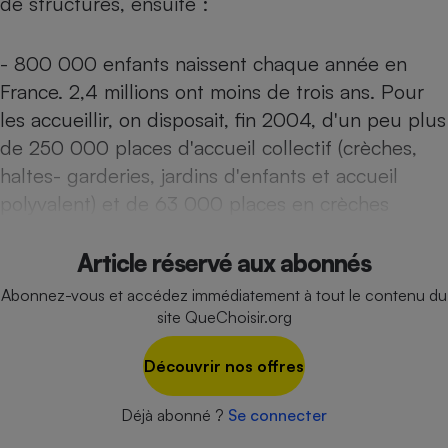
de structures, ensuite :
Téléphone mobile -
Smartphone
Plaque de cuisson à
- 800 000 enfants naissent chaque année en
induction
France. 2,4 millions ont moins de trois ans. Pour
les accueillir, on disposait, fin 2004, d'un peu plus
de 250 000 places d'accueil collectif (crèches,
Climatiseur -
Ventilateur
haltes- garderies, jardins d'enfants et accueil
polyvalent) et de 63 000 places en crèches
Antivirus
Article réservé aux abonnés
Climatiseur -
Ventilateur
Abonnez-vous et accédez immédiatement à tout le contenu du
site QueChoisir.org
Découvrir nos offres
Déjà abonné ?
Se connecter