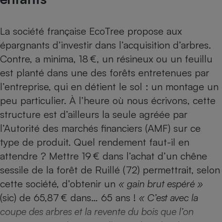
Téléphone mobile -
Smartphone
Plaque de cuisson à
La société française EcoTree propose aux
induction
épargnants d’investir dans l’acquisition d’arbres.
Contre, a minima, 18 €, un résineux ou un feuillu
est planté dans une des forêts entretenues par
Climatiseur -
Ventilateur
l’entreprise, qui en détient le sol : un montage un
peu particulier. À l’heure où nous écrivons, cette
structure est d’ailleurs la seule agréée par
Antivirus
l’Autorité des marchés financiers (AMF) sur ce
Climatiseur -
Ventilateur
type de produit. Quel rendement faut-il en
attendre ? Mettre 19 € dans l’achat d’un chêne
sessile de la forêt de Ruillé (72) permettrait, selon
cette société, d’obtenir un
« gain brut espéré »
(sic) de 65,87 € dans… 65 ans !
« C’est avec la
coupe des arbres et la revente du bois que l’on