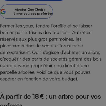
Petit électroménager - U
Ajouter
Que Choisir
Complément
à mes sources préférées
alimentaire
Mutuelle
Assurance emprunteur
Fermer les yeux, tendre l’oreille et se laisser
bercer par le friselis des feuilles… Autrefois
réservés aux plus gros patrimoines, les
placements dans le secteur forestier se
Matelas
Champagne
bouteille
démocratisent. Qu’il s’agisse d’acheter un arbre,
Banque en 
d’acquérir des parts de sociétés gérant des bois
Téléviseur
ou de devenir propriétaire en direct d’une
Antimoustique
Lave-linge
parcelle arborée, voici ce que vous pouvez
espérer en fonction de votre budget.
Radiateur électrique
À partir de 18 € : un arbre pour vos
enfants