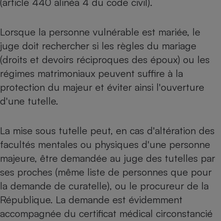
(article 440 alinéa 4 du code civil).
Petit électroménager - U
Complément
Lorsque la personne vulnérable est mariée, le
alimentaire
Mutuelle
juge doit rechercher si les règles du mariage
Assurance emprunteur
(droits et devoirs réciproques des époux) ou les
régimes matrimoniaux peuvent suffire à la
protection du majeur et éviter ainsi l'ouverture
Matelas
Champagne
d'une tutelle.
bouteille
Banque en 
Téléviseur
La mise sous tutelle peut, en cas d'altération des
Antimoustique
facultés mentales ou physiques d'une personne
Lave-linge
majeure, être demandée au juge des tutelles par
ses proches (même liste de personnes que pour
la demande de curatelle), ou le procureur de la
Radiateur électrique
République. La demande est évidemment
accompagnée du certificat médical circonstancié