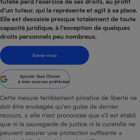
pression
tutelle perd l'exercice de ses droits, au profit
Choisir son fioul
Assurance
Sécurité - Hygiène
Circulation routière
d'un tuteur, qui la représente et agit à sa place.
Choisir son pellet
Crédit immobilier
Banque - Crédit
Contrôle technique - Rép
Elle est dessaisie presque totalement de toute
Comparateur assurance emprunteur
Maison de retraite
Epargne - Fiscalité
Comparateu
Pièce détachée
capacité juridique, à l'exception de quelques
Energie Moins Chère Ensemble
Comparatif réfrigérateur
Comparatif casque audio
Comparatif tondeuse ro
droits personnels peu nombreux.
Moto
Comparatif plaque à indu
Comparatif barre de son
Comparatif poêle à gran
Supermarché - Drive
Comparatif hotte aspira
Comparatif imprimante m
Comparatif radiateur éle
Suivez-nous
Électricité - Gaz
Hygiène - Beauté
Comparatif climatiseur m
Comparatif ordinateur p
Tous les comparateurs
Maladie - Médecine - Mé
Comparatif aspirateur bal
Comparatif ultrabook
Ajouter
Que Choisir
Aménagement
à mes sources préférées
Toutes les cartes interactives
Système de santé - Com
Comparatif aspirateur tr
Comparatif tablette tacti
Supermarché - Drive
Bricolage - Jardinage
Retraite
Comparatif cafetière au
Cette mesure terriblement privative de liberté ne
Chauffage
Speedtest - Testez le débit de votre
doit être envisagée qu'en guise de dernier
Mutuelle
Comparatif robot cuiseu
Image et son
Produit d'entretien
connexion Internet
recours, « elle n'est prononcée que s'il est établi
Comparatif centrale vap
Comparateur auto
Informatique
Sécurité domestique
que ni la sauvegarde de justice ni la curatelle ne
Internet
peuvent assurer une protection suffisante »
Gros électroménager
Téléphonie