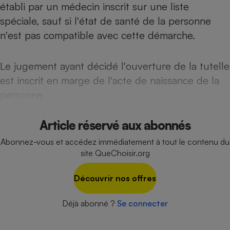
établi par un médecin inscrit sur une liste
Téléphone mobile -
Smartphone
spéciale, sauf si l'état de santé de la personne
Plaque de cuisson à
induction
n'est pas compatible avec cette démarche.
Le jugement ayant décidé l'ouverture de la tutelle
Climatiseur -
est inscrit en marge de l'acte de naissance de la
Ventilateur
personne
Antivirus
Article réservé aux abonnés
Climatiseur -
Abonnez-vous et accédez immédiatement à tout le contenu du
Ventilateur
site QueChoisir.org
Découvrir nos offres
Déjà abonné ?
Se connecter