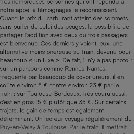
très nombreuses personnes qui ont répondu à
notre appel à témoignages le reconnaissent.
Petit électroménager - U
Complément
Quand le prix du carburant atteint des sommets,
alimentaire
Mutuelle
sans parler de celui des péages, la possibilité de
Assurance emprunteur
partager l’addition avec deux ou trois passagers
est bienvenue. Ces derniers y voient, eux, une
alternative moins onéreuse au train, devenu pour
Matelas
beaucoup « un luxe ». De fait, il n’y a pas photo :
Champagne
bouteille
sur un parcours comme Rennes-Nantes,
Banque en 
fréquenté par beaucoup de covoitureurs, il en
Téléviseur
coûte environ 5 € contre environ 23 € par le
Antimoustique
Lave-linge
train ; sur Toulouse-Bordeaux, très couru aussi,
c’est en gros 15 € plutôt que 35 €. Sur certains
trajets, le gain de temps est également
Radiateur électrique
déterminant. Un lecteur voyage régulièrement du
Puy-en-Velay à Toulouse. Par le train, il mettrait