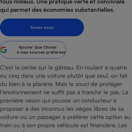
pression
tous milieux. Une pratique verte et conviviale
Choisir son fioul
Assurance
Sécurité - Hygiène
Circulation routière
qui permet des économies substantielles.
Choisir son pellet
Crédit immobilier
Banque - Crédit
Contrôle technique - Rép
Comparateur assurance emprunteur
Maison de retraite
Epargne - Fiscalité
Comparateu
Pièce détachée
Suivez-nous
Energie Moins Chère Ensemble
Comparatif réfrigérateur
Comparatif casque audio
Comparatif tondeuse ro
Moto
Comparatif plaque à indu
Comparatif barre de son
Comparatif poêle à gran
Supermarché - Drive
Ajouter
Que Choisir
Comparatif hotte aspira
Comparatif imprimante m
Comparatif radiateur éle
à mes sources préférées
Électricité - Gaz
Hygiène - Beauté
Comparatif climatiseur m
Comparatif ordinateur p
C’est la cerise sur le gâteau. En roulant à quatre
Tous les comparateurs
Maladie - Médecine - Mé
Comparatif aspirateur bal
Comparatif ultrabook
Aménagement
ou cinq dans une voiture plutôt que seul, on fait
Toutes les cartes interactives
Système de santé - Com
Comparatif aspirateur tr
Comparatif tablette tacti
Supermarché - Drive
Bricolage - Jardinage
du bien à la planète. Mais le souci de protéger
Retraite
Comparatif cafetière au
l’environnement ne suffit pas à franchir le pas. La
Chauffage
Speedtest - Testez le débit de votre
première raison qui pousse un conducteur à
Mutuelle
Comparatif robot cuiseu
Image et son
Produit d'entretien
connexion Internet
proposer à des inconnus les sièges libres de sa
Comparatif centrale vap
Comparateur auto
Informatique
Sécurité domestique
voiture ou un passager à préférer cette option au
Internet
train ou à son propre véhicule est financière. Les
Gros électroménager
Téléphonie