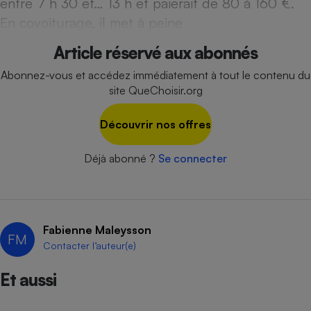
entre 7 h 30 et… 13 h et paierait de 80 à 160 €.
Téléphone mobile -
Smartphone
En covoiturage, il met à peine
Plaque de cuisson à
induction
Article réservé aux abonnés
Abonnez-vous et accédez immédiatement à tout le contenu du
site QueChoisir.org
Climatiseur -
Ventilateur
Découvrir nos offres
Déjà abonné ?
Se connecter
Antivirus
Climatiseur -
Ventilateur
Fabienne Maleysson
FM
Contacter l’auteur(e)
Et aussi