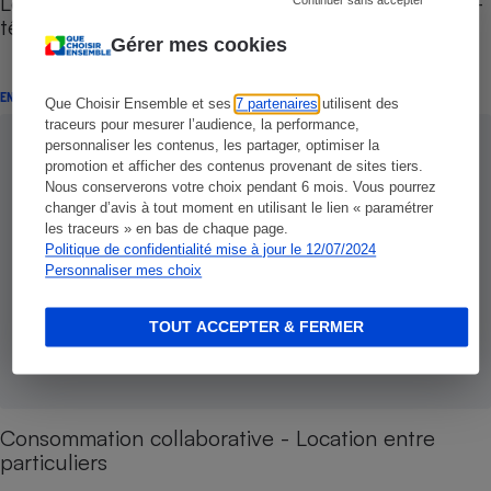
Location de matériel entre particuliers - Le casse-
Continuer sans accepter
tête de la logistique
Gérer mes cookies
ENQUÊTE
Que Choisir Ensemble et ses
7 partenaires
utilisent des
traceurs pour mesurer l’audience, la performance,
personnaliser les contenus, les partager, optimiser la
promotion et afficher des contenus provenant de sites tiers.
Nous conserverons votre choix pendant 6 mois. Vous pourrez
changer d’avis à tout moment en utilisant le lien « paramétrer
les traceurs » en bas de chaque page.
Politique de confidentialité mise à jour le 12/07/2024
Personnaliser mes choix
TOUT ACCEPTER & FERMER
Consommation collaborative - Location entre
particuliers