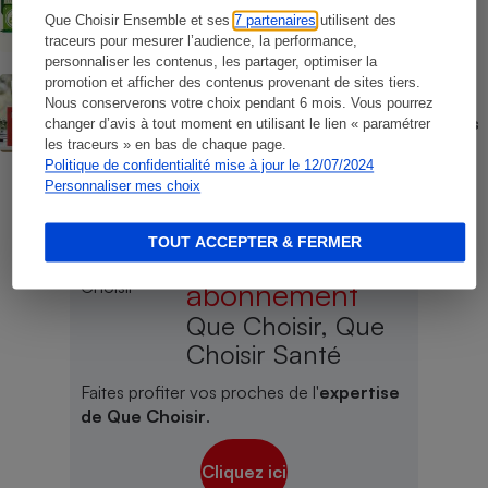
Produits neutres en carbone - Bientôt la
fin d’une fausse promesse
Que Choisir Ensemble et ses
7 partenaires
utilisent des
traceurs pour mesurer l’audience, la performance,
personnaliser les contenus, les partager, optimiser la
promotion et afficher des contenus provenant de sites tiers.
ENQUÊTE
Cahiers, copies, papier : que valent les
Nous conserverons votre choix pendant 6 mois. Vous pourrez
labels environnementaux des fournitures
changer d’avis à tout moment en utilisant le lien « paramétrer
scolaires ?
les traceurs » en bas de chaque page.
Politique de confidentialité mise à jour le 12/07/2024
Personnaliser mes choix
TOUT ACCEPTER & FERMER
Offrez un
abonnement
Que Choisir, Que
Choisir Santé
Faites profiter vos proches de l'
expertise
de Que Choisir
.
Cliquez ici