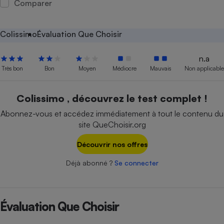
Comparer
Petit électroménager - U
Complément
alimentaire
Colissimo
Évaluation Que Choisir
Mutuelle
Assurance emprunteur
n.a
Très bon
Bon
Moyen
Médiocre
Mauvais
Non applicable
Matelas
Colissimo , découvrez le test complet !
Champagne
bouteille
Abonnez-vous et accédez immédiatement à tout le contenu du
Banque en 
site QueChoisir.org
Téléviseur
Antimoustique
Découvrir nos offres
Lave-linge
Déjà abonné ?
Se connecter
Radiateur électrique
Évaluation Que Choisir