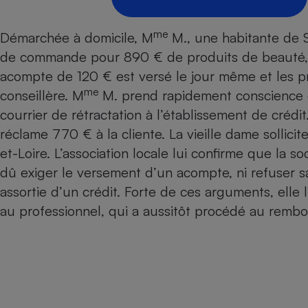
Energie
Nutrition
Assurance auto
-nous ?
Produit alimentaire
Carburant
Compar
Compar
Compar
Compar
me
Démarchée à domicile, M
M., une habitante de 
pressi
Choisir son fioul
Assurance
Sécurité - Hygiène
Circulation routière
de commande pour 890 € de produits de beauté, as
Choisir son pellet
Banque - Crédit
Crédit immobilier
acompte de 120 € est versé le jour même et les pro
Contrôle technique - 
me
Comparateur assurance emprunteur
conseillère. M
M. prend rapidement conscience
Epargne - Fiscalité
Maison de retraite
Compara
Pièce détachée
courrier de rétractation à l’établissement de créd
Energie Moins Chère Ensemble
Comparatif réfrigérat
Comparatif casque au
Comparatif tondeuse
Moto
réclame 770 € à la cliente. La vieille dame sollici
Comparatif plaque à i
Comparatif barre de 
Comparatif poêle à g
Supermarché - Drive
et-Loire. L’association locale lui confirme que la s
Comparatif hotte asp
Comparatif imprimant
Comparatif radiateur 
dû exiger le versement d’un acompte, ni refuser sa 
Électricité - Gaz
Hygiène - Beauté
Comparatif climatiseu
Comparatif ordinateu
assortie d’un crédit. Forte de ces arguments, elle 
Tous les comparateurs
Maladie - Médecine -
Comparatif aspirateur
Comparatif ultrabook
au professionnel, qui a aussitôt procédé au remb
Aménagement
Toutes les cartes interactives
Système de santé - C
Comparatif aspirateur
Comparatif tablette ta
Supermarché - Drive
Bricolage - Jardinage
Retraite
Comparatif cafetière
Chauffage
Speedtest - Testez le débit de votre
Mutuelle
Comparatif robot cui
Image et son
Produit d'entretien
connexion Internet
Comparatif centrale 
Comparateur auto
Informatique
Sécurité domestique