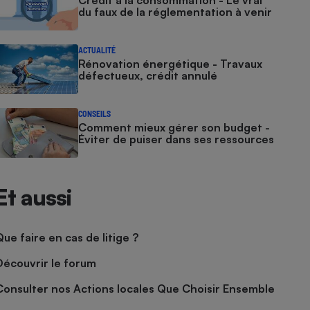
Crédit à la consommation - Le vrai
du faux de la réglementation à venir
ACTUALITÉ
Rénovation énergétique - Travaux
défectueux, crédit annulé
CONSEILS
Comment mieux gérer son budget -
Éviter de puiser dans ses ressources
Et aussi
Que faire en cas de litige ?
Découvrir le forum
Consulter nos Actions locales Que Choisir Ensemble