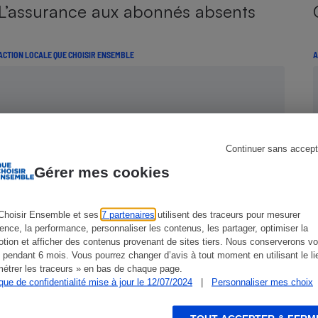
Électricité - Gaz
L’assurance aux abonnés absents
Appareil photo
ACTION LOCALE QUE CHOISIR ENSEMBLE
A
numérique
Four encastrable
Lessive
Continuer sans accept
Gérer mes cookies
Choisir Ensemble et ses
7 partenaires
utilisent des traceurs pour mesurer
ience, la performance, personnaliser les contenus, les partager, optimiser la
Aspirateur
tion et afficher des contenus provenant de sites tiers. Nous conserverons vo
Salle à manger à prix d’or
 pendant 6 mois. Vous pourrez changer d’avis à tout moment en utilisant le li
étrer les traceurs » en bas de chaque page.
ique de confidentialité mise à jour le 12/07/2024
|
Personnaliser mes choix