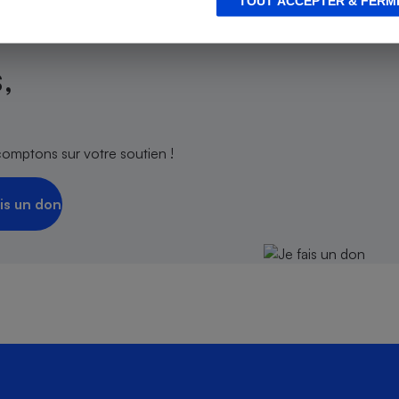
TOUT ACCEPTER & FERM
,
s
Réfrigérateur
comptons sur votre soutien !
is un don