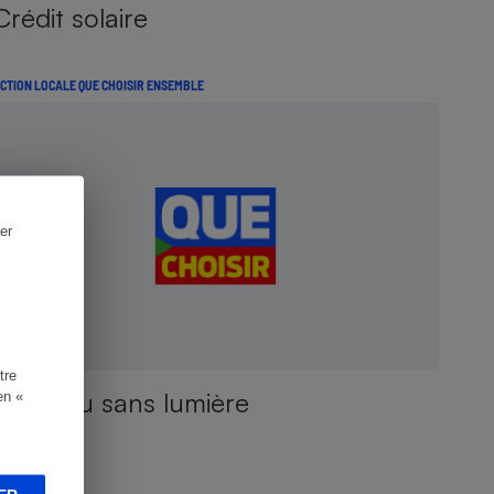
Crédit solaire
CTION LOCALE QUE CHOISIR ENSEMBLE
er
tre
Château sans lumière
en «