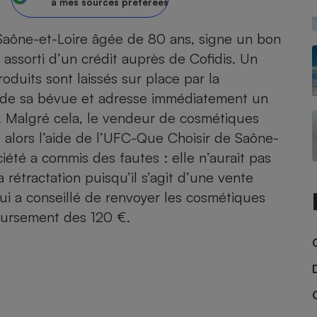
à mes sources préférées
atif sèche-linge
atif smartphone
atif nettoyeur haute
ateur mutuelle
Saône-et-Loire âgée de 80 ans, signe un bon
on
sorti d’un crédit auprès de Cofidis. Un
duits sont laissés sur place par la
Réparation
 de sa bévue et adresse immédiatement un
Obsèques - Pompes
teur des devis d’opticiens
funèbres
it. Malgré cela, le vendeur de cosmétiques
eur-congélateur
dio
 robot
te alors l’aide de l’UFC-Que Choisir de Saône-
nduction
son
ranulés
ociété a commis des fautes : elle n’aurait pas
irante
e multifonction
électrique
rétractation puisqu’il s’agit d’une vente
Panneaux
r mobile
r portable
lui a conseillé de renvoyer les cosmétiques
photovoltaïques
 Médicament
 balai
oursement des 120 €.
omplémentaire santé
 traîneau
ctile
Circuits courts et
alimentation locale
Puériculture - Produit
 automatique
pour bébé
Banque en ligne
seur
vapeur