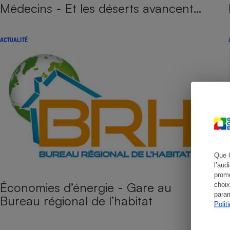
Radiateur électrique
Médecins - Et les déserts avancent…
Téléphone mobile -
ACTUALITÉ
Smartphone
Plaque de cuisson à
induction
Climatiseur -
Ventilateur
Antivirus
Que 
l’aud
Climatiseur -
Ventilateur
promo
Économies d’énergie - Gare au
choix
param
Bureau régional de l’habitat
Polit