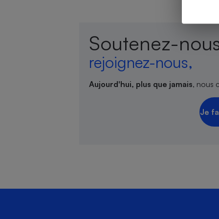
Soutenez-nous
Cafetière à expresso
rejoignez-nous,
Aujourd'hui, plus que jamais
, nous 
Je fa
Robot ménager