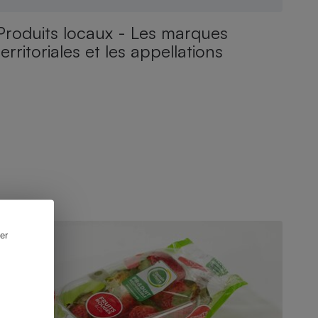
Produits locaux - Les marques
territoriales et les appellations
CTUALITÉ
er