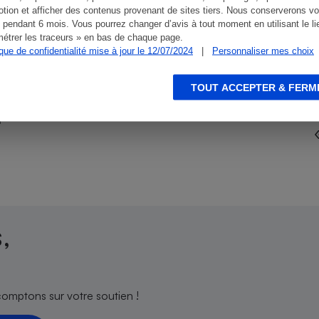
tion et afficher des contenus provenant de sites tiers. Nous conserverons vo
 pendant 6 mois. Vous pourrez changer d’avis à tout moment en utilisant le li
étrer les traceurs » en bas de chaque page.
ique de confidentialité mise à jour le 12/07/2024
|
Personnaliser mes choix
s
Réfrigérateur
TOUT ACCEPTER & FERM
Produits locaux - Directement du
producteur au consommateur
,
comptons sur votre soutien !