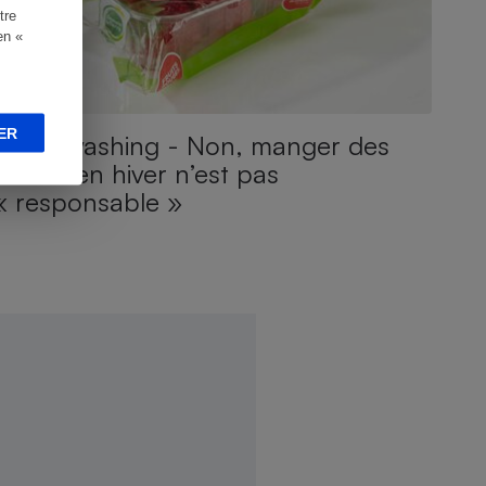
tre
en «
ER
Greenwashing - Non, manger des
fraises en hiver n’est pas
« responsable »