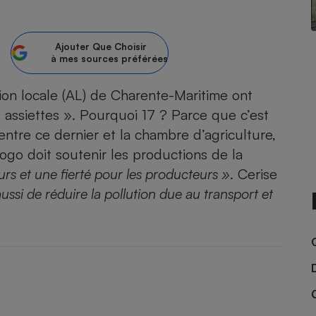
atif sèche-linge
atif smartphone
atif nettoyeur haute
ateur mutuelle
on
Ajouter
Que Choisir
à mes sources préférées
Réparation
ion locale (AL) de Charente-Maritime ont
Obsèques - Pompes
teur des devis d’opticiens
funèbres
assiettes ». Pourquoi 17 ? Parce que c’est
eur-congélateur
dio
 robot
ntre ce dernier et la chambre d’agriculture,
nduction
son
ranulés
logo doit soutenir les productions de la
irante
e multifonction
électrique
s et une fierté pour les producteurs »
. Cerise
Panneaux
r mobile
r portable
ssi de réduire la pollution due au transport et
photovoltaïques
 Médicament
 balai
omplémentaire santé
 traîneau
ctile
Circuits courts et
alimentation locale
Puériculture - Produit
 automatique
pour bébé
Banque en ligne
seur
vapeur