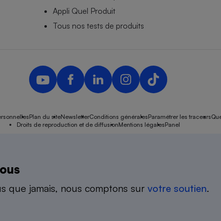
Appli Quel Produit
Tous nos tests de produits
rsonnelles
Plan du site
Newsletter
Conditions générales
Paramétrer les traceurs
Que
Droits de reproduction et de diffusion
Mentions légales
Panel
ndépendante de l’État, des syndicats, des producteurs et des distributeurs depuis 
nous
us que jamais, nous comptons sur
votre soutien
.