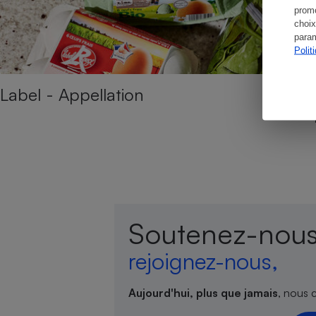
promo
choix
param
Polit
Cafetière à expresso
Label - Appellation
Robot ménager
Soutenez-nous
rejoignez-nous,
Aujourd'hui, plus que jamais
, nous 