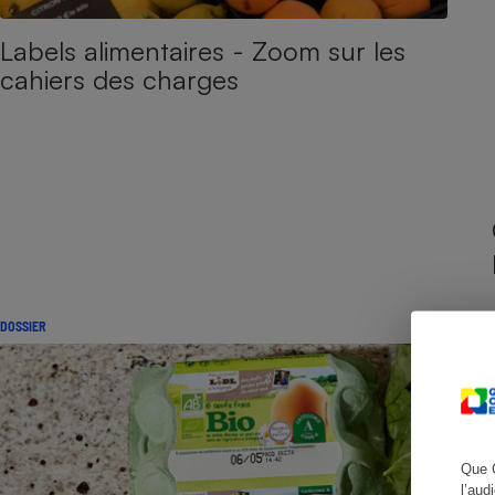
Radiateur électrique
Labels alimentaires - Zoom sur les
cahiers des charges
Téléphone mobile -
Smartphone
Plaque de cuisson à
induction
Climatiseur -
Ventilateur
Antivirus
DOSSIER
Climatiseur -
Ventilateur
Que 
l’aud