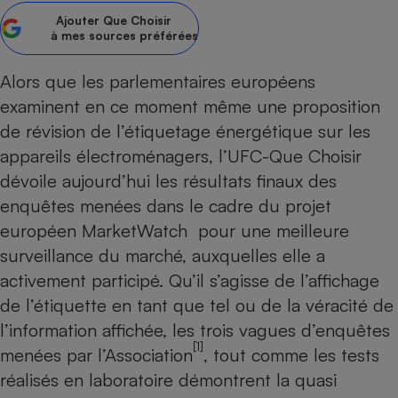
pression
Choisir son fioul
Assurance
Sécurité - Hygiène
Circulation routière
Ajouter
Que Choisir
à mes sources préférées
Choisir son pellet
Crédit immobilier
Banque - Crédit
Contrôle technique - Rép
Comparateur assurance emprunteur
Maison de retraite
Epargne - Fiscalité
Comparateu
Pièce détachée
Alors que les parlementaires européens
Energie Moins Chère Ensemble
Comparatif réfrigérateur
Comparatif casque audio
Comparatif tondeuse ro
Moto
examinent en ce moment même une proposition
Comparatif plaque à indu
Comparatif barre de son
Comparatif poêle à gran
de révision de l’étiquetage énergétique sur les
Supermarché - Drive
appareils électroménagers, l’UFC-Que Choisir
Comparatif hotte aspira
Comparatif imprimante m
Comparatif radiateur éle
Électricité - Gaz
dévoile aujourd’hui les résultats finaux des
Hygiène - Beauté
Comparatif climatiseur m
Comparatif ordinateur p
enquêtes menées dans le cadre du projet
Tous les comparateurs
Maladie - Médecine - Mé
Comparatif aspirateur bal
Comparatif ultrabook
Aménagement
européen MarketWatch pour une meilleure
Toutes les cartes interactives
Système de santé - Com
Comparatif aspirateur tr
Comparatif tablette tacti
Supermarché - Drive
Bricolage - Jardinage
surveillance du marché, auxquelles elle a
Retraite
Comparatif cafetière au
activement participé. Qu’il s’agisse de l’affichage
Chauffage
Speedtest - Testez le débit de votre
Mutuelle
Comparatif robot cuiseu
de l’étiquette en tant que tel ou de la véracité de
Image et son
Produit d'entretien
connexion Internet
l’information affichée, les trois vagues d’enquêtes
Comparatif centrale vap
Comparateur auto
Informatique
Sécurité domestique
[1]
menées par l’Association
, tout comme les tests
Internet
réalisés en laboratoire démontrent la quasi
Gros électroménager
Téléphonie