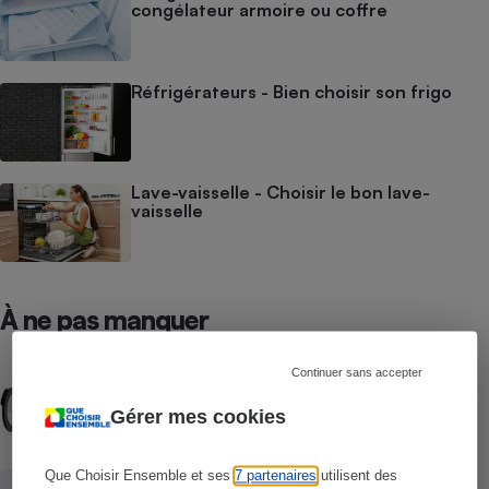
congélateur armoire ou coffre
Réfrigérateurs - Bien choisir son frigo
Lave-vaisselle - Choisir le bon lave-
vaisselle
À ne pas manquer
Continuer sans accepter
BRÈVE
Lave-linge - La nouvelle étiquette
Gérer mes cookies
énergie trop généreuse
Que Choisir Ensemble et ses
7 partenaires
utilisent des
ENQUÊTE