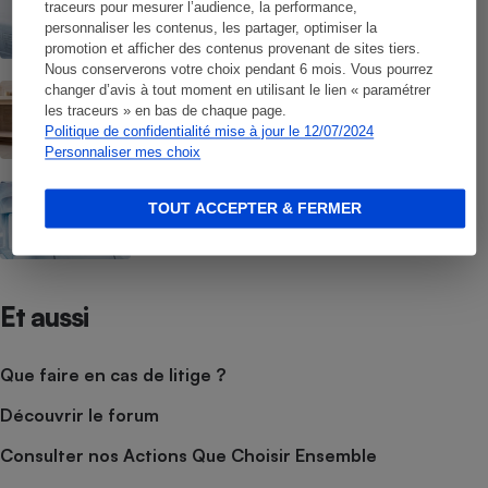
traceurs pour mesurer l’audience, la performance,
Étiquette énergie - Un repère utile mais
pas sans défauts
personnaliser les contenus, les partager, optimiser la
promotion et afficher des contenus provenant de sites tiers.
Nous conserverons votre choix pendant 6 mois. Vous pourrez
GUIDE D'ACHAT
changer d’avis à tout moment en utilisant le lien « paramétrer
Lave-linge - Bien choisir son lave-linge
les traceurs » en bas de chaque page.
Politique de confidentialité mise à jour le 12/07/2024
Personnaliser mes choix
GUIDE D'ACHAT
TOUT ACCEPTER & FERMER
Congélateurs - Bien choisir son
congélateur armoire ou coffre
Et aussi
Que faire en cas de litige ?
Découvrir le forum
Consulter nos Actions Que Choisir Ensemble