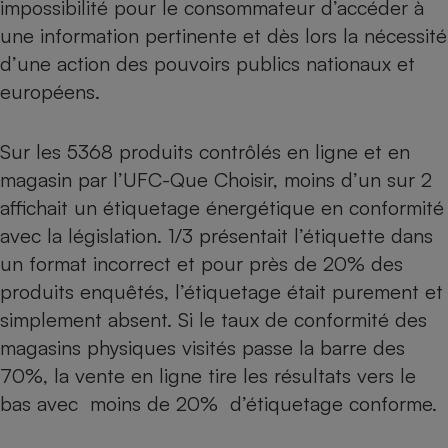
impossibilité pour le consommateur d’accéder à
Petit électroménager - U
une information pertinente et dès lors la nécessité
Complément
d’une action des pouvoirs publics nationaux et
alimentaire
Mutuelle
européens.
Assurance emprunteur
Sur les 5368 produits contrôlés en ligne et en
magasin par l’UFC-Que Choisir, moins d’un sur 2
Matelas
Champagne
affichait un étiquetage énergétique en conformité
bouteille
Banque en 
avec la législation. 1/3 présentait l’étiquette dans
Téléviseur
un format incorrect et pour près de 20% des
Antimoustique
produits enquêtés, l’étiquetage était purement et
Lave-linge
simplement absent. Si le taux de conformité des
magasins physiques visités passe la barre des
70%, la vente en ligne tire les résultats vers le
Radiateur électrique
bas avec moins de 20% d’étiquetage conforme.