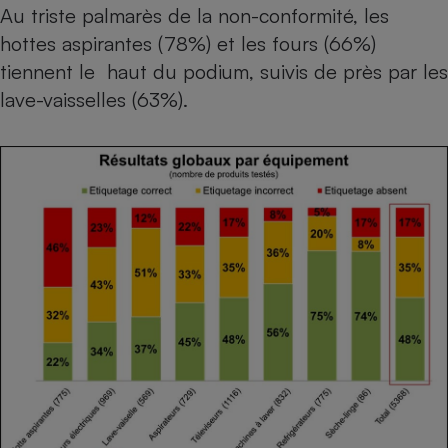
Téléphone mobile -
Au triste palmarès de la non-conformité, les
Smartphone
hottes aspirantes (78%) et les fours (66%)
Plaque de cuisson à
induction
tiennent le haut du podium, suivis de près par les
lave-vaisselles (63%).
Climatiseur -
Ventilateur
Antivirus
Climatiseur -
Ventilateur