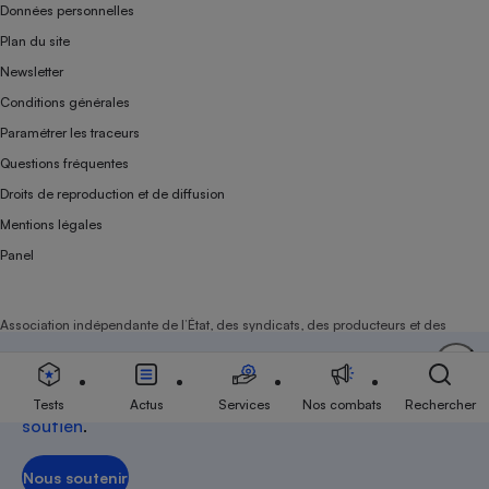
Données personnelles
Plan du site
Newsletter
Conditions générales
Paramétrer les traceurs
Questions fréquentes
Droits de reproduction et de diffusion
Mentions légales
Panel
Association indépendante de l’État, des syndicats, des producteurs et des
distributeurs depuis 1951.
Soutenez-nous
Aujourd'hui plus que jamais, nous comptons sur
votre
Tests
Actus
Services
Nos combats
Rechercher
soutien
.
Nous soutenir
Nous soutenir