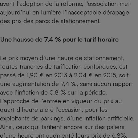
avant l’adoption de la réforme, l’association met
Petit électroménager - U
aujourd’hui en lumière l’inacceptable dérapage
Complément
alimentaire
des prix des parcs de stationnement.
Mutuelle
Assurance emprunteur
Une hausse de 7,4 % pour le tarif horaire
Le prix moyen d’une heure de stationnement,
Matelas
Champagne
toutes tranches de tarification confondues, est
bouteille
Banque en 
passé de 1,90 € en 2013 à 2,04 € en 2015, soit
Téléviseur
une augmentation de 7,4 %, sans aucun rapport
Antimoustique
Lave-linge
avec l’inflation de 0,8 % sur la période.
L’approche de l’entrée en vigueur du prix au
quart d’heure a été l’occasion, pour les
exploitants de parkings, d’une inflation artificielle.
Radiateur électrique
Ainsi, ceux qui tarifient encore sur des paliers
d’une heure ont augmenté leurs prix de 6,8%,