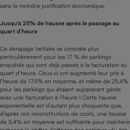
Téléphone mobile -
sans la moindre justification économique.
Smartphone
Plaque de cuisson à
induction
Jusqu’à 25% de hausse après le passage au
quart d’heure
Climatiseur -
Ventilateur
Ce dérapage tarifaire se constate plus
particulièrement pour les 17 % de parkings
enquêtés qui sont déjà passés à la facturation au
Antivirus
quart d’heure. Ceux-ci ont augmenté leur prix à
Climatiseur -
l’heure de 17,9% en moyenne, et même de 25,4%
Ventilateur
pour les parkings qui étaient auparavant gérés
avec une facturation à l’heure ! Cette hausse
exponentielle est d’autant plus choquante que,
d’après nos reconstitutions de coûts, une hausse
de 5,4% en moyenne est suffisante pour maintenir
inchangé le chiffre d’affaires des parkings, du fait