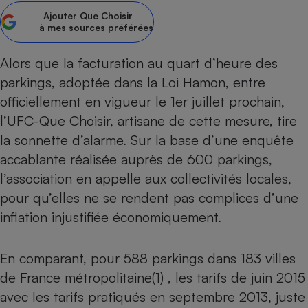
pression
Choisir son fioul
Assurance
Sécurité - Hygiène
Circulation routière
Ajouter
Que Choisir
à mes sources préférées
Choisir son pellet
Crédit immobilier
Banque - Crédit
Contrôle technique - Rép
Comparateur assurance emprunteur
Maison de retraite
Epargne - Fiscalité
Comparateu
Pièce détachée
Alors que la facturation au quart d’heure des
Energie Moins Chère Ensemble
Comparatif réfrigérateur
Comparatif casque audio
Comparatif tondeuse ro
Moto
parkings, adoptée dans la Loi Hamon, entre
Comparatif plaque à indu
Comparatif barre de son
Comparatif poêle à gran
officiellement en vigueur le 1er juillet prochain,
Supermarché - Drive
l’UFC-Que Choisir, artisane de cette mesure, tire
Comparatif hotte aspira
Comparatif imprimante m
Comparatif radiateur éle
Électricité - Gaz
la sonnette d’alarme. Sur la base d’une enquête
Hygiène - Beauté
Comparatif climatiseur m
Comparatif ordinateur p
accablante réalisée auprès de 600 parkings,
Tous les comparateurs
Maladie - Médecine - Mé
Comparatif aspirateur bal
Comparatif ultrabook
Aménagement
l’association en appelle aux collectivités locales,
Toutes les cartes interactives
Système de santé - Com
Comparatif aspirateur tr
Comparatif tablette tacti
Supermarché - Drive
Bricolage - Jardinage
pour qu’elles ne se rendent pas complices d’une
Retraite
Comparatif cafetière au
inflation injustifiée économiquement.
Chauffage
Speedtest - Testez le débit de votre
Mutuelle
Comparatif robot cuiseu
Image et son
Produit d'entretien
connexion Internet
Comparatif centrale vap
En comparant, pour 588 parkings dans 183 villes
Comparateur auto
Informatique
Sécurité domestique
de France métropolitaine(1) , les tarifs de juin 2015
Internet
avec les tarifs pratiqués en septembre 2013, juste
Gros électroménager
Téléphonie