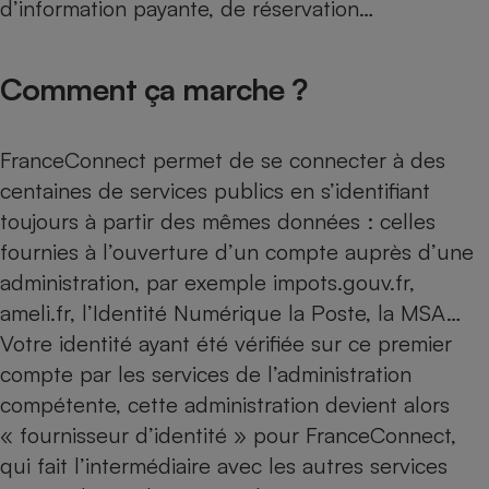
d’information payante, de réservation…
Téléphone mobile -
Smartphone
Plaque de cuisson à
induction
Comment ça marche ?
FranceConnect permet de se connecter à des
Climatiseur -
Ventilateur
centaines de services publics en s’identifiant
toujours à partir des mêmes données : celles
fournies à l’ouverture d’un compte auprès d’une
Antivirus
administration, par exemple impots.gouv.fr,
Climatiseur -
Ventilateur
ameli.fr, l’Identité Numérique la Poste, la MSA…
Votre identité ayant été vérifiée sur ce premier
compte par les services de l’administration
compétente, cette administration devient alors
« fournisseur d’identité » pour FranceConnect,
qui fait l’intermédiaire avec les autres services