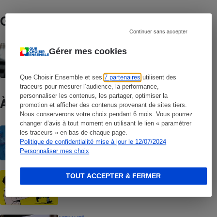
Guide d’achat
Continuer sans accepter
Gestionnaires de mots de passe -
Gérer mes cookies
Pourquoi confier ses mots de passe à un
logiciel
Que Choisir Ensemble et ses
7 partenaires
utilisent des
traceurs pour mesurer l’audience, la performance,
personnaliser les contenus, les partager, optimiser la
À ne pas manquer
promotion et afficher des contenus provenant de sites tiers.
Nous conserverons votre choix pendant 6 mois. Vous pourrez
changer d’avis à tout moment en utilisant le lien « paramétrer
ACTUALITÉ
les traceurs » en bas de chaque page.
Comment empêcher Doctolib d’utiliser
Politique de confidentialité mise à jour le 12/07/2024
vos données pour son projet de
Personnaliser mes choix
recherche IA
CONSEILS
TOUT ACCEPTER & FERMER
Usurpation d’identité - L’enfer pour les
victimes