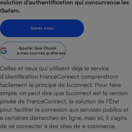
solution d’authentification qui concurrence les
Petit électroménager - U
Gafam.
Complément
alimentaire
Mutuelle
Assurance emprunteur
Suivez-nous
Ajouter
Que Choisir
à mes sources préférées
Matelas
Champagne
bouteille
Celles et ceux qui utilisent déjà le service
Banque en 
d’identification FranceConnect comprendront
Téléviseur
Antimoustique
facilement le principe de b.connect. Pour faire
Lave-linge
simple, on peut dire que b.connect est la version
privée de FranceConnect, la solution de l’État
pour faciliter la connexion aux services publics et
Radiateur électrique
à certaines démarches en ligne, mais ici, il s’agira
de se connecter à des sites de e-commerce,