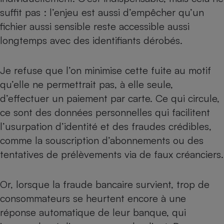
Téléphone mobile -
suffit pas : l’enjeu est aussi d’empêcher qu’un
Smartphone
Plaque de cuisson à
fichier aussi sensible reste accessible aussi
induction
longtemps avec des identifiants dérobés.
Je refuse que l’on minimise cette fuite au motif
Climatiseur -
Ventilateur
qu’elle ne permettrait pas, à elle seule,
d’effectuer un paiement par carte. Ce qui circule,
ce sont des données personnelles qui facilitent
Antivirus
l’usurpation d’identité et des fraudes crédibles,
Climatiseur -
comme la souscription d’abonnements ou des
Ventilateur
tentatives de prélèvements via de faux créanciers.
Or, lorsque la fraude bancaire survient, trop de
consommateurs se heurtent encore à une
réponse automatique de leur banque, qui