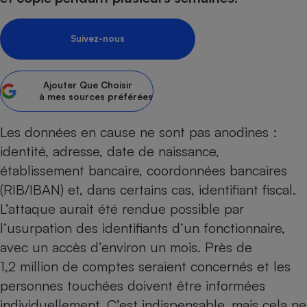
Petit électroménager - U
Complément
Suivez-nous
alimentaire
Mutuelle
Assurance emprunteur
Ajouter
Que Choisir
à mes sources préférées
Les données en cause ne sont pas anodines :
Matelas
Champagne
bouteille
identité, adresse, date de naissance,
Banque en 
établissement bancaire, coordonnées bancaires
Téléviseur
(RIB/IBAN) et, dans certains cas, identifiant fiscal.
Antimoustique
Lave-linge
L’attaque aurait été rendue possible par
l’usurpation des identifiants d’un fonctionnaire,
avec un accès d’environ un mois. Près de
1,2 million de comptes seraient concernés et les
Radiateur électrique
personnes touchées doivent être informées
individuellement. C’est indispensable, mais cela ne