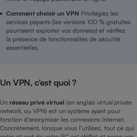
Téléphone mobile -
Smartphone
Comment choisir un VPN
Privilégiez les
Plaque de cuisson à
induction
services payants (les versions 100 % gratuites
pourraient exploiter vos données) et vérifiez
la présence de fonctionnalités de sécurité
Climatiseur -
essentielles.
Ventilateur
Antivirus
Un VPN, c’est quoi ?
Climatiseur -
Ventilateur
Un
réseau privé virtuel
(en anglais
virtual private
network
, ou VPN) est un système ayant pour
fonction d’anonymiser les connexions Internet.
Concrètement, lorsque vous l’utilisez, tout ce qui
entre et sort de votre PC est chiffré et passe par