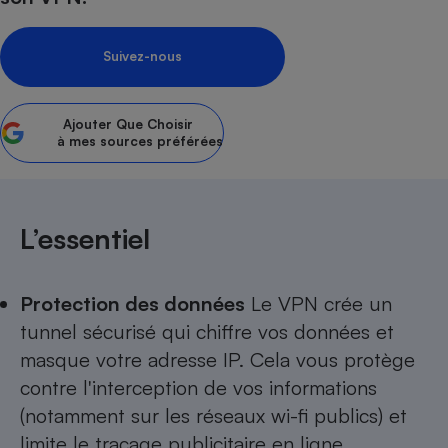
Petit électroménager - U
Complément
Suivez-nous
alimentaire
Mutuelle
Assurance emprunteur
Ajouter
Que Choisir
à mes sources préférées
Matelas
Champagne
bouteille
Banque en 
L’essentiel
Téléviseur
Antimoustique
Lave-linge
Protection des données
Le VPN crée un
tunnel sécurisé qui chiffre vos données et
masque votre adresse IP. Cela vous protège
contre l'interception de vos informations
Radiateur électrique
(notamment sur les réseaux wi-fi publics) et
limite le traçage publicitaire en ligne.