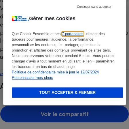
utilisation, il peut être opportun de configurer son
VPN pour l’adapter au mieux à ses besoins (choix
Continuer sans accepter
du protocole, activation de certaines options,
Gérer mes cookies
etc.). Ces réglages sont toutefois à manier avec
précaution. L’une des options les plus utiles est la
Que Choisir Ensemble et ses
7 partenaires
utilisent des
liste des serveurs qui permet de choisir le pays
traceurs pour mesurer l’audience, la performance,
personnaliser les contenus, les partager, optimiser la
par lequel on souhaite passer. Une nouvelle
promotion et afficher des contenus provenant de sites tiers.
adresse IP « locale » vous est alors attribuée.
Nous conserverons votre choix pendant 6 mois. Vous pourrez
changer d’avis à tout moment en utilisant le lien « paramétrer
les traceurs » en bas de chaque page.
Politique de confidentialité mise à jour le 12/07/2024
COMPARATIF
Personnaliser mes choix
Antivirus
TOUT ACCEPTER & FERMER
Voir le comparatif