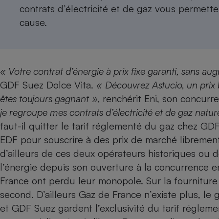
contrats d’
électricité
et de
gaz
vous permetten
Internet
cause.
Gros électroménager
Téléphonie
Petit électroménager 
Complément
alimentaire
Mutuelle
« Votre contrat d’énergie à prix fixe garanti, sans a
Assurance emprunteu
GDF Suez Dolce Vita.
«
Découvrez Astucio, un prix 
êtes toujours gagnant
»,
renchérit Eni, son concurre
je regroupe mes contrats d’électricité et de gaz natu
Matelas
faut-il quitter le tarif réglementé du gaz chez GDF 
Champa
boutei
EDF pour souscrire à des prix de marché librement f
Banque 
d’ailleurs de ces deux opérateurs historiques ou 
Téléviseur
l’énergie depuis son ouverture à la concurrence
Antimoustique
Lave-linge
France ont perdu leur monopole. Sur la fourniture 
second. D’ailleurs Gaz de France n’existe plus, le
et GDF Suez gardent l’exclusivité du tarif réglemen