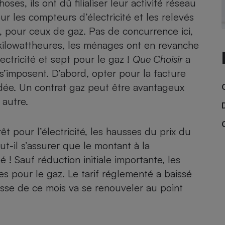
ses, ils ont dû filialiser leur activité réseau
Électricité - Gaz
ur les compteurs d’électricité et les relevés
 pour ceux de gaz. Pas de concurrence ici,
Appareil photo
kilowattheures, les ménages ont en revanche
numérique
Four encastrable
ectricité
et
sept pour le gaz
!
Que Choisir
a
 s’imposent. D’abord, opter pour la facture
idée. Un contrat gaz peut être avantageux
 autre.
Lessive
rêt pour l’électricité, les hausses du prix du
t-il s’assurer que le montant à la
 ! Sauf réduction initiale importante, les
Aspirateur
es pour le gaz. Le tarif réglementé a baissé
usse de ce mois va se renouveler au point