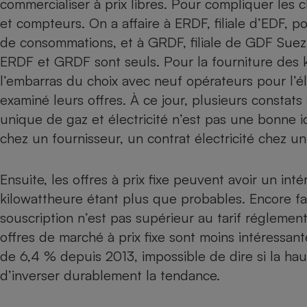
commercialiser à prix libres. Pour compliquer les cho
Radiateur électrique
et compteurs. On a affaire à ERDF, filiale d’EDF, po
de consommations, et à GRDF, filiale de GDF Suez,
Téléphone mobile -
ERDF et GRDF sont seuls. Pour la fourniture des 
Smartphone
Plaque de cuisson à
l’embarras du choix avec
neuf opérateurs pour l’él
induction
examiné leurs offres. À ce jour, plusieurs constats
unique de gaz et électricité n’est pas une bonne 
chez un fournisseur, un contrat électricité chez un
Climatiseur -
Ventilateur
Ensuite, les offres à prix fixe peuvent avoir un inté
kilowattheure étant plus que probables. Encore fau
Antivirus
souscription n’est pas supérieur au tarif réglementé
Climatiseur -
Ventilateur
offres de marché à prix fixe sont moins intéressant
de 6,4 % depuis 2013, impossible de dire si la ha
d’inverser durablement la tendance.