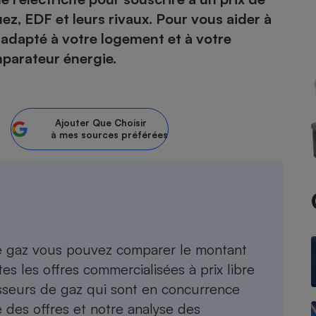
z, EDF et leurs rivaux. Pour vous aider à
atif sèche-linge
atif smartphone
atif nettoyeur haute
ateur mutuelle
s adapté à votre logement et à votre
on
parateur énergie.
Réparation
Obsèques - Pompes
teur des devis d’opticiens
funèbres
eur-congélateur
dio
 robot
Ajouter
Que Choisir
à mes sources préférées
nduction
son
ranulés
irante
e multifonction
électrique
Panneaux
r mobile
r portable
photovoltaïques
 Médicament
 balai
omplémentaire santé
 traîneau
ctile
Circuits courts et
e gaz
vous pouvez comparer le montant
alimentation locale
Puériculture - Produit
 automatique
pour bébé
es les offres commercialisées à prix libre
Banque en ligne
seur
nisseurs de gaz qui sont en concurrence
vapeur
e des offres et notre analyse des