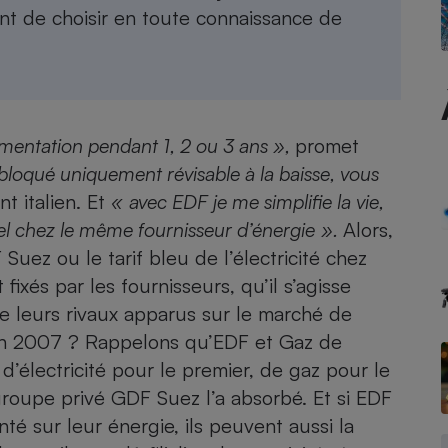
t de choisir en toute connaissance de
- Ustensile
Foie gras
Aide auditive
ugmentation pendant 1, 2 ou 3 ans »,
promet
r
Assurance vie
bloqué uniquement révisable à la baisse, vous
nt italien. Et
«
avec EDF je me simplifie la vie,
rel chez le même fournisseur d’énergie
».
Alors,
Poêle à granulés
Suez ou le tarif bleu de l’électricité chez
gne - Comment choisir une
lle de champagne
ixés par les fournisseurs, qu’il s’agisse
en ligne
de leurs rivaux apparus sur le marché de
Ordinateur portable
 en 2007 ? Rappelons qu’EDF et Gaz de
Crème solaire
Lave-vaisselle
d’électricité pour le premier, de gaz pour le
 groupe privé GDF Suez l’a absorbé. Et si EDF
té sur leur énergie, ils peuvent aussi la