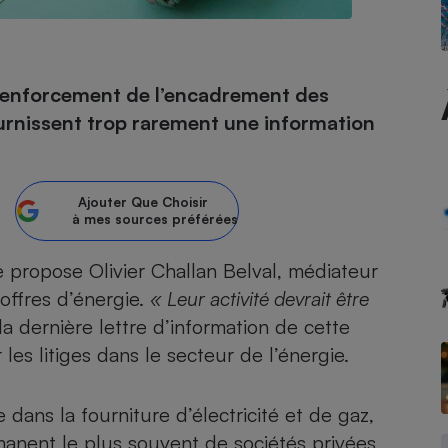
- Ustensile
 renforcement de l’encadrement des
Foie gras
ournissent trop rarement une information
Aide auditive
r
Assurance vie
Ajouter
Que Choisir
à mes sources préférées
Poêle à granulés
gne - Comment choisir une
 propose Olivier Challan Belval, médiateur
lle de champagne
en ligne
’offres d’énergie.
« Leur activité devrait être
Ordinateur portable
s la dernière lettre d’information de cette
Crème solaire
Lave-vaisselle
es litiges dans le secteur de l’énergie.
ans la fourniture d’électricité et de gaz,
émanent le plus souvent de sociétés privées