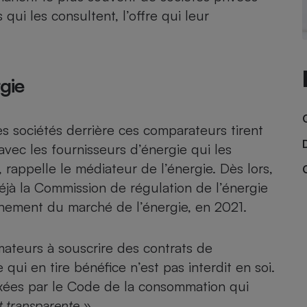
Électricité - Gaz
ui les consultent, l’offre qui leur
Appareil photo
numérique
Four encastrable
gie
Les sociétés derrière ces comparateurs tirent
Lessive
avec les fournisseurs d’énergie qui les
 rappelle le médiateur de l’énergie. Dès lors,
déjà la
Commission de régulation de l’énergie
onnement du marché de l’énergie, en 2021.
Aspirateur
ateurs à souscrire des contrats de
 qui en tire bénéfice n’est pas interdit en soi.
fixées par le Code de la consommation qui
et transparente »
.