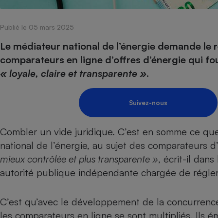
Internet
Publié le 05 mars 2025
Gros électroménager
Téléphonie
Petit électroménager 
Le médiateur national de l’énergie demande le
Complément
comparateurs en ligne d’offres d’énergie qui f
alimentaire
Mutuelle
« loyale, claire et transparente »
.
Assurance emprunteu
Suivez-nous
Matelas
Champa
Combler un vide juridique. C’est en somme ce que
boutei
Banque 
national de l’énergie, au sujet des comparateurs d
Téléviseur
mieux contrôlée et plus transparente »
, écrit-il dan
Antimoustique
Lave-linge
autorité publique indépendante chargée de régler l
C’est qu’avec le développement de la concurrence d
les comparateurs en ligne se sont multipliés. Ils 