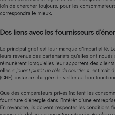
Radiateur électrique
loin de chercher toujours, pour les consommateurs q
correspondra le mieux.
Téléphone mobile -
Smartphone
Plaque de cuisson à
Des liens avec les fournisseurs d’éner
induction
Le principal grief est leur manque d’impartialité. 
Climatiseur -
leurs revenus des partenariats qu’elles ont noués 
Ventilateur
rémunèrent lorsqu’elles leur apportent des clients,
elles
« jouent plutôt un rôle de courtier »
, estimait 
Antivirus
(CRE)
, instance chargée de veiller au bon foncti
Climatiseur -
Ventilateur
Que des comparateurs privés incitent les consomm
fourniture d’énergie dans l’intérêt d’une entreprise
En revanche, ils doivent respecter les conditions 
impose de délivrer
« une information loyale, claire 