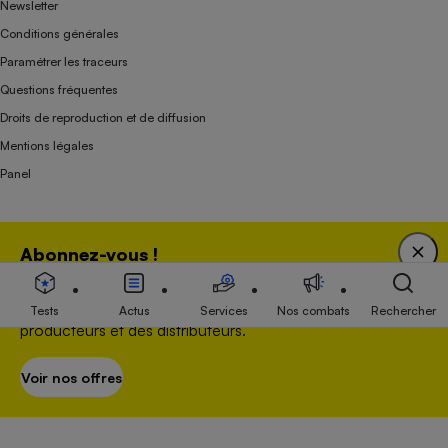
Newsletter
Conditions générales
Paramétrer les traceurs
Questions fréquentes
Droits de reproduction et de diffusion
Mentions légales
Panel
Association indépendante de l’État, des syndicats, des producteurs et des
Abonnez-vous !
distributeurs depuis 1951.
Bénéficiez d'une expertise unique tout en soutenant
une association 100 % indépendante de l'Etat, des
Tests
Actus
Services
Nos combats
Rechercher
producteurs et des distributeurs.
Voir nos offres
S’abonner