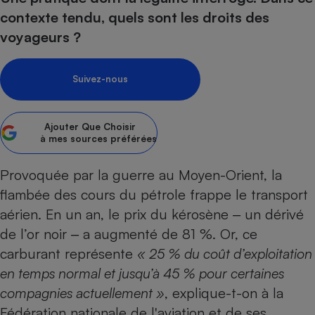
contexte tendu, quels sont les droits des
Petit électroménager - U
Complément
voyageurs ?
alimentaire
Mutuelle
Assurance emprunteur
Suivez-nous
Ajouter
Que Choisir
Matelas
à mes sources préférées
Champagne
bouteille
Banque en 
Provoquée par la guerre au Moyen-Orient, la
Téléviseur
flambée des cours du pétrole frappe le transport
Antimoustique
Lave-linge
aérien. En un an, le prix du kérosène ‒ un dérivé
de l’or noir ‒ a augmenté de 81 %. Or, ce
carburant représente
« 25 % du coût d’exploitation
en temps normal et jusqu’à 45 % pour certaines
Radiateur électrique
compagnies actuellement »
, explique-t-on à la
Fédération nationale de l'aviation et de ses