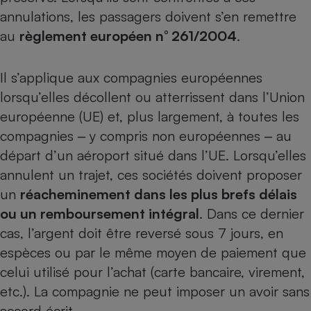
annulations, les passagers doivent s’en remettre
Cafetière à expressos
au
règlement européen n° 261/2004
.
Il s’applique aux compagnies européennes
lorsqu’elles décollent ou atterrissent dans l’Union
européenne (UE) et, plus largement, à toutes les
compagnies ‒ y compris non européennes ‒ au
départ d’un aéroport situé dans l’UE. Lorsqu’elles
Robot ménager
annulent un trajet, ces sociétés doivent proposer
un
réacheminement dans les plus brefs délais
ou un remboursement intégral
. Dans ce dernier
cas, l’argent doit être reversé sous 7 jours, en
espèces ou par le même moyen de paiement que
celui utilisé pour l’achat (carte bancaire, virement,
etc.). La compagnie ne peut imposer un avoir sans
accord écrit.