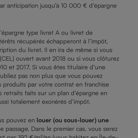
Électricité - Gaz
ar anticipation
jusqu’à 10 000 € d’épargne
.
Appareil photo
numérique
 d’épargne
type livret A ou livret de
Four encastrable
térêts récupérés échapperont à l’impôt,
ption du livret. Il en ira de même si vous
(CEL) ouvert avant 2018 ou si vous clôturez
Lessive
0 et 2017. Si vous êtes titulaire d’une
oubliez pas non plus que vous pouvez
produits par votre contrat en franchise
 retraits faits sur un
plan d’épargne en
Aspirateur
ussi totalement exonérés d’impôt.
ous pouvez en
louer (ou sous-louer) une
de passage. Dans le premier cas, vous serez
t pas 192 €/m²/an (vous habitez en Île-de-