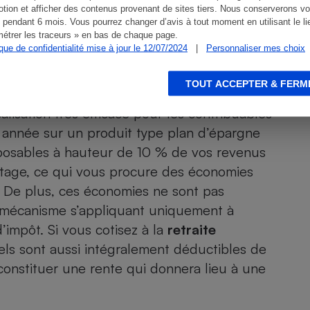
tion et afficher des contenus provenant de sites tiers. Nous conserverons vo
 pendant 6 mois. Vous pourrez changer d’avis à tout moment en utilisant le li
étrer les traceurs » en bas de chaque page.
ique de confidentialité mise à jour le 12/07/2024
|
Personnaliser mes choix
TOUT ACCEPTER & FERM
alisation très efficace pour les contribuables
 année sur un produit type
plan d’épargne
posables à hauteur de 10 % de vos revenus
ntage, ce qui vous procure des économies
n. De plus, ces économies ne sont pas
e mécanisme s’appliquant uniquement à
d’impôt. Si vous cotisez à la
retraite
ls sont aussi intégralement déductibles de
constituer une rente qui donnera lieu à une