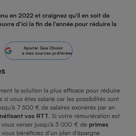
nu en 2022 et craignez qu’il en soit de
re d’ici la fin de l’année pour réduire la
- Ustensile
Foie gras
Aide auditive
r
Assurance vie
Ajouter
Que Choisir
à mes sources préférées
es
Poêle à granulés
gne - Comment choisir une
lle de champagne
en ligne
nt la solution la plus efficace pour réduire
Ordinateur portable
 si vous êtes salarié car les possibilités sont
Crème solaire
qu’à 7 500 € de salaires exonérés par an
Lave-vaisselle
nétisant vos RTT
. Si votre rémunération est
si vous verser jusqu’à 3 000 € de
primes
si vous bénéficiez d’un plan d’épargne