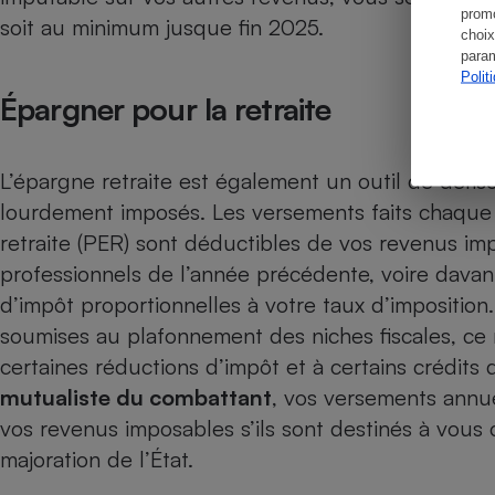
promo
soit au minimum jusque fin 2025.
choix
param
Polit
Épargner pour la retraite
L’épargne retraite est également un outil de défisc
lourdement imposés. Les versements faits chaque
retraite
(PER) sont déductibles de vos revenus im
professionnels de l’année précédente, voire dava
d’impôt proportionnelles à votre taux d’impositio
soumises au plafonnement des niches fiscales, c
certaines réductions d’impôt et à certains crédits 
mutualiste du combattant
, vos versements annue
vos revenus imposables s’ils sont destinés à vous 
majoration de l’État.