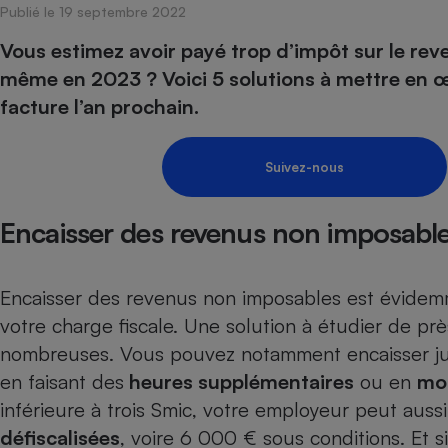
Publié le 19 septembre 2022
Internet
Vous estimez avoir payé trop d’impôt sur le reve
Gros électroménager
Téléphonie
même en 2023 ? Voici 5 solutions à mettre en œuv
Petit électroménager 
facture l’an prochain.
Complément
alimentaire
Mutuelle
Assurance emprunteu
Suivez-nous
Encaisser des revenus non imposabl
Matelas
Champa
boutei
Banque 
Encaisser des revenus non imposables est évidemme
Téléviseur
votre charge fiscale. Une solution à étudier de près
Antimoustique
nombreuses. Vous pouvez notamment encaisser jus
Lave-linge
en faisant des
heures supplémentaires
ou en
mo
inférieure à trois Smic, votre employeur peut aus
défiscalisées
, voire 6 000 € sous conditions. Et 