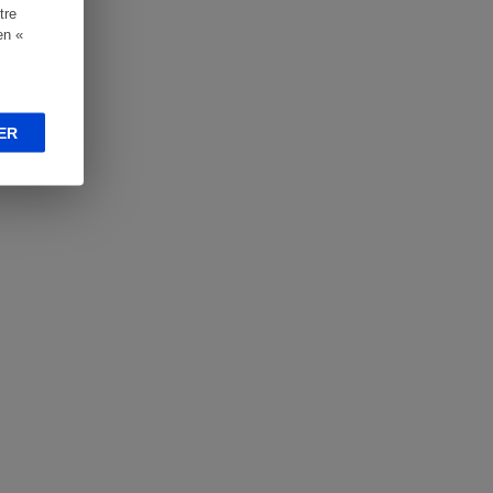
tre
en «
ER