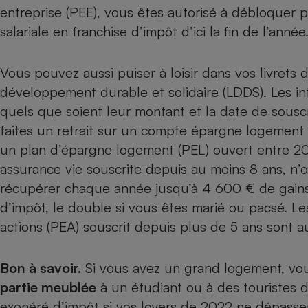
Radiateur électrique
entreprise (PEE), vous êtes autorisé à débloquer p
salariale
en franchise d’impôt d’ici la fin de l’année
Téléphone mobile -
Smartphone
Vous pouvez aussi puiser à loisir dans vos
livrets
Plaque de cuisson à
induction
développement durable et solidaire (LDDS). Les in
quels que soient leur montant et la date de souscri
faites un retrait sur un compte épargne logement 
Climatiseur -
un
plan d’épargne logement
(PEL) ouvert entre 201
Ventilateur
assurance vie
souscrite depuis au moins 8 ans, n’
récupérer chaque année jusqu’à 4 600 € de gains 
Antivirus
d’impôt, le double si vous êtes marié ou pacsé. Les
Climatiseur -
actions
(PEA) souscrit depuis plus de 5 ans sont a
Ventilateur
Bon à savoir.
Si vous avez un grand logement, v
partie meublée
à un étudiant ou à des touristes 
exonéré d’impôt si vos loyers de 2022 ne dépassen