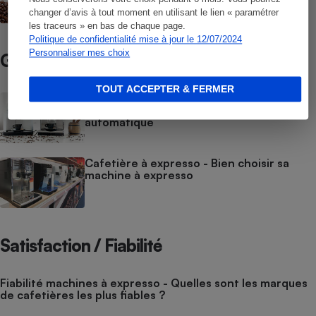
changer d’avis à tout moment en utilisant le lien « paramétrer
les traceurs » en bas de chaque page.
Politique de confidentialité mise à jour le 12/07/2024
Personnaliser mes choix
Guide d’achat
TOUT ACCEPTER & FERMER
Cafetière à expresso avec broyeur à
grains - Bien choisir sa machine à café
automatique
Cafetière à expresso - Bien choisir sa
machine à expresso
Satisfaction / Fiabilité
Fiabilité machines à expresso - Quelles sont les marques
de cafetières les plus fiables ?