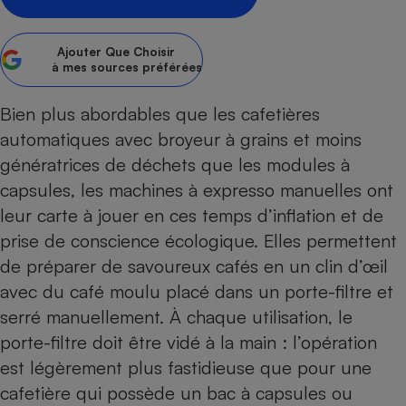
Petit électroménager - U
Complément
Ajouter
Que Choisir
alimentaire
à mes sources préférées
Mutuelle
Assurance emprunteur
Bien plus abordables que
les cafetières
automatiques avec broyeur à grains
et
moins
génératrices de déchets
que les
modules à
Matelas
Champagne
capsules
, les machines à expresso manuelles ont
bouteille
Banque en 
leur carte à jouer en ces temps d’inflation et de
Téléviseur
prise de conscience écologique. Elles permettent
Antimoustique
de préparer de savoureux cafés en un clin d’œil
Lave-linge
avec du café moulu placé dans un porte-filtre et
serré manuellement. À chaque utilisation, le
porte-filtre doit être vidé à la main : l’opération
Radiateur électrique
est légèrement plus fastidieuse que pour une
cafetière qui possède un bac à capsules ou