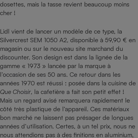
dosettes, mais la tasse revient beaucoup moins
Téléphone mobile -
Smartphone
cher !
Plaque de cuisson à
induction
Lidl vient de lancer un modèle de ce type, la
Silvercrest SEM 1050 A2, disponible à 59,90 € en
Climatiseur -
magasin ou sur
le nouveau site marchand du
Ventilateur
discounter
. Son design est dans la lignée de la
gamme « 1973 » lancée par la marque à
Antivirus
l’occasion de ses 50 ans. Ce retour dans les
Climatiseur -
années 1970 est réussi : posée dans la cuisine de
Ventilateur
Que Choisir
, la cafetière a fait son petit effet !
Mais un regard avisé remarquera rapidement le
côté très plastique de l’appareil. Ces matériaux
bon marché ne laissent pas présager de longues
années d’utilisation. Certes, à un tel prix, nous ne
nous attendions pas à des finitions en aluminium,