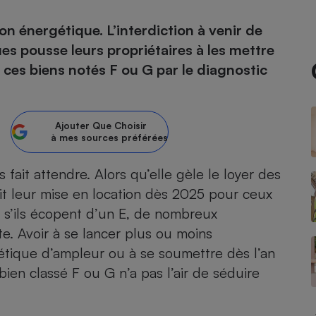
ion énergétique. L’interdiction à venir de
atif sèche-linge
atif smartphone
atif nettoyeur haute
ateur mutuelle
on
s pousse leurs propriétaires à les mettre
e ces biens notés F ou G par le diagnostic
Réparation
Obsèques - Pompes
teur des devis d’opticiens
funèbres
eur-congélateur
dio
 robot
Ajouter
Que Choisir
à mes sources préférées
nduction
son
ranulés
irante
e multifonction
électrique
 fait attendre. Alors qu’elle gèle le loyer des
Panneaux
r mobile
r portable
it leur mise en location dès 2025 pour ceux
photovoltaïques
 Médicament
4 s’ils écopent d’un E, de nombreux
 balai
te. Avoir à se lancer plus ou moins
omplémentaire santé
 traîneau
ctile
Circuits courts et
alimentation locale
étique
d’ampleur ou à se soumettre dès l’an
Puériculture - Produit
 automatique
pour bébé
ien classé F ou G n’a pas l’air de séduire
Banque en ligne
seur
vapeur