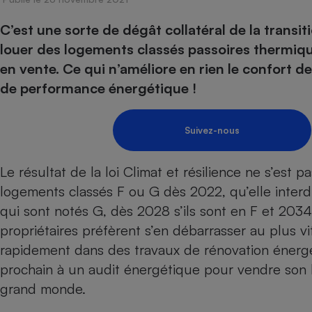
Energie
Nutrition
Assurance auto
-nous ?
C’est une sorte de dégât collatéral de la transit
Produit alimentaire
Carburant
Compar
Compar
Compar
Compar
pressi
louer des logements classés passoires thermique
Choisir son fioul
Assurance
Sécurité - Hygiène
Circulation routière
en vente. Ce qui n’améliore en rien le confort d
Choisir son pellet
Banque - Crédit
Crédit immobilier
Contrôle technique - 
de performance énergétique !
Comparateur assurance emprunteur
Epargne - Fiscalité
Maison de retraite
Compara
Pièce détachée
Energie Moins Chère Ensemble
Comparatif réfrigérat
Comparatif casque au
Comparatif tondeuse
Moto
Suivez-nous
Comparatif plaque à i
Comparatif barre de 
Comparatif poêle à g
Supermarché - Drive
Comparatif hotte asp
Comparatif imprimant
Comparatif radiateur 
Le résultat de la
loi Climat et résilience
ne s’est pas
Électricité - Gaz
Hygiène - Beauté
Comparatif climatiseu
Comparatif ordinateu
logements classés F ou G dès 2022, qu’elle interd
Tous les comparateurs
Maladie - Médecine -
qui sont notés G, dès 2028 s’ils sont en F et 203
Comparatif aspirateur
Comparatif ultrabook
Aménagement
Toutes les cartes interactives
propriétaires préfèrent s’en débarrasser au plus vi
Système de santé - C
Comparatif aspirateur
Comparatif tablette ta
Supermarché - Drive
Bricolage - Jardinage
rapidement dans des
travaux de rénovation énerg
Retraite
Comparatif cafetière
Chauffage
prochain à un
audit énergétique
pour vendre son b
Speedtest - Testez le débit de votre
Mutuelle
Comparatif robot cui
Image et son
Produit d'entretien
connexion Internet
grand monde.
Comparatif centrale 
Comparateur auto
Informatique
Sécurité domestique