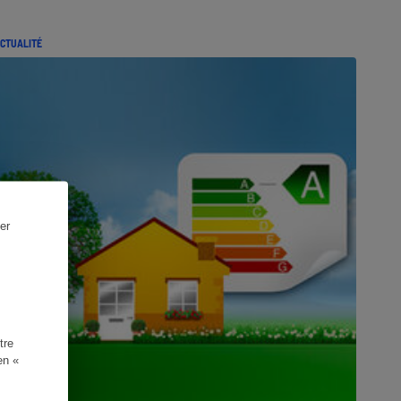
CTUALITÉ
er
tre
en «