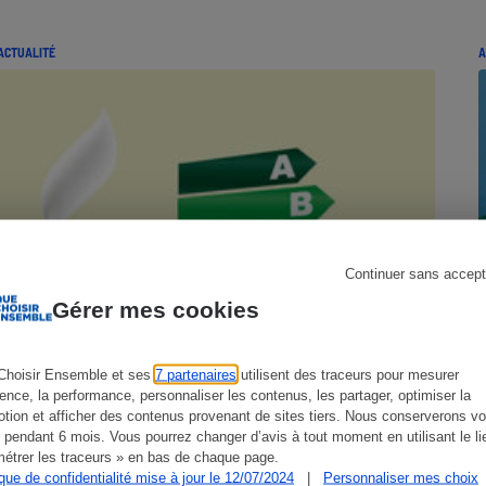
ACTUALITÉ
A
s
Réfrigérateur
Continuer sans accept
Gérer mes cookies
Choisir Ensemble et ses
7 partenaires
utilisent des traceurs pour mesurer
ience, la performance, personnaliser les contenus, les partager, optimiser la
tion et afficher des contenus provenant de sites tiers. Nous conserverons vo
 pendant 6 mois. Vous pourrez changer d’avis à tout moment en utilisant le li
étrer les traceurs » en bas de chaque page.
ique de confidentialité mise à jour le 12/07/2024
|
Personnaliser mes choix