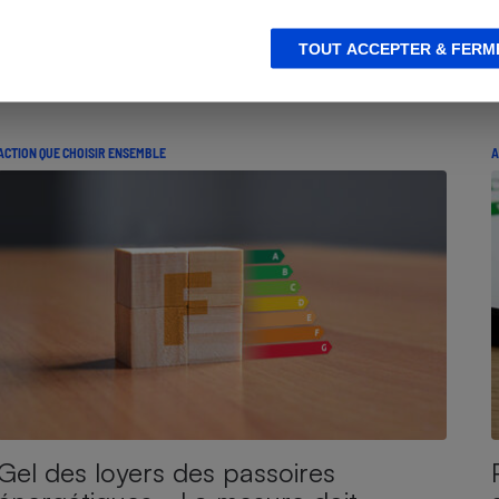
Passoires énergétiques - Des
TOUT ACCEPTER & FERM
exceptions à l’interdiction de louer
ACTION QUE CHOISIR ENSEMBLE
A
Gel des loyers des passoires