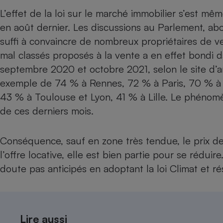
L’effet de la loi sur le marché immobilier s’est mêm
Internet
en août dernier. Les discussions au Parlement, 
Gros électroménager
Téléphonie
suffi à convaincre de nombreux propriétaires de 
Petit électroménager 
Complément
mal classés proposés à la vente a en effet bondi 
alimentaire
septembre 2020 et octobre 2021, selon le site d’
Mutuelle
Assurance emprunteu
exemple de 74 % à Rennes, 72 % à Paris, 70 % à 
43 % à Toulouse et Lyon, 41 % à Lille. Le phénom
de ces derniers mois.
Matelas
Champa
boutei
Conséquence, sauf en zone très tendue, le prix de
Banque 
l’offre locative, elle est bien partie pour se rédui
Téléviseur
doute pas anticipés en adoptant la loi Climat et rés
Antimoustique
Lave-linge
Lire aussi