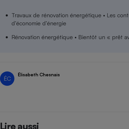
Radiateur électrique
Travaux de rénovation énergétique • Les contr
Téléphone mobile -
d’économie d’énergie
Smartphone
Plaque de cuisson à
induction
Rénovation énergétique • Bientôt un « prêt a
Climatiseur -
Ventilateur
Élisabeth Chesnais
ÉC
Antivirus
Climatiseur -
Ventilateur
Lire aussi