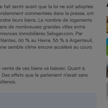
e fait sentir avant que la loi ne soit adoptée
abondamment commentées dans la presse, ont
vendre leurs biens. Le nombre de logements
- Ustensile
Foie gras
dans de nombreuses grandes villes entre
annonces immobilières Seloger.com. Par
Aide auditive
r
Assurance vie
Nantes, 66 % au Havre, 56 % à Argenteuil,
ène semble s’être encore accéléré au cours
Poêle à granulés
gne - Comment choisir une
lle de champagne
 vente de ces biens va baisser. Quant à
en ligne
re. Des effets que le parlement n’avait sans
Ordinateur portable
ilience.
Crème solaire
Lave-vaisselle