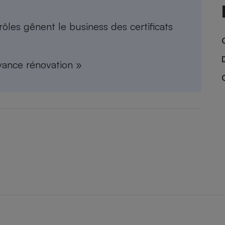
Électricité - Gaz
ôles gênent le business des certificats
Appareil photo
numérique
Four encastrable
vance rénovation »
Lessive
Aspirateur