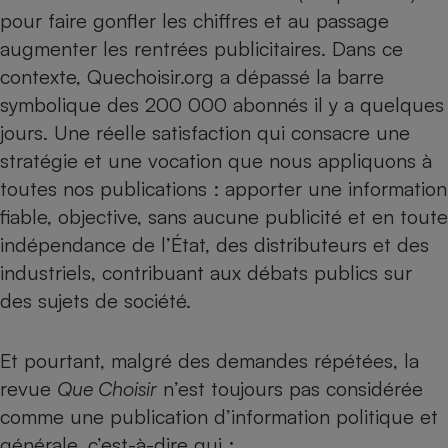
pour faire gonfler les chiffres et au passage
Petit électroménager - U
Complément
augmenter les rentrées publicitaires. Dans ce
alimentaire
contexte, Quechoisir.org a dépassé la
barre
Mutuelle
Assurance emprunteur
symbolique des 200 000 abonnés
il y a quelques
jours. Une réelle satisfaction qui consacre une
stratégie et une vocation que nous appliquons à
toutes nos publications : apporter une information
Matelas
Champagne
fiable, objective, sans aucune publicité et en toute
bouteille
Banque en 
indépendance de l’État, des distributeurs et des
Téléviseur
industriels, contribuant aux débats publics sur
Antimoustique
Lave-linge
des sujets de société.
Et pourtant, malgré des demandes répétées, la
revue
Que Choisir
n’est toujours pas considérée
Radiateur électrique
comme une publication d’information politique et
générale, c’est-à-dire qui :