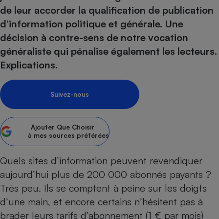
pression
Choisir son fioul
Assurance
Sécurité - Hygiène
Circulation routière
de leur accorder la qualification de publication
Choisir son pellet
Crédit immobilier
Banque - Crédit
d’information politique et générale. Une
Contrôle technique - Rép
décision à contre-sens de notre vocation
Comparateur assurance emprunteur
Maison de retraite
Epargne - Fiscalité
Comparateu
Pièce détachée
généraliste qui pénalise également les lecteurs.
Energie Moins Chère Ensemble
Comparatif réfrigérateur
Comparatif casque audio
Comparatif tondeuse ro
Moto
Explications.
Comparatif plaque à indu
Comparatif barre de son
Comparatif poêle à gran
Supermarché - Drive
Comparatif hotte aspira
Comparatif imprimante m
Comparatif radiateur éle
Suivez-nous
Électricité - Gaz
Hygiène - Beauté
Comparatif climatiseur m
Comparatif ordinateur p
Tous les comparateurs
Maladie - Médecine - Mé
Comparatif aspirateur bal
Comparatif ultrabook
Aménagement
Ajouter
Que Choisir
Toutes les cartes interactives
Système de santé - Com
Comparatif aspirateur tr
Comparatif tablette tacti
Supermarché - Drive
à mes sources préférées
Bricolage - Jardinage
Retraite
Comparatif cafetière au
Chauffage
Quels sites d’information peuvent revendiquer
Speedtest - Testez le débit de votre
Mutuelle
Comparatif robot cuiseu
Image et son
Produit d'entretien
connexion Internet
aujourd’hui plus de 200 000 abonnés payants ?
Comparatif centrale vap
Comparateur auto
Informatique
Sécurité domestique
Très peu. Ils se comptent à peine sur les doigts
d’une main, et encore certains n’hésitent pas à
Internet
brader leurs tarifs d’abonnement (1 € par mois)
Gros électroménager
Téléphonie