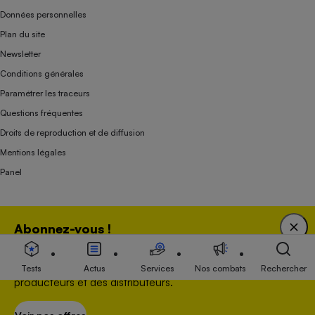
Données personnelles
Plan du site
Newsletter
Conditions générales
Paramétrer les traceurs
Questions fréquentes
Droits de reproduction et de diffusion
Mentions légales
Panel
Association indépendante de l’État, des syndicats, des producteurs et des
Abonnez-vous !
distributeurs depuis 1951.
Bénéficiez d'une expertise unique tout en soutenant
une association 100 % indépendante de l'Etat, des
Tests
Actus
Services
Nos combats
Rechercher
producteurs et des distributeurs.