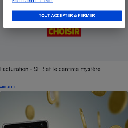
Personnaliser mes choix
TOUT ACCEPTER & FERMER
Facturation - SFR et le centime mystère
ACTUALITÉ