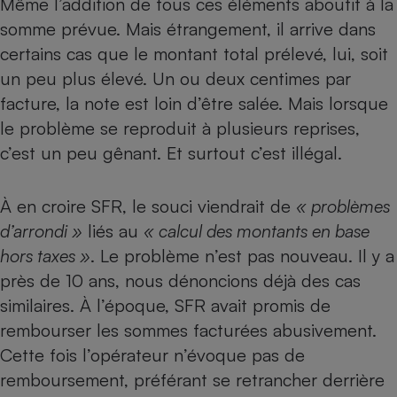
Même l’addition de tous ces éléments aboutit à la
somme prévue. Mais étrangement, il arrive dans
Petit électroménager - U
Complément
certains cas que le montant total prélevé, lui, soit
alimentaire
Mutuelle
un peu plus élevé. Un ou deux centimes par
Assurance emprunteur
facture, la note est loin d’être salée. Mais lorsque
le problème se reproduit à plusieurs reprises,
c’est un peu gênant. Et surtout c’est illégal.
Matelas
Champagne
bouteille
Banque en 
À en croire SFR, le souci viendrait de
« problèmes
d’arrondi »
liés au
« calcul des montants en base
Téléviseur
Antimoustique
hors taxes »
. Le problème n’est pas nouveau. Il y a
Lave-linge
près de 10 ans,
nous dénoncions déjà des cas
similaires
. À l’époque, SFR avait promis de
rembourser les sommes facturées abusivement.
Radiateur électrique
Cette fois l’opérateur n’évoque pas de
remboursement, préférant se retrancher derrière