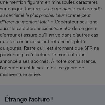
une mention figurant en minuscules caractères
Téléphone mobile -
Smartphone
sur chaque facture :
« Les montants sont arrondis
Plaque de cuisson à
induction
au centième le plus proche. Leur somme peut
différer du montant total. »
L’opérateur souligne
aussi le caractère
« exceptionnel »
de ce genre
d’erreur et assure qu’il arrive dans d’autres cas
Climatiseur -
Ventilateur
que les centimes soient retranchés plutôt
qu’ajoutés. Reste qu’il est étonnant que SFR ne
Antivirus
parvienne pas à facturer le montant exact
annoncé à ses abonnés. À notre connaissance,
Climatiseur -
Ventilateur
l’opérateur est le seul à qui ce genre de
mésaventure arrive.
Étrange facture !