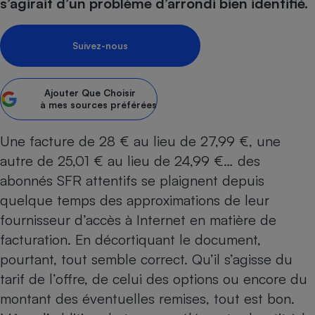
pression
s’agirait d’un problème d’arrondi bien identifié.
Choisir son fioul
Assurance
Sécurité - Hygiène
Circulation routière
Choisir son pellet
Crédit immobilier
Banque - Crédit
Contrôle technique - Rép
Suivez-nous
Comparateur assurance emprunteur
Maison de retraite
Epargne - Fiscalité
Comparateu
Pièce détachée
Energie Moins Chère Ensemble
Comparatif réfrigérateur
Comparatif casque audio
Comparatif tondeuse ro
Moto
Ajouter
Que Choisir
Comparatif plaque à indu
Comparatif barre de son
Comparatif poêle à gran
Supermarché - Drive
à mes sources préférées
Comparatif hotte aspira
Comparatif imprimante m
Comparatif radiateur éle
Une facture de 28 € au lieu de 27,99 €, une
Électricité - Gaz
Hygiène - Beauté
Comparatif climatiseur m
Comparatif ordinateur p
autre de 25,01 € au lieu de 24,99 €… des
Tous les comparateurs
Maladie - Médecine - Mé
Comparatif aspirateur bal
Comparatif ultrabook
Aménagement
abonnés SFR attentifs se plaignent depuis
Toutes les cartes interactives
Système de santé - Com
Comparatif aspirateur tr
Comparatif tablette tacti
Supermarché - Drive
Bricolage - Jardinage
quelque temps des approximations de leur
Retraite
Comparatif cafetière au
fournisseur d’accès à Internet
en matière de
Chauffage
Speedtest - Testez le débit de votre
facturation. En décortiquant le document,
Mutuelle
Comparatif robot cuiseu
Image et son
Produit d'entretien
connexion Internet
pourtant, tout semble correct. Qu’il s’agisse du
Comparatif centrale vap
Comparateur auto
Informatique
Sécurité domestique
tarif de l’offre, de celui des options ou encore du
Internet
montant des éventuelles remises, tout est bon.
Gros électroménager
Téléphonie