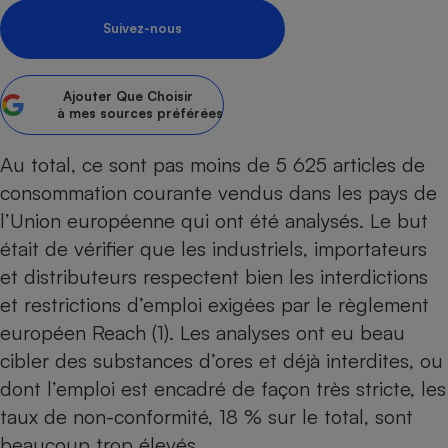
Suivez-nous
Petit électroménager - U
Complément
alimentaire
Mutuelle
Assurance emprunteur
Ajouter
Que Choisir
à mes sources préférées
Au total, ce sont pas moins de 5 625 articles de
consommation courante vendus dans les pays de
Matelas
Champagne
bouteille
l’Union européenne qui ont été analysés. Le but
Banque en 
était de vérifier que les industriels, importateurs
Téléviseur
et distributeurs respectent bien les interdictions
Antimoustique
Lave-linge
et restrictions d’emploi exigées par le règlement
européen Reach (1). Les analyses ont eu beau
cibler des substances d’ores et déjà interdites, ou
dont l’emploi est encadré de façon très stricte, les
Radiateur électrique
taux de non-conformité, 18 % sur le total, sont
beaucoup trop élevés.