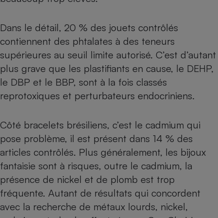
Téléphone mobile -
Smartphone
Plaque de cuisson à
Dans le détail, 20 % des jouets contrôlés
induction
contiennent des phtalates à des teneurs
supérieures au seuil limite autorisé. C’est d’autant
plus grave que les plastifiants en cause, le DEHP,
Climatiseur -
Ventilateur
le DBP et le BBP, sont à la fois classés
reprotoxiques et
perturbateurs endocriniens
.
Antivirus
Côté bracelets brésiliens, c’est le cadmium qui
Climatiseur -
Ventilateur
pose problème, il est présent dans 14 % des
articles contrôlés. Plus généralement, les bijoux
fantaisie sont à risques, outre le cadmium, la
présence de nickel et de plomb est trop
fréquente. Autant de résultats qui concordent
avec la recherche de métaux lourds, nickel,