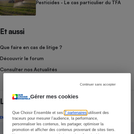
Pesticides - Le cas particulier du TFA
Et aussi
Que faire en cas de litige ?
Découvrir le forum
Consulter nos Actualités
Continuer sans accepter
Gérer mes cookies
Lire aussi
Que Choisir Ensemble et ses
7 partenaires
utilisent des
ENQUÊTE
traceurs pour mesurer l’audience, la performance,
personnaliser les contenus, les partager, optimiser la
promotion et afficher des contenus provenant de sites tiers.