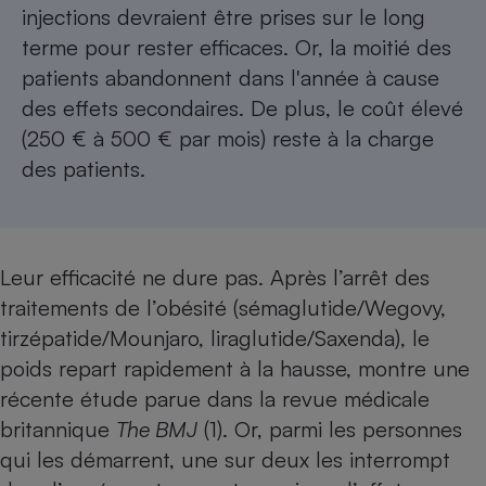
Téléphone mobile -
injections devraient être prises sur le long
Smartphone
terme pour rester efficaces. Or, la moitié des
Plaque de cuisson à
induction
patients abandonnent dans l'année à cause
des effets secondaires. De plus, le coût élevé
(250 € à 500 € par mois) reste à la charge
Climatiseur -
des patients.
Ventilateur
Antivirus
Leur efficacité ne dure pas. Après l’arrêt des
Climatiseur -
Ventilateur
traitements de l’obésité (sémaglutide/Wegovy,
tirzépatide/Mounjaro, liraglutide/Saxenda), le
poids repart rapidement à la hausse, montre une
récente étude parue dans la revue médicale
britannique
The BMJ
(1). Or, parmi les personnes
qui les démarrent, une sur deux les interrompt