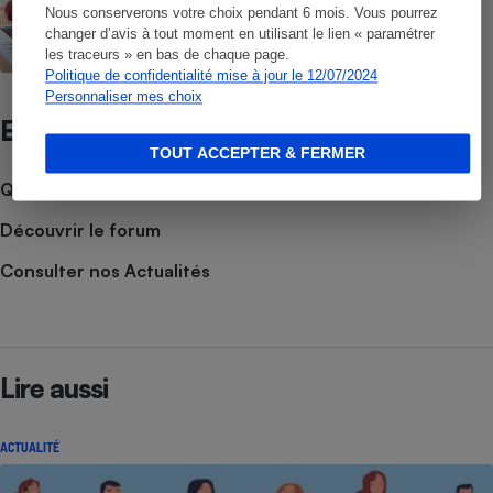
CONSEILS
Nous conserverons votre choix pendant 6 mois. Vous pourrez
Prise de poids - Les facteurs aggravants
changer d’avis à tout moment en utilisant le lien « paramétrer
les traceurs » en bas de chaque page.
Politique de confidentialité mise à jour le 12/07/2024
Personnaliser mes choix
Et aussi
TOUT ACCEPTER & FERMER
Que faire en cas de litige ?
Découvrir le forum
Consulter nos Actualités
Lire aussi
ACTUALITÉ