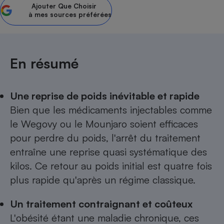
Ajouter
Que Choisir
à mes sources préférées
Petit électroménager - U
Complément
alimentaire
Mutuelle
Assurance emprunteur
En résumé
Une reprise de poids inévitable et rapide
Matelas
Champagne
Bien que les médicaments injectables comme
bouteille
Banque en 
le Wegovy ou le Mounjaro soient efficaces
Téléviseur
pour perdre du poids, l'arrêt du traitement
Antimoustique
Lave-linge
entraîne une reprise quasi systématique des
kilos. Ce retour au poids initial est quatre fois
plus rapide qu'après un régime classique.
Radiateur électrique
Un traitement contraignant et coûteux
L'obésité étant une maladie chronique, ces