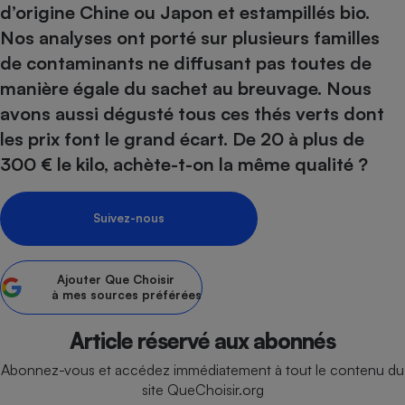
d’origine Chine ou Japon et estampillés bio.
Petit électroménager - U
Nos analyses ont porté sur plusieurs familles
Complément
alimentaire
de contaminants ne diffusant pas toutes de
Mutuelle
Assurance emprunteur
manière égale du sachet au breuvage. Nous
avons aussi dégusté tous ces thés verts dont
les prix font le grand écart. De 20 à plus de
300 € le kilo, achète-t-on la même qualité ?
Matelas
Champagne
bouteille
Banque en 
Suivez-nous
Téléviseur
Antimoustique
Lave-linge
Ajouter
Que Choisir
à mes sources préférées
Article réservé aux abonnés
Radiateur électrique
Abonnez-vous et accédez immédiatement à tout le contenu du
site QueChoisir.org