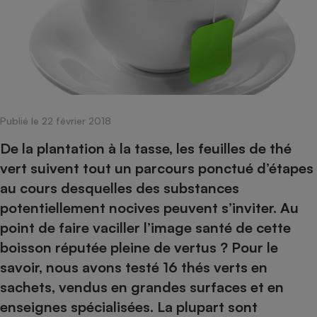
pression
Choisir son fioul
Assurance
Sécurité - Hygiène
Circulation routière
Choisir son pellet
Crédit immobilier
Banque - Crédit
Contrôle technique - Rép
Comparateur assurance emprunteur
Maison de retraite
Epargne - Fiscalité
Comparateu
Pièce détachée
Energie Moins Chère Ensemble
Comparatif réfrigérateur
Comparatif casque audio
Comparatif tondeuse ro
Moto
Comparatif plaque à indu
Comparatif barre de son
Comparatif poêle à gran
Supermarché - Drive
Publié le 22 février 2018
Comparatif hotte aspira
Comparatif imprimante m
Comparatif radiateur éle
Électricité - Gaz
Hygiène - Beauté
De la plantation à la tasse, les feuilles de thé
Comparatif climatiseur m
Comparatif ordinateur p
Tous les comparateurs
vert suivent tout un parcours ponctué d’étapes
Maladie - Médecine - Mé
Comparatif aspirateur bal
Comparatif ultrabook
Aménagement
au cours desquelles des substances
Toutes les cartes interactives
Système de santé - Com
Comparatif aspirateur tr
Comparatif tablette tacti
Supermarché - Drive
Bricolage - Jardinage
potentiellement nocives peuvent s’inviter. Au
Retraite
Comparatif cafetière au
Chauffage
point de faire vaciller l’image santé de cette
Speedtest - Testez le débit de votre
Mutuelle
Comparatif robot cuiseu
boisson réputée pleine de vertus ? Pour le
Image et son
Produit d'entretien
connexion Internet
Comparatif centrale vap
Comparateur auto
savoir, nous avons testé 16 thés verts en
Informatique
Sécurité domestique
sachets, vendus en grandes surfaces et en
Internet
enseignes spécialisées. La plupart sont
Gros électroménager
Téléphonie