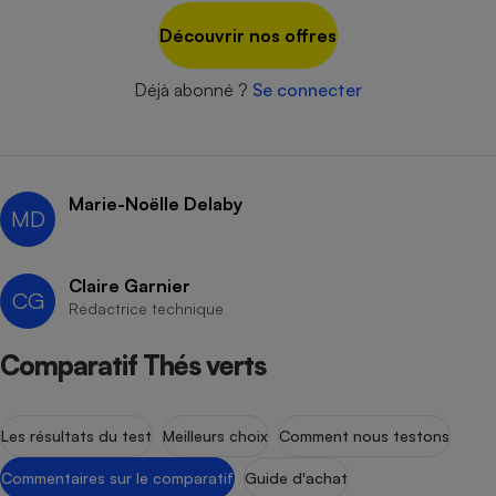
Téléphone mobile -
Smartphone
Découvrir nos offres
Plaque de cuisson à
induction
Déjà abonné ?
Se connecter
Climatiseur -
Ventilateur
Marie-Noëlle Delaby
MD
Antivirus
Claire Garnier
Climatiseur -
CG
Rédactrice technique
Ventilateur
Comparatif Thés verts
Les résultats du test
Meilleurs choix
Comment nous testons
Commentaires sur le comparatif
Guide d'achat