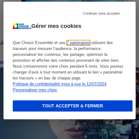
Continuer sans accepter
Gérer mes cookies
Antivirus - Comparatif Antivirus payants
Que Choisir Ensemble et ses
7 partenaires
utilisent des
traceurs pour mesurer l’audience, la performance,
personnaliser les contenus, les partager, optimiser la
promotion et afficher des contenus provenant de sites tiers.
ENQUÊTE
Nous conserverons votre choix pendant 6 mois. Vous pourrez
changer d’avis à tout moment en utilisant le lien « paramétrer
les traceurs » en bas de chaque page.
Politique de confidentialité mise à jour le 12/07/2024
Personnaliser mes choix
TOUT ACCEPTER & FERMER