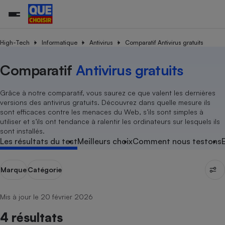
High-Tech
Informatique
Antivirus
Comparatif Antivirus gratuits
Comparatif
Antivirus gratuits
Additifs a
Comparate
Comparatif
Comparateu
Comparatif
Comparateu
Comparatif
Comparati
Substances
Toutes les actualités
Tous les services
Tous nos combats
L’association
Organismes de défense 
Train
supermarc
cosmétiqu
Comparateu
Achat - Vente - Travaux
Démarche administrative
Enquêtes
Nos actions
Nos missions
Système judiciaire
Transport aérien
gratuit
Grâce à notre comparatif, vous saurez ce que valent les dernières
Copropriété
Famille
versions des antivirus gratuits. Découvrez dans quelle mesure ils
Guides d'achat
Nos grandes victoires
Notre méthodologie
sont efficaces contre les menaces du Web, s’ils sont simples à
Location
Senior
Comparateu
Comparate
Comparati
Comparatif
Comparate
Comparatif
Comparatif
utiliser et s’ils ont tendance à ralentir les ordinateurs sur lesquels ils
Conseils
Les billets de la présidente
Notre financement
supermarc
électrique
sont installés.
Service marchand
Magasin - Grande surfac
Sport
Soumettre un litige
Brèves
Nos associations locales
Nos partenaires
Les résultats du test
Meilleurs choix
Comment nous testons
Air
Marketing - Fidélisation
Vacances - Tourisme
Lettres types
Nous rejoindre
Nous rejoindre
Déchet
Méthode de vente - Abu
Rencontrer une association locale
Comparate
Comparatif
Comparatif
Comparatif
Comparatif
Marque
Catégorie
En savoir plus sur Que Choisir Ensemble
Eau
s
Agriculture
Achat - Vente - Location
Energie
Mis à jour le 20 février 2026
Nutrition
Assurance auto
-nous ?
4 résultats
Produit alimentaire
Carburant
Comparati
Comparati
Comparati
Comparate