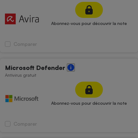
Petit électroménager - U
Complément
alimentaire
Abonnez-vous pour découvrir la note
Mutuelle
Assurance emprunteur
Comparer
Matelas
Champagne
Microsoft Defender
bouteille
Banque en 
Antivirus gratuit
Téléviseur
Antimoustique
Lave-linge
Abonnez-vous pour découvrir la note
Radiateur électrique
Comparer